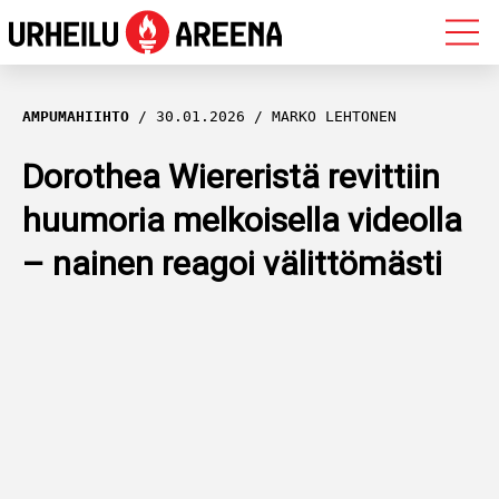
OLYMPIALAISET
AMPUMAHIIHTO
30.01.2026
MARKO LEHTONEN
MAASTOHIIHTO
Dorothea Wiereristä revittiin
huumoria melkoisella videolla
AMPUMAHIIHTO
– nainen reagoi välittömästi
YLEISURHEILU
MUUT LAJIT