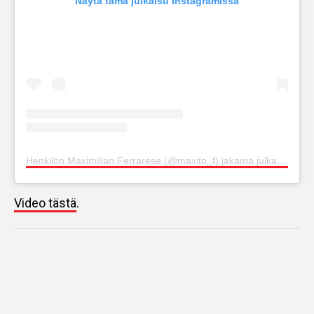
Näytä tämä julkaisu Instagramissa
Henkilön Maximilian Ferrarese (@maxito_f) jakama julkaisu
Video tästä
.