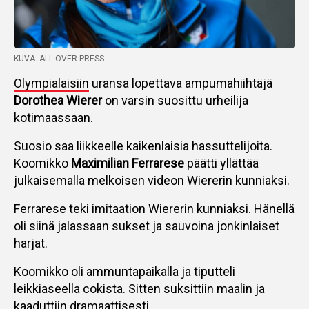
KUVA: ALL OVER PRESS
Olympialaisiin
uransa lopettava ampumahiihtäjä
Dorothea Wierer
on varsin suosittu urheilija
kotimaassaan.
Suosio saa liikkeelle kaikenlaisia hassuttelijoita.
Koomikko
Maximilian Ferrarese
päätti yllättää
julkaisemalla melkoisen videon Wiererin kunniaksi.
Ferrarese teki imitaation Wiererin kunniaksi. Hänellä
oli siinä jalassaan sukset ja sauvoina jonkinlaiset
harjat.
Koomikko oli ammuntapaikalla ja tiputteli
leikkiaseella cokista. Sitten suksittiin maalin ja
kaaduttiin dramaattisesti.