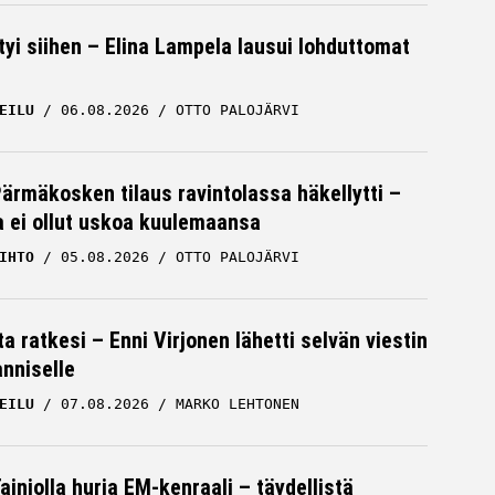
tyi siihen – Elina Lampela lausui lohduttomat
EILU
06.08.2026
OTTO PALOJÄRVI
Pärmäkosken tilaus ravintolassa häkellytti –
ja ei ollut uskoa kuulemaansa
IHTO
05.08.2026
OTTO PALOJÄRVI
a ratkesi – Enni Virjonen lähetti selvän viestin
nniselle
EILU
07.08.2026
MARKO LEHTONEN
iniolla hurja EM-kenraali – täydellistä