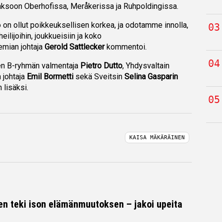
jaksoon Oberhofissa, Meråkerissa ja Ruhpoldingissa.
n ollut poikkeuksellisen korkea, ja odotamme innolla,
eilijoihin, joukkueisiin ja koko
mian johtaja
Gerold Sattlecker
kommentoi.
een B-ryhmän valmentaja
Pietro Dutto
, Yhdysvaltain
 johtaja
Emil Bormetti
sekä Sveitsin
Selina Gasparin
 lisäksi.
KAISA MÄKÄRÄINEN
en teki ison elämänmuutoksen – jakoi upeita