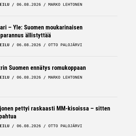
EILU
06.08.2026
MARKO LEHTONEN
ari – Yle: Suomen moukarinaisen
parannus ällistyttää
EILU
06.08.2026
OTTO PALOJÄRVI
trin Suomen ennätys romukoppaan
EILU
06.08.2026
MARKO LEHTONEN
rjonen pettyi raskaasti MM-kisoissa – sitten
apahtua
EILU
06.08.2026
OTTO PALOJÄRVI