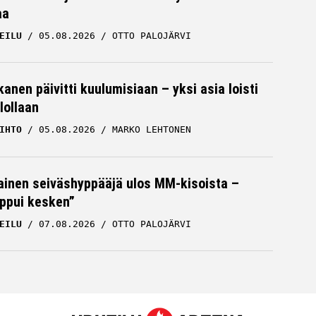
aa
EILU
05.08.2026
OTTO PALOJÄRVI
kanen päivitti kuulumisiaan – yksi asia loisti
lollaan
IHTO
05.08.2026
MARKO LEHTONEN
inen seiväshyppääjä ulos MM-kisoista –
oppui kesken”
EILU
07.08.2026
OTTO PALOJÄRVI