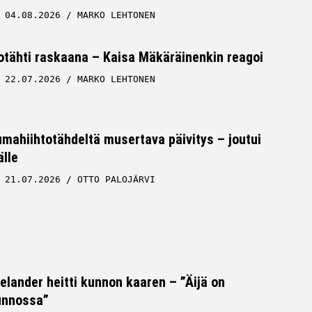
04.08.2026
MARKO LEHTONEN
tähti raskaana – Kaisa Mäkäräinenkin reagoi
22.07.2026
MARKO LEHTONEN
ahiihtotähdeltä musertava päivitys – joutui
lle
21.07.2026
OTTO PALOJÄRVI
Helander heitti kunnon kaaren – ”Äijä on
unnossa”