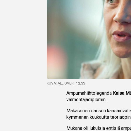
KUVA: ALL OVER PRESS
Ampumahiihtolegenda
Kaisa Mä
valmentajadiplomin.
Mäkäräinen sai sen kansainvälis
kymmenen kuukautta teoriaopinto
Mukana oli lukuisia entisiä ampu