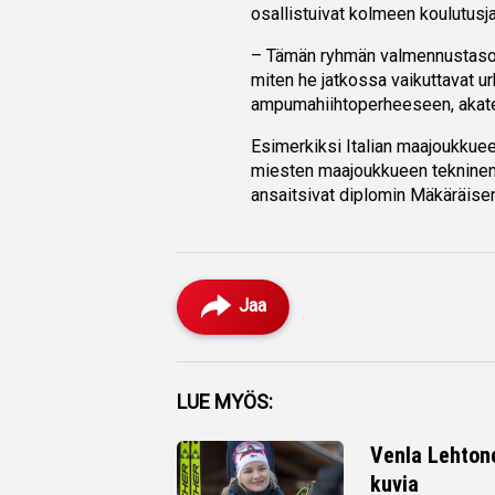
osallistuivat kolmeen koulutus
– Tämän ryhmän valmennustaso o
miten he jatkossa vaikuttavat urh
ampumahiihtoperheeseen, akate
Esimerkiksi Italian maajoukku
miesten maajoukkueen tekninen
ansaitsivat diplomin Mäkäräisen
Jaa
Facebook
LUE MYÖS:
Twitter
Venla Lehton
kuvia
Whatsapp