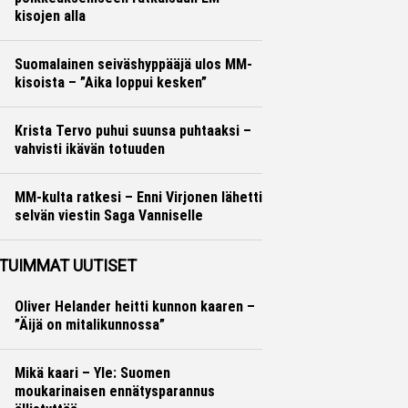
kisojen alla
Yleisurheilu
Marko Lehtonen
Suomalainen seiväshyppääjä ulos MM-
kisoista – ”Aika loppui kesken”
Yleisurheilu
Otto Palojärvi
Krista Tervo puhui suunsa puhtaaksi –
vahvisti ikävän totuuden
Yleisurheilu
Otto Palojärvi
MM-kulta ratkesi – Enni Virjonen lähetti
selvän viestin Saga Vanniselle
Yleisurheilu
Marko Lehtonen
TUIMMAT UUTISET
Oliver Helander heitti kunnon kaaren –
”Äijä on mitalikunnossa”
Mikä kaari – Yle: Suomen
moukarinaisen ennätysparannus