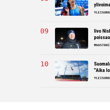
ylivoim
YLEISURH
Iivo Nis
poissao
MAASTOHI
Suomala
”Aika l
YLEISURH