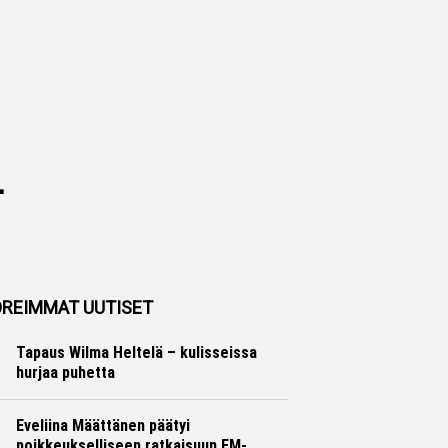
–
REIMMAT UUTISET
Tapaus Wilma Heltelä – kulisseissa
hurjaa puhetta
Yleisurheilu
Marko Lehtonen
Eveliina Määttänen päätyi
poikkeukselliseen ratkaisuun EM-