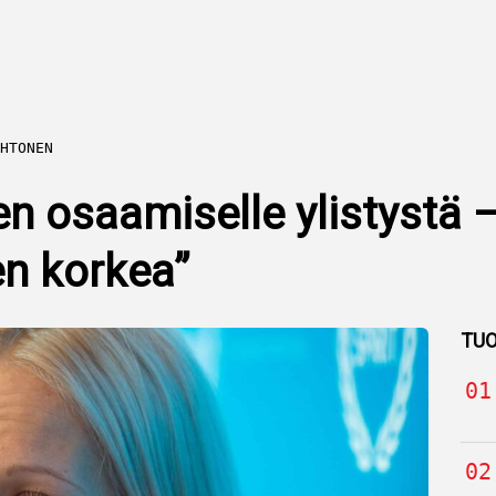
HTONEN
n osaamiselle ylistystä 
en korkea”
TUO