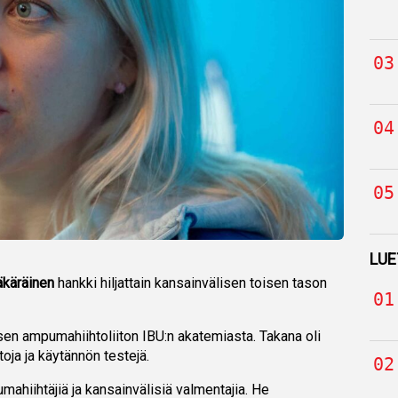
LUE
käräinen
hankki hiljattain kansainvälisen toisen tason
en ampumahiihtoliiton IBU:n akatemiasta. Takana oli
ja ja käytännön testejä.
mahiihtäjiä ja kansainvälisiä valmentajia. He