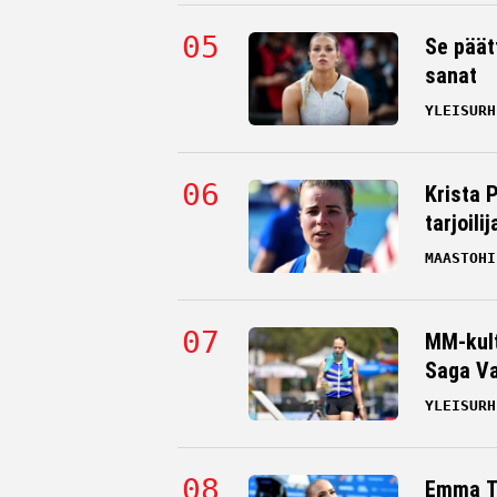
Se päät
sanat
YLEISURH
Krista 
tarjoili
MAASTOHI
MM-kult
Saga Va
YLEISURH
Emma Ta