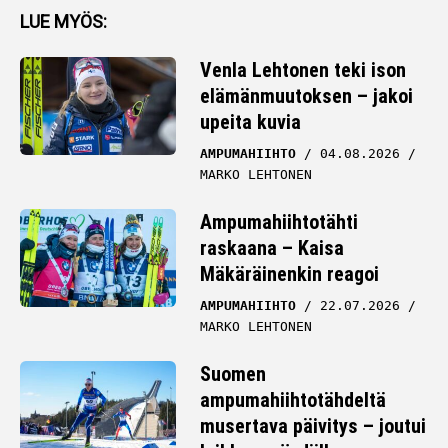
LUE MYÖS:
Venla Lehtonen teki ison
elämänmuutoksen – jakoi
upeita kuvia
AMPUMAHIIHTO
04.08.2026
MARKO LEHTONEN
Ampumahiihtotähti
raskaana – Kaisa
Mäkäräinenkin reagoi
AMPUMAHIIHTO
22.07.2026
MARKO LEHTONEN
Suomen
ampumahiihtotähdeltä
musertava päivitys – joutui