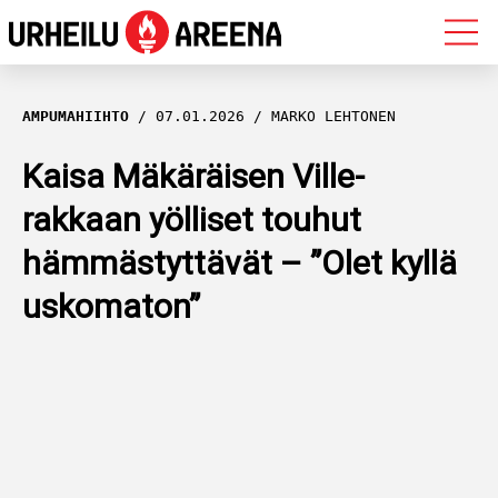
OLYMPIALAISET
AMPUMAHIIHTO
07.01.2026
MARKO LEHTONEN
MAASTOHIIHTO
Kaisa Mäkäräisen Ville-
rakkaan yölliset touhut
AMPUMAHIIHTO
hämmästyttävät – ”Olet kyllä
YLEISURHEILU
uskomaton”
MUUT LAJIT