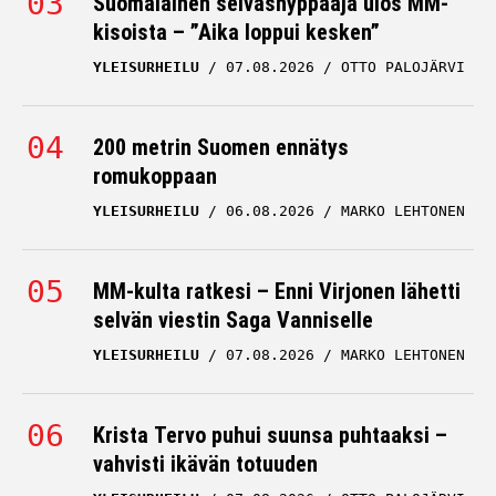
Suomalainen seiväshyppääjä ulos MM-
kisoista – ”Aika loppui kesken”
YLEISURHEILU
07.08.2026
OTTO PALOJÄRVI
200 metrin Suomen ennätys
romukoppaan
YLEISURHEILU
06.08.2026
MARKO LEHTONEN
MM-kulta ratkesi – Enni Virjonen lähetti
selvän viestin Saga Vanniselle
YLEISURHEILU
07.08.2026
MARKO LEHTONEN
Krista Tervo puhui suunsa puhtaaksi –
vahvisti ikävän totuuden