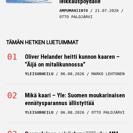
leikkauspöydälle
AMPUMAHIIHTO
21.07.2026
OTTO PALOJÄRVI
TÄMÄN HETKEN LUETUIMMAT
Oliver Helander heitti kunnon kaaren –
”Äijä on mitalikunnossa”
YLEISURHEILU
06.08.2026
MARKO LEHTONEN
Mikä kaari – Yle: Suomen moukarinaisen
ennätysparannus ällistyttää
YLEISURHEILU
06.08.2026
OTTO PALOJÄRVI