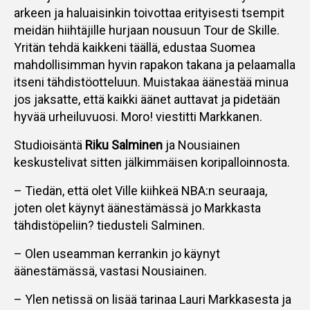
arkeen ja haluaisinkin toivottaa erityisesti tsempit
meidän hiihtäjille hurjaan nousuun Tour de Skille.
Yritän tehdä kaikkeni täällä, edustaa Suomea
mahdollisimman hyvin rapakon takana ja pelaamalla
itseni tähdistöotteluun. Muistakaa äänestää minua
jos jaksatte, että kaikki äänet auttavat ja pidetään
hyvää urheiluvuosi. Moro! viestitti Markkanen.
Studioisäntä
Riku Salminen
ja Nousiainen
keskustelivat sitten jälkimmäisen koripalloinnosta.
– Tiedän, että olet Ville kiihkeä NBA:n seuraaja,
joten olet käynyt äänestämässä jo Markkasta
tähdistöpeliin? tiedusteli Salminen.
– Olen useamman kerrankin jo käynyt
äänestämässä, vastasi Nousiainen.
– Ylen netissä on lisää tarinaa Lauri Markkasesta ja