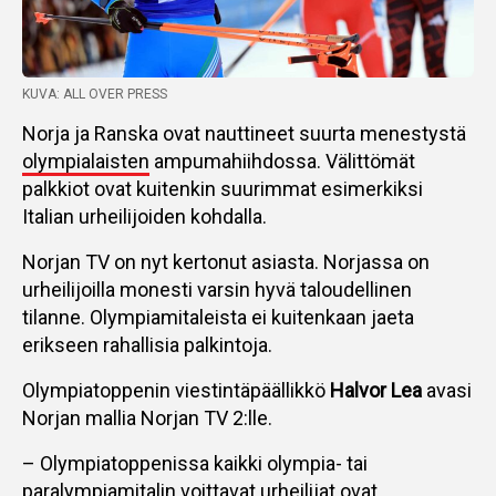
KUVA: ALL OVER PRESS
Norja ja Ranska ovat nauttineet suurta menestystä
olympialaisten
ampumahiihdossa. Välittömät
palkkiot ovat kuitenkin suurimmat esimerkiksi
Italian urheilijoiden kohdalla.
Norjan TV on nyt kertonut asiasta. Norjassa on
urheilijoilla monesti varsin hyvä taloudellinen
tilanne. Olympiamitaleista ei kuitenkaan jaeta
erikseen rahallisia palkintoja.
Olympiatoppenin viestintäpäällikkö
Halvor Lea
avasi
Norjan mallia Norjan TV 2:lle.
– Olympiatoppenissa kaikki olympia- tai
paralympiamitalin voittavat urheilijat ovat