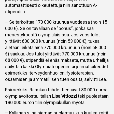
automaattisesti oikeutettuja niin sanottuun A-
stipendiin.
– Se tarkoittaa 170 000 kruunua vuodessa (noin 15
000 €). Se on tavallaan se ”bonus”, jonka saa
menestyksestä olympialaisissa. Jos vuositulot
ylittävät 600 000 kruunua (noin 53 000 €), tukea
aletaan leikata aina 770 000 kruunuun (noin 68 000
€) saakka. Jos tulot ylittävät 770 000 kruunua (noin
68 000 €), stipendiä ei enää makseta, mutta urheilija
säilyttää kaikki Olympiatoppenin tarjoamat oikeudet
esimerkiksi terveydenhuollon, fysioterapian,
osaamisen ja ammatillisen tuen osalta, selvitti Lea.
Esimerkiksi Ranskan tähdet tienaavat 80 000 euroa
olympiavoitosta. Italian
Lisa Vittozzi
teki puolestaan
180 000 euron tilin olympiakullan myötä.
– Kyllähän siinä hieman huolestuu, kun kuulee, mitä