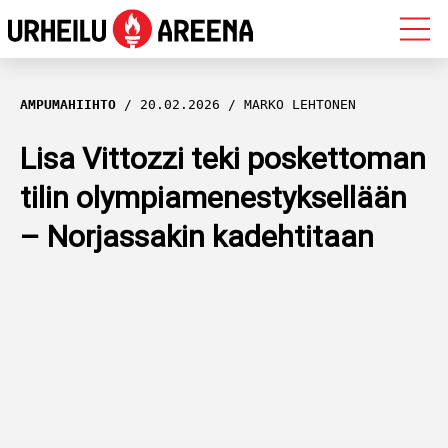
OLYMPIALAISET
AMPUMAHIIHTO
20.02.2026
MARKO LEHTONEN
MAASTOHIIHTO
Lisa Vittozzi teki poskettoman
tilin olympiamenestyksellään
AMPUMAHIIHTO
– Norjassakin kadehtitaan
YLEISURHEILU
MUUT LAJIT