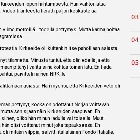
 Kirkeeiden lopun hiihtämisestä. Hän vaihtoi latua
 Video tilanteesta herätti paljon keskustelua
n viime metreillä… todella pettymys. Mutta karma hoitaa
tagramissa.
rotestia. Kirkeeide oli kuitenkin itse pahoillaan asiasta.
yt tilannetta. Minusta tuntui, että olin edellä ja että
rmaan pitänyt valita siinä kohtaa toinen latu. En tiedä,
ahtui, päivitteli nainen NRK:lle.
valittamaan asiasta. Hän myönsi, että Kirkeeiden veto oli
ieman pettynyt, koska en odottanut Norjan voittavan
 mutta sen sijaan näin Kirkeeiden saapuvan. En
siihen, oliko hän minun ladulla vai toisella. Muut
a hän olisi voittanut minut joka tapauksessa. En
oli mitään vilppiä, selvitti italialainen Fondo Italialle.