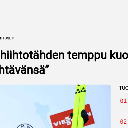
HTONEN
iihtotähden temppu kuo
htävänsä”
TUO