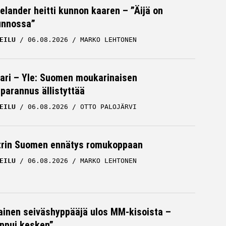
Helander heitti kunnon kaaren – ”Äijä on
unnossa”
EILU
06.08.2026
MARKO LEHTONEN
ari – Yle: Suomen moukarinaisen
parannus ällistyttää
EILU
06.08.2026
OTTO PALOJÄRVI
trin Suomen ennätys romukoppaan
EILU
06.08.2026
MARKO LEHTONEN
inen seiväshyppääjä ulos MM-kisoista –
oppui kesken”