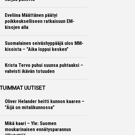
Yleisurheilu
Marko Lehtonen
Eveliina Määttänen päätyi
poikkeukselliseen ratkaisuun EM-
kisojen alla
Yleisurheilu
Marko Lehtonen
Suomalainen seiväshyppääjä ulos MM-
kisoista – ”Aika loppui kesken”
Yleisurheilu
Otto Palojärvi
Krista Tervo puhui suunsa puhtaaksi –
vahvisti ikävän totuuden
Yleisurheilu
Otto Palojärvi
TUIMMAT UUTISET
Oliver Helander heitti kunnon kaaren –
”Äijä on mitalikunnossa”
Mikä kaari – Yle: Suomen
moukarinaisen ennätysparannus