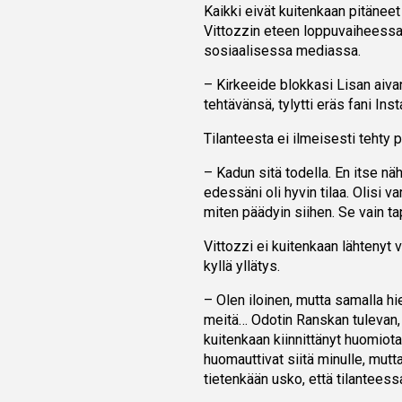
Kaikki eivät kuitenkaan pitäneet
Vittozzin eteen loppuvaiheessa.
sosiaalisessa mediassa.
– Kirkeeide blokkasi Lisan aiva
tehtävänsä, tylytti eräs fani Ins
Tilanteesta ei ilmeisesti tehty p
– Kadun sitä todella. En itse nähn
edessäni oli hyvin tilaa. Olisi va
miten päädyin siihen. Se vain tap
Vittozzi ei kuitenkaan lähtenyt 
kyllä yllätys.
– Olen iloinen, mutta samalla h
meitä… Odotin Ranskan tulevan,
kuitenkaan kiinnittänyt huomiota 
huomauttivat siitä minulle, mutt
tietenkään usko, että tilanteessa 