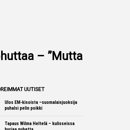
huttaa – ”Mutta
REIMMAT UUTISET
Ulos EM-kisoista –suomalaisjuoksija
puhalsi pelin poikki
Yleisurheilu
Marko Lehtonen
Tapaus Wilma Heltelä – kulisseissa
hurjaa puhetta