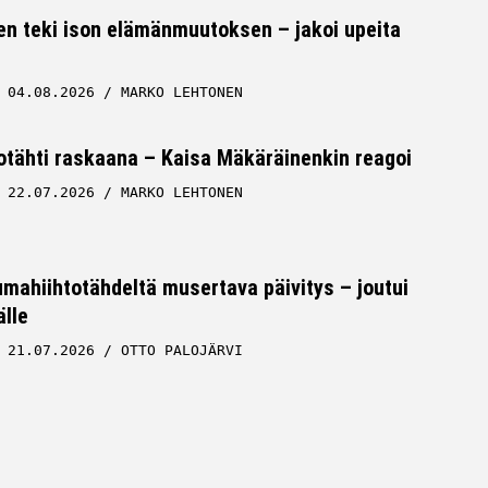
en teki ison elämänmuutoksen – jakoi upeita
04.08.2026
MARKO LEHTONEN
tähti raskaana – Kaisa Mäkäräinenkin reagoi
22.07.2026
MARKO LEHTONEN
ahiihtotähdeltä musertava päivitys – joutui
lle
21.07.2026
OTTO PALOJÄRVI