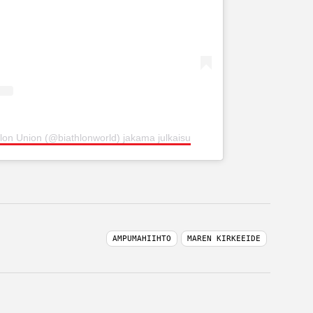
hlon Union (@biathlonworld) jakama julkaisu
AMPUMAHIIHTO
MAREN KIRKEEIDE