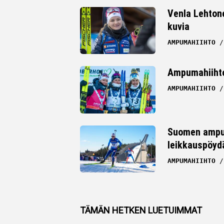
Twitter
Venla Lehton
kuvia
Whatsapp
AMPUMAHIIHTO
Ampumahiihto
AMPUMAHIIHTO
Suomen ampum
leikkauspöydä
AMPUMAHIIHTO
TÄMÄN HETKEN LUETUIMMAT