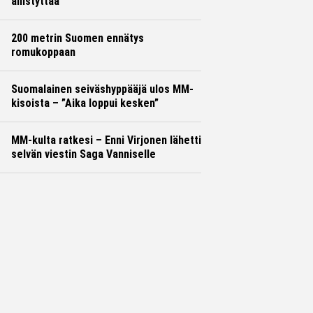
ällistyttää
200 metrin Suomen ennätys
romukoppaan
Suomalainen seiväshyppääjä ulos MM-
kisoista – ”Aika loppui kesken”
MM-kulta ratkesi – Enni Virjonen lähetti
selvän viestin Saga Vanniselle