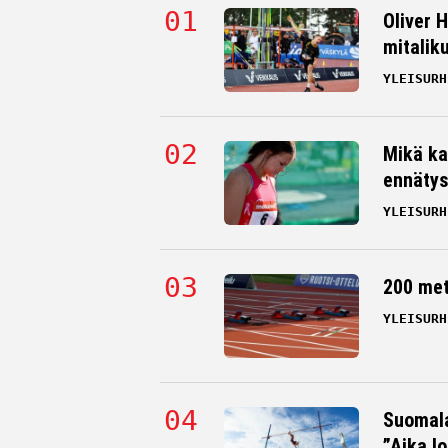
Oliver 
mitalik
YLEISURH
Mikä ka
ennätys
YLEISURH
200 me
YLEISURH
Suomala
”Aika l