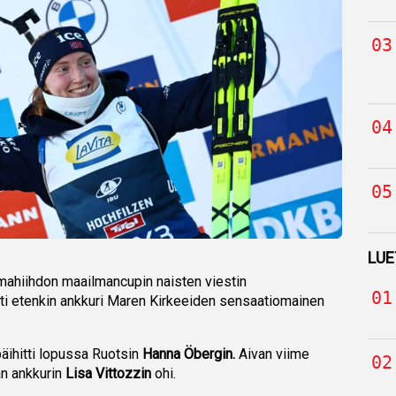
LUE
umahiihdon maailmancupin naisten viestin
ti etenkin ankkuri Maren Kirkeeiden sensaatiomainen
 päihitti lopussa Ruotsin
Hanna Öbergin.
Aivan viime
an ankkurin
Lisa Vittozzin
ohi.