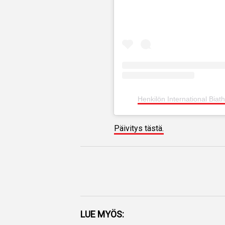
Henkilön International Biat
Päivitys tästä.
Facebook
LUE MYÖS: