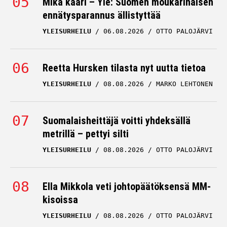
Mikä kaari – Yle: Suomen moukarinaisen
ennätysparannus ällistyttää
YLEISURHEILU
06.08.2026
OTTO PALOJÄRVI
Reetta Hursken tilasta nyt uutta tietoa
YLEISURHEILU
08.08.2026
MARKO LEHTONEN
Suomalaisheittäjä voitti yhdeksällä
metrillä – pettyi silti
YLEISURHEILU
08.08.2026
OTTO PALOJÄRVI
Ella Mikkola veti johtopäätöksensä MM-
kisoissa
YLEISURHEILU
08.08.2026
OTTO PALOJÄRVI