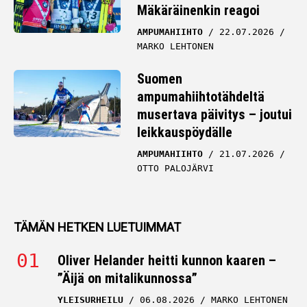
Mäkäräinenkin reagoi
AMPUMAHIIHTO
22.07.2026
MARKO LEHTONEN
Suomen
ampumahiihtotähdeltä
musertava päivitys – joutui
leikkauspöydälle
AMPUMAHIIHTO
21.07.2026
OTTO PALOJÄRVI
TÄMÄN HETKEN LUETUIMMAT
Oliver Helander heitti kunnon kaaren –
”Äijä on mitalikunnossa”
YLEISURHEILU
06.08.2026
MARKO LEHTONEN