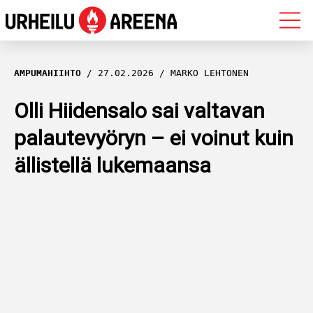
OLYMPIALAISET
AMPUMAHIIHTO
27.02.2026
MARKO LEHTONEN
MAASTOHIIHTO
Olli Hiidensalo sai valtavan
palautevyöryn – ei voinut kuin
AMPUMAHIIHTO
ällistellä lukemaansa
YLEISURHEILU
MUUT LAJIT