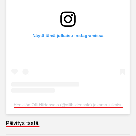
Näytä tämä julkaisu Instagramissa
Henkilön Olli Hiidensalo (@ollihiidensalo) jakama julkaisu
Päivitys tästä.