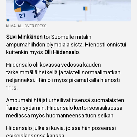
KUVA: ALL OVER PRESS
Suvi Minkkinen
toi Suomelle mitalin
ampumahiihdon olympialaisista. Hienosti onnistui
kuitenkin myös
Olli Hiidensalo
.
Hiidensalo oli kovassa vedossa kauden
tärkeimmällä hetkellä ja taisteli normaalimatkan
neljänneksi. Hän oli myös pikamatkalla hienosti
11:s.
Ampumahiihtäjät urheilivat itsensä suomalaisten
fanien sydämiin. Hiidensalo kertoi sosiaalisessa
mediassa myös huomanneensa tuon seikan.
Hiidensalo julkaisi kuvia, joissa hän poseerasi
esikoislapsensa kanssa.