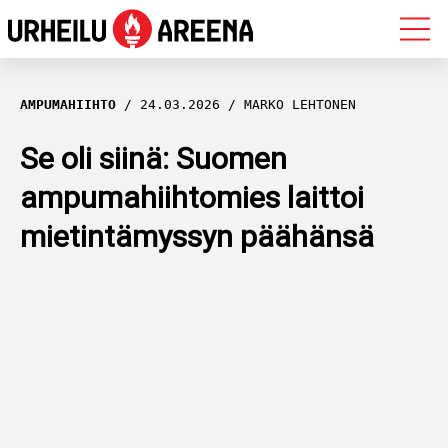
OLYMPIALAISET
AMPUMAHIIHTO
24.03.2026
MARKO LEHTONEN
MAASTOHIIHTO
Se oli siinä: Suomen
ampumahiihtomies laittoi
AMPUMAHIIHTO
mietintämyssyn päähänsä
YLEISURHEILU
MUUT LAJIT