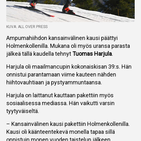
KUVA: ALL OVER PRESS
Ampumahiihdon kansainvälinen kausi päättyi
Holmenkollenilla. Mukana oli myös uransa parasta
jälkeä tällä kaudella tehnyt
Tuomas Harjula
.
Harjula oli maailmancupin kokonaiskisan 39:s. Hän
onnistui parantamaan viime kauteen nähden
hiihtovauhtiaan ja pystyammuntaansa.
Harjula on laittanut kauttaan pakettiin myös
sosiaalisessa mediassa. Hän vaikutti varsin
tyytyväiseltä.
– Kansainvälinen kausi pakettiin Holmenkollenilla.
Kausi oli käänteentekevä monella tapaa sillä
onnistuin monen vuoden taistelun jälkeen