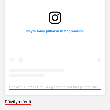
Näytä tämä julkaisu Instagramissa
Henkilön Tuomas Harjula (@tuomas_harjula) jakama julkaisu
Päivitys tästä
.