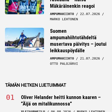
Mäkäräinenkin reagoi
AMPUMAHIIHTO
22.07.2026
MARKO LEHTONEN
Suomen
ampumahiihtotähdeltä
musertava päivitys – joutui
leikkauspöydälle
AMPUMAHIIHTO
21.07.2026
OTTO PALOJÄRVI
TÄMÄN HETKEN LUETUIMMAT
Oliver Helander heitti kunnon kaaren –
”Äijä on mitalikunnossa”
YLEISURHEILU
06.08.2026
MARKO LEHTONEN