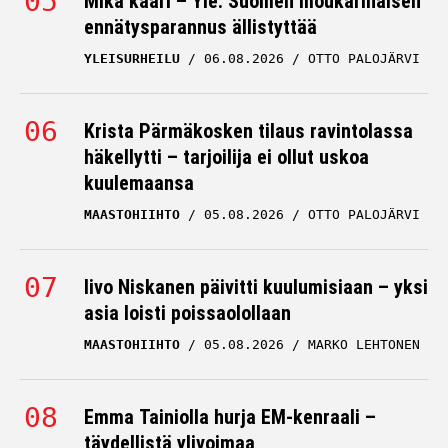
Mikä kaari – Yle: Suomen moukarinaisen
ennätysparannus ällistyttää
YLEISURHEILU
06.08.2026
OTTO PALOJÄRVI
Krista Pärmäkosken tilaus ravintolassa
häkellytti – tarjoilija ei ollut uskoa
kuulemaansa
MAASTOHIIHTO
05.08.2026
OTTO PALOJÄRVI
Iivo Niskanen päivitti kuulumisiaan – yksi
asia loisti poissaolollaan
MAASTOHIIHTO
05.08.2026
MARKO LEHTONEN
Emma Tainiolla hurja EM-kenraali –
täydellistä ylivoimaa