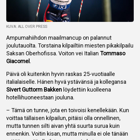
KUVA: ALL OVER PRESS
Ampumahiihdon maailmancup on palannut
joulutauolta. Torstaina kilpailtiin miesten pikakilpailu
Saksan Oberhofissa. Voiton vei Italian
Tommaso
Giacomel
.
Päivä oli kuitenkin hyvin raskas 25-vuotiaalle
italialaiselle. Hänen hyvä ystävänsä ja kollegansa
Sivert Guttorm Bakken
löydettiin kuolleena
hotellihuoneestaan jouluna.
– Tämä on tunne, jota en toivoisi kenellekään. Kun
voittaa tällaisen kilpailun, pitäisi olla onnellinen,
mutta tunnen silti aivan yhtä suurta surua kuin
ennenkin. Voitin kisan, mutta minulla ei ole tänään