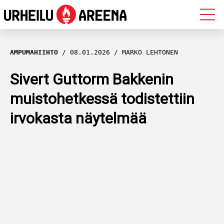
OLYMPIALAISET
AMPUMAHIIHTO
08.01.2026
MARKO LEHTONEN
MAASTOHIIHTO
Sivert Guttorm Bakkenin
muistohetkessä todistettiin
AMPUMAHIIHTO
irvokasta näytelmää
YLEISURHEILU
MUUT LAJIT