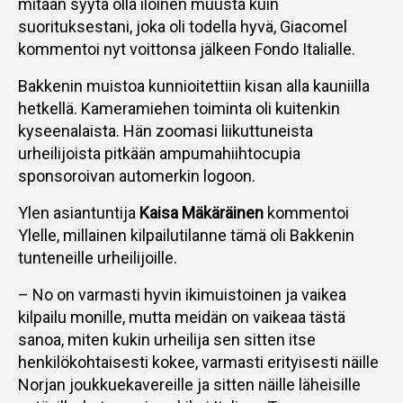
mitään syytä olla iloinen muusta kuin
suorituksestani, joka oli todella hyvä, Giacomel
kommentoi nyt voittonsa jälkeen Fondo Italialle.
Bakkenin muistoa kunnioitettiin kisan alla kauniilla
hetkellä. Kameramiehen toiminta oli kuitenkin
kyseenalaista. Hän zoomasi liikuttuneista
urheilijoista pitkään ampumahiihtocupia
sponsoroivan automerkin logoon.
Ylen asiantuntija
Kaisa Mäkäräinen
kommentoi
Ylelle, millainen kilpailutilanne tämä oli Bakkenin
tunteneille urheilijoille.
– No on varmasti hyvin ikimuistoinen ja vaikea
kilpailu monille, mutta meidän on vaikeaa tästä
sanoa, miten kukin urheilija sen sitten itse
henkilökohtaisesti kokee, varmasti erityisesti näille
Norjan joukkuekavereille ja sitten näille läheisille