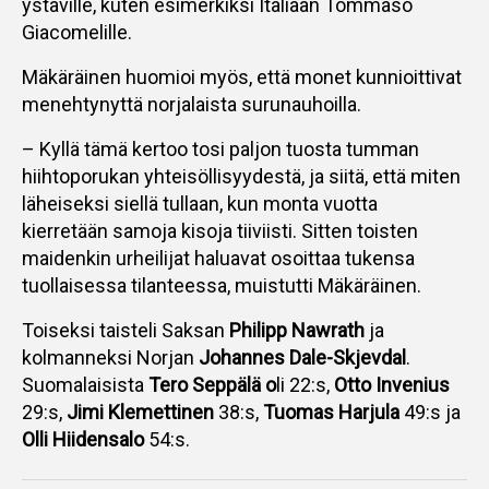
ystäville, kuten esimerkiksi Italiaan Tommaso
Giacomelille.
Mäkäräinen huomioi myös, että monet kunnioittivat
menehtynyttä norjalaista surunauhoilla.
– Kyllä tämä kertoo tosi paljon tuosta tumman
hiihtoporukan yhteisöllisyydestä, ja siitä, että miten
läheiseksi siellä tullaan, kun monta vuotta
kierretään samoja kisoja tiiviisti. Sitten toisten
maidenkin urheilijat haluavat osoittaa tukensa
tuollaisessa tilanteessa, muistutti Mäkäräinen.
Toiseksi taisteli Saksan
Philipp Nawrath
ja
kolmanneksi Norjan
Johannes Dale-Skjevdal
.
Suomalaisista
Tero Seppälä o
li 22:s,
Otto Invenius
29:s,
Jimi Klemettinen
38:s,
Tuomas Harjula
49:s ja
Olli Hiidensalo
54:s.