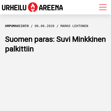
OLYMPIALAISET
AMPUMAHIIHTO
06.06.2026
MARKO LEHTONEN
MAASTOHIIHTO
Suomen paras: Suvi Minkkinen
palkittiin
AMPUMAHIIHTO
YLEISURHEILU
MUUT LAJIT