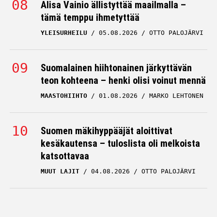
Alisa Vainio ällistyttää maailmalla –
tämä temppu ihmetyttää
YLEISURHEILU
05.08.2026
OTTO PALOJÄRVI
Suomalainen hiihtonainen järkyttävän
teon kohteena – henki olisi voinut mennä
MAASTOHIIHTO
01.08.2026
MARKO LEHTONEN
Suomen mäkihyppääjät aloittivat
kesäkautensa – tuloslista oli melkoista
katsottavaa
MUUT LAJIT
04.08.2026
OTTO PALOJÄRVI