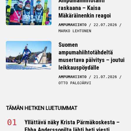
Ampumahiihtotähti
raskaana – Kaisa
Mäkäräinenkin reagoi
AMPUMAHIIHTO
22.07.2026
MARKO LEHTONEN
Suomen
ampumahiihtotähdeltä
musertava päivitys – joutui
leikkauspöydälle
AMPUMAHIIHTO
21.07.2026
OTTO PALOJÄRVI
TÄMÄN HETKEN LUETUIMMAT
Yllättävä näky Krista Pärmäkoskesta –
Ebba Anderssonilta lähti heti viesti