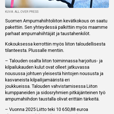
KUVA: ALL OVER PRESS
Suomen Ampumahiihtoliiton kevätkokous on saatu
pakettiin. Sen yhteydessä palkittiin myös maamme
parhaat ampumahiihtäjät ja taustahenkilöt.
Kokouksessa kerrottiin myös liiton taloudellisesta
tilanteesta. Plussalle mentiin.
– Talouden osalta liiton toiminnassa harjoitus- ja
kilpailukauden kulut ovat olleet jatkuvassa
nousussa johtuen yleisestä hintojen noususta ja
kasvaneista kilpailijamääristä eri
joukkueissa. Talouden vahvistamisessa Liiton
kumppaneiden ja sidosryhmien pitkäjänteinen työ
ampumahiihdon taustalla olivat erittäin tärkeitä.
– Vuonna 2025 Liitto teki 10 650,88 euroa