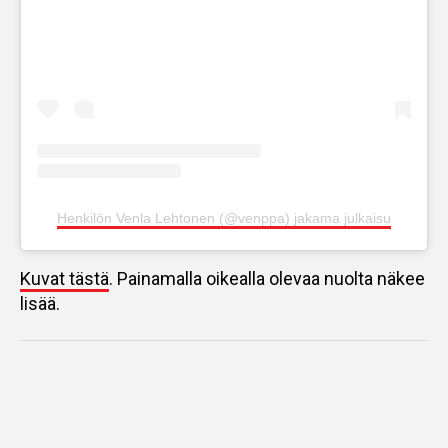
Henkilön Venla Lehtonen (@venppa) jakama julkaisu
Kuvat tästä
. Painamalla oikealla olevaa nuolta näkee
lisää.