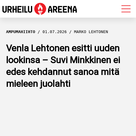
OLYMPIALAISET
AMPUMAHIIHTO
01.07.2026
MARKO LEHTONEN
MAASTOHIIHTO
Venla Lehtonen esitti uuden
lookinsa – Suvi Minkkinen ei
AMPUMAHIIHTO
edes kehdannut sanoa mitä
YLEISURHEILU
mieleen juolahti
MUUT LAJIT