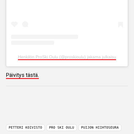
Henkilön ProSki Oulu (@proskioulu) jakama julkaisu
Päivitys tästä.
PETTERI KOIVISTO
PRO SKI OULU
PUIJON HIIHTOSEURA