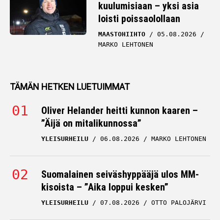
kuulumisiaan – yksi asia
loisti poissaolollaan
MAASTOHIIHTO
05.08.2026
MARKO LEHTONEN
TÄMÄN HETKEN LUETUIMMAT
Oliver Helander heitti kunnon kaaren –
”Äijä on mitalikunnossa”
YLEISURHEILU
06.08.2026
MARKO LEHTONEN
Suomalainen seiväshyppääjä ulos MM-
kisoista – ”Aika loppui kesken”
YLEISURHEILU
07.08.2026
OTTO PALOJÄRVI