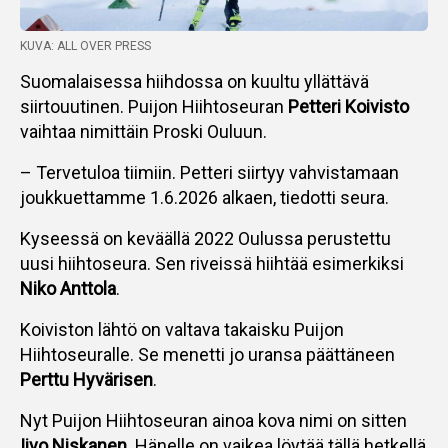
KUVA: ALL OVER PRESS
Suomalaisessa hiihdossa on kuultu yllättävä
siirtouutinen. Puijon Hiihtoseuran
Petteri Koivisto
vaihtaa nimittäin Proski Ouluun.
– Tervetuloa tiimiin. Petteri siirtyy vahvistamaan
joukkuettamme 1.6.2026 alkaen, tiedotti seura.
Kyseessä on keväällä 2022 Oulussa perustettu
uusi hiihtoseura. Sen riveissä hiihtää esimerkiksi
Niko Anttola
.
Koiviston lähtö on valtava takaisku Puijon
Hiihtoseuralle. Se menetti jo uransa päättäneen
Perttu Hyvärisen
.
Nyt Puijon Hiihtoseuran ainoa kova nimi on sitten
Iivo Niskanen
. Hänelle on vaikea löytää tällä hetkellä