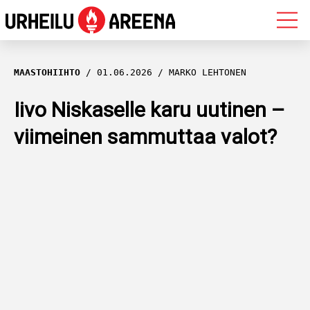
OLYMPIALAISET
MAASTOHIIHTO
01.06.2026
MARKO LEHTONEN
MAASTOHIIHTO
Iivo Niskaselle karu uutinen –
viimeinen sammuttaa valot?
AMPUMAHIIHTO
YLEISURHEILU
MUUT LAJIT