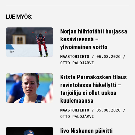
LUE MYÖS:
Norjan hiihtotähti hurjassa
kesävireessä –
ylivoimainen voitto
MAASTOHIIHTO
06.08.2026
OTTO PALOJÄRVI
Krista Pärmäkosken tilaus
ravintolassa häkellytti –
tarjoilija ei ollut uskoa
kuulemaansa
MAASTOHIIHTO
05.08.2026
OTTO PALOJÄRVI
Iivo Niskanen päivitti