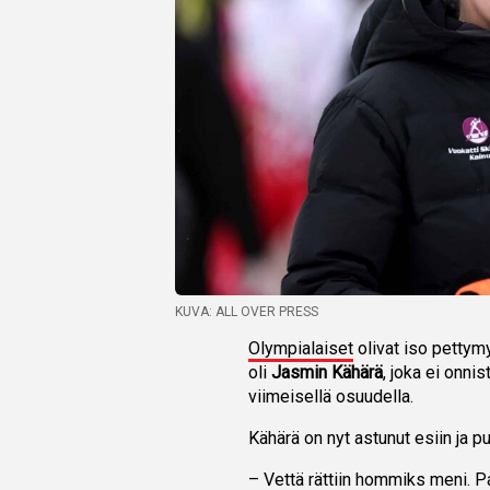
KUVA: ALL OVER PRESS
Olympialaiset
olivat iso pettymy
oli
Jasmin Kähärä
, joka ei onnis
viimeisellä osuudella.
Kähärä on nyt astunut esiin ja
– Vettä rättiin hommiks meni. Pa