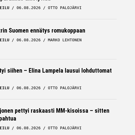
EILU
06.08.2026
OTTO PALOJÄRVI
trin Suomen ennätys romukoppaan
EILU
06.08.2026
MARKO LEHTONEN
tyi siihen – Elina Lampela lausui lohduttomat
EILU
06.08.2026
OTTO PALOJÄRVI
rjonen pettyi raskaasti MM-kisoissa – sitten
apahtua
EILU
06.08.2026
OTTO PALOJÄRVI