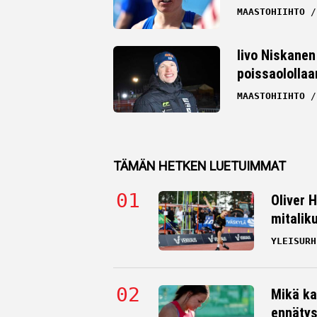
MAASTOHIIHTO
Iivo Niskanen 
poissaolollaa
MAASTOHIIHTO
TÄMÄN HETKEN LUETUIMMAT
Oliver 
mitalik
YLEISURH
Mikä ka
ennätys