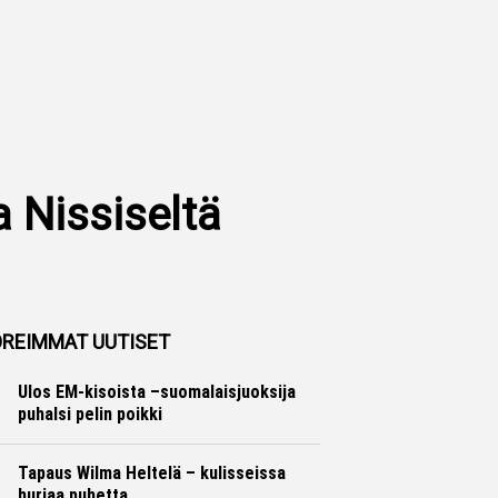
 Nissiseltä
REIMMAT UUTISET
Ulos EM-kisoista –suomalaisjuoksija
puhalsi pelin poikki
Yleisurheilu
Marko Lehtonen
Tapaus Wilma Heltelä – kulisseissa
hurjaa puhetta