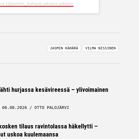
rä (@jasmin_kahara) jakama julkaisu
JASMIN KÄHÄRÄ
VILMA NISSINEN
tähti hurjassa kesävireessä – ylivoimainen
06.08.2026
OTTO PALOJÄRVI
osken tilaus ravintolassa häkellytti –
 ollut uskoa kuulemaansa