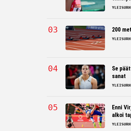
YLEISURH
200 me
YLEISURH
Se päät
sanat
YLEISURH
Enni Vi
alkoi t
YLEISURH