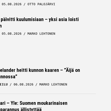
05.08.2026
OTTO PALOJÄRVI
päivitti kuulumisiaan – yksi asia loisti
n
05.08.2026
MARKO LEHTONEN
Helander heitti kunnon kaaren – ”Äijä on
unnossa”
EILU
06.08.2026
MARKO LEHTONEN
ari – Yle: Suomen moukarinaisen
parannus ällistyttää