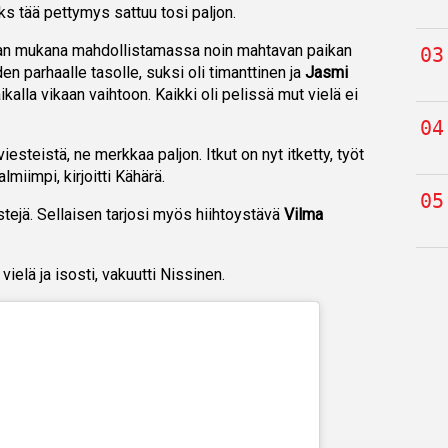
ks tää pettymys sattuu tosi paljon.
altaan mukana mahdollistamassa noin mahtavan paikan
uden parhaalle tasolle, suksi oli timanttinen ja
Jasmi
aikalla vikaan vaihtoon. Kaikki oli pelissä mut vielä ei
esteistä, ne merkkaa paljon. Itkut on nyt itketty, työt
almiimpi, kirjoitti Kähärä.
stejä. Sellaisen tarjosi myös hiihtoystävä
Vilma
vielä ja isosti, vakuutti Nissinen.