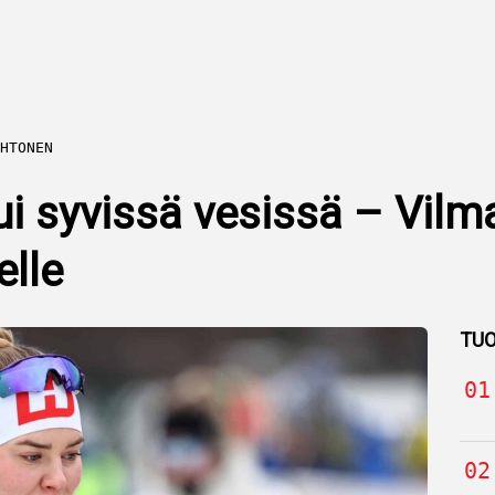
HTONEN
i syvissä vesissä – Vilma
elle
TUO