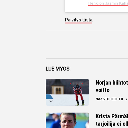
Henkilön Jasmin Kähä
Päivitys tästä
.
Facebook
LUE MYÖS:
Twitter
Norjan hiihto
voitto
Whatsapp
MAASTOHIIHTO
Krista Pärmäk
tarjoilija ei