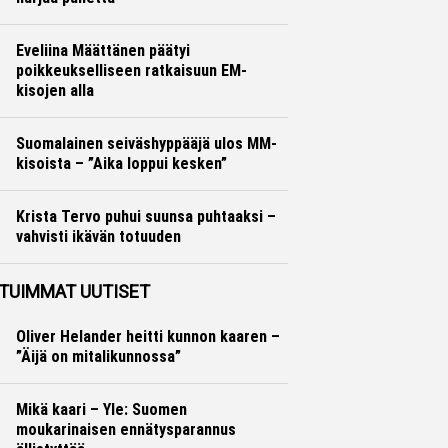
Yleisurheilu
Marko Lehtonen
Eveliina Määttänen päätyi
poikkeukselliseen ratkaisuun EM-
kisojen alla
Yleisurheilu
Marko Lehtonen
Suomalainen seiväshyppääjä ulos MM-
kisoista – ”Aika loppui kesken”
Yleisurheilu
Otto Palojärvi
Krista Tervo puhui suunsa puhtaaksi –
vahvisti ikävän totuuden
Yleisurheilu
Otto Palojärvi
TUIMMAT UUTISET
Oliver Helander heitti kunnon kaaren –
”Äijä on mitalikunnossa”
Mikä kaari – Yle: Suomen
moukarinaisen ennätysparannus