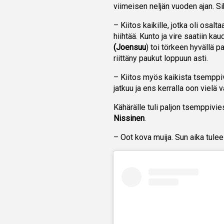
viimeisen neljän vuoden ajan. Si
– Kiitos kaikille, jotka oli os
hiihtää. Kunto ja vire saatiin ka
(Joensuu
) toi törkeen hyvällä p
riittäny paukut loppuun asti.
– Kiitos myös kaikista tsemppivi
jatkuu ja ens kerralla oon vielä v
Kähärälle tuli paljon tsemppivie
Nissinen
.
– Oot kova muija. Sun aika tulee 