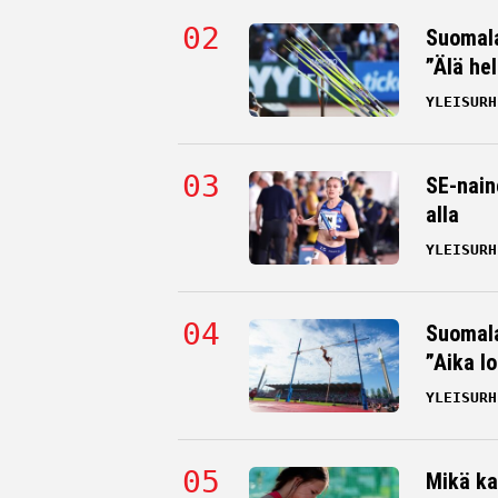
Suomala
”Älä hel
YLEISURH
SE-nain
alla
YLEISURH
Suomala
”Aika l
YLEISURH
Mikä ka