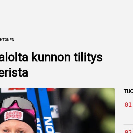
HTONEN
lolta kunnon tilitys
rista
TUO