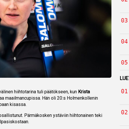
LUE
älinen hiihtotarina tuli päätökseen, kun
Krista
rtaa maailmancupissa. Hän oli 20:s Holmenkollenin
paan kisassa.
 osallistunut. Pärmäkosken ystäviin hiihtonainen teki
ilpasiskostaan.