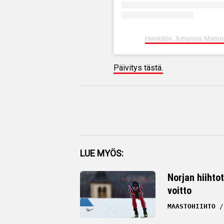
Henkilön Johanna Matint
Päivitys tästä.
Facebook
LUE MYÖS:
Twitter
Norjan hiihto
voitto
Whatsapp
MAASTOHIIHTO