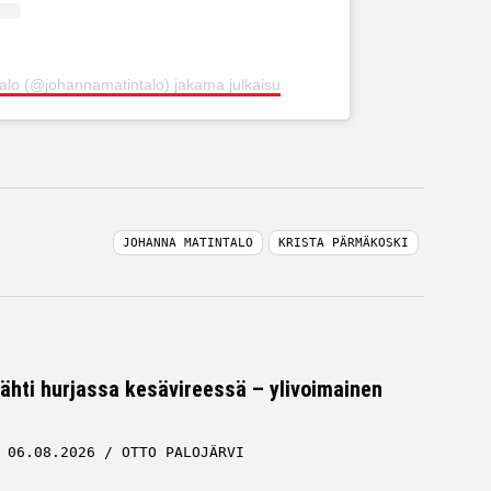
alo (@johannamatintalo) jakama julkaisu
JOHANNA MATINTALO
KRISTA PÄRMÄKOSKI
tähti hurjassa kesävireessä – ylivoimainen
06.08.2026
OTTO PALOJÄRVI