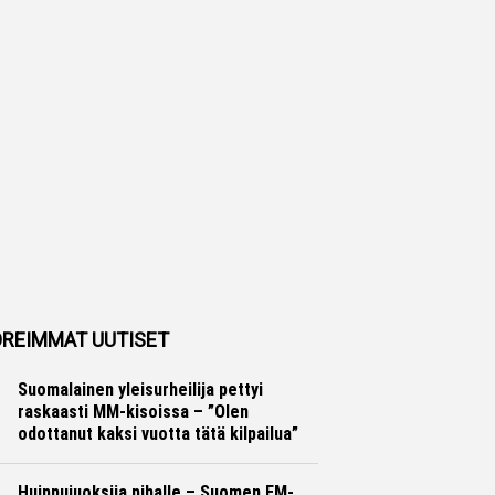
REIMMAT UUTISET
Suomalainen yleisurheilija pettyi
raskaasti MM-kisoissa – ”Olen
odottanut kaksi vuotta tätä kilpailua”
Yleisurheilu
Otto Palojärvi
Huippujuoksija pihalle – Suomen EM-