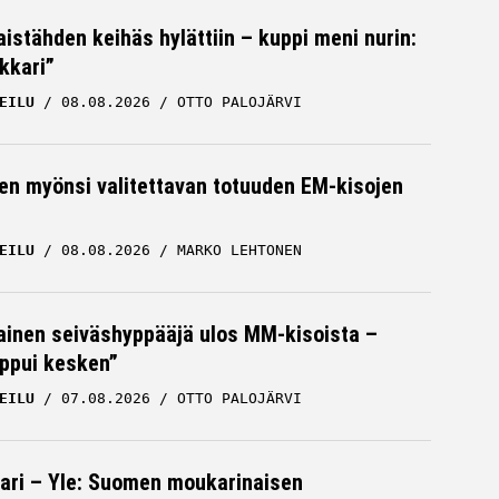
istähden keihäs hylättiin – kuppi meni nurin:
kkari”
EILU
08.08.2026
OTTO PALOJÄRVI
en myönsi valitettavan totuuden EM-kisojen
EILU
08.08.2026
MARKO LEHTONEN
inen seiväshyppääjä ulos MM-kisoista –
oppui kesken”
EILU
07.08.2026
OTTO PALOJÄRVI
ari – Yle: Suomen moukarinaisen