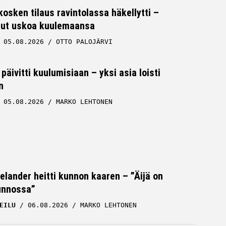
osken tilaus ravintolassa häkellytti –
 ollut uskoa kuulemaansa
05.08.2026
OTTO PALOJÄRVI
päivitti kuulumisiaan – yksi asia loisti
n
05.08.2026
MARKO LEHTONEN
Helander heitti kunnon kaaren – ”Äijä on
unnossa”
EILU
06.08.2026
MARKO LEHTONEN