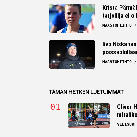
Krista Pärmäk
tarjoilija ei
MAASTOHIIHTO
Iivo Niskanen 
poissaolollaa
MAASTOHIIHTO
TÄMÄN HETKEN LUETUIMMAT
Oliver 
mitalik
YLEISURH