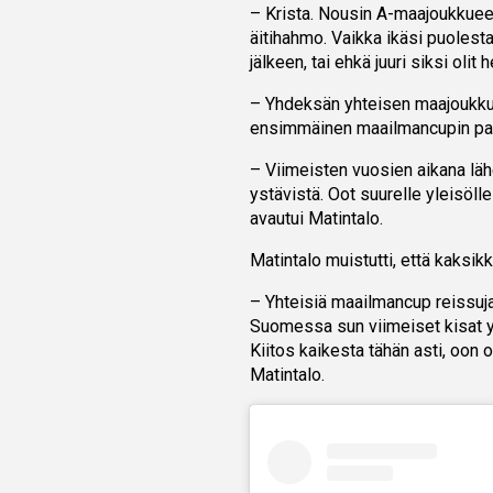
– Krista. Nousin A-maajoukkuees
äitihahmo. Vaikka ikäsi puolest
jälkeen, tai ehkä juuri siksi olit
– Yhdeksän yhteisen maajoukkuev
ensimmäinen maailmancupin palki
– Viimeisten vuosien aikana lähe
ystävistä. Oot suurelle yleisölle
avautui Matintalo.
Matintalo muistutti, että kaksi
– Yhteisiä maailmancup reissuja
Suomessa sun viimeiset kisat y
Kiitos kaikesta tähän asti, oon o
Matintalo.