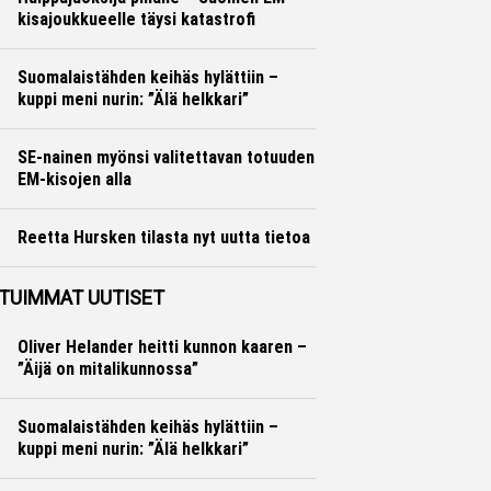
kisajoukkueelle täysi katastrofi
Yleisurheilu
Otto Palojärvi
Suomalaistähden keihäs hylättiin –
kuppi meni nurin: ”Älä helkkari”
Yleisurheilu
Otto Palojärvi
SE-nainen myönsi valitettavan totuuden
EM-kisojen alla
Yleisurheilu
Marko Lehtonen
Reetta Hursken tilasta nyt uutta tietoa
Yleisurheilu
Marko Lehtonen
TUIMMAT UUTISET
Oliver Helander heitti kunnon kaaren –
”Äijä on mitalikunnossa”
Suomalaistähden keihäs hylättiin –
kuppi meni nurin: ”Älä helkkari”