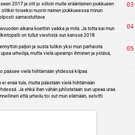
een 2017 ja olit jo silloin mulle eräänlainen joukkueen
a olitkin toiseksi nuorin nainen joukkueessa minun
 helposti samaistuttava.
uoden aikana koettiin vaikka ja mitä. Ja totta kai mun
ntopalli on tullut viestistä sun kanssa 2018.
nnyttiin paljon ja susta tulikin yksi mun parhaista
 upea urheilija, mutta vielä upeampi ihminen ja ystävä,
kko pääsee vielä hiihtämään yhdessä kilpaa.
 ei enää tule, mutta päästään vielä hiihtämään
hdessä. Ja ehkä ihan vähän juhlistetaan sun upeaa uraa.
nnellinen että urheilu toi sut mun elämään, selvitti