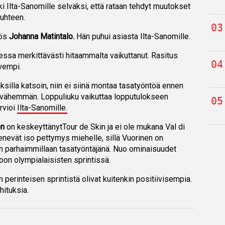
ki Ilta-Sanomille selväksi, että rataan tehdyt muutokset
suhteen.
yös
Johanna Matintalo.
Hän puhui asiasta Ilta-Sanomille.
lessa merkittävästi hitaammalta vaikuttanut. Rasitus
vempi.
uksilla katsoin, niin ei siinä montaa tasatyöntöä ennen
lä vähemmän. Loppuliuku vaikuttaa lopputulokseen
arvioi
Ilta-Sanomille.
en
on keskeyttänytTour de Skin ja ei ole mukana Val di
nevät iso pettymys miehelle, sillä Vuorinen on
 on parhaimmillaan tasatyöntäjänä. Nuo ominaisuudet
oon olympialaisisten sprintissä.
perinteisen sprintistä olivat kuitenkin positiivisempia.
hituksia.