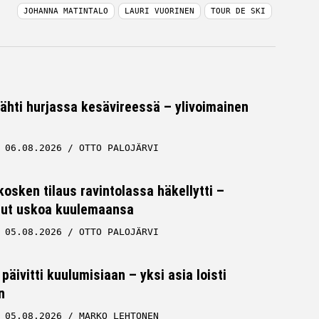
JOHANNA MATINTALO
LAURI VUORINEN
TOUR DE SKI
tähti hurjassa kesävireessä – ylivoimainen
06.08.2026
OTTO PALOJÄRVI
osken tilaus ravintolassa häkellytti –
 ollut uskoa kuulemaansa
05.08.2026
OTTO PALOJÄRVI
päivitti kuulumisiaan – yksi asia loisti
n
05.08.2026
MARKO LEHTONEN