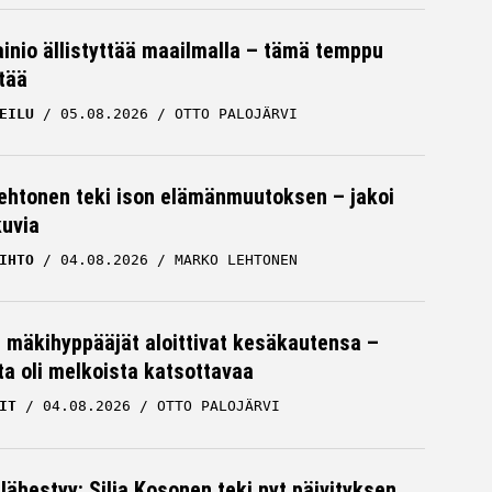
ainio ällistyttää maailmalla – tämä temppu
tää
EILU
05.08.2026
OTTO PALOJÄRVI
ehtonen teki ison elämänmuutoksen – jakoi
kuvia
IHTO
04.08.2026
MARKO LEHTONEN
mäkihyppääjät aloittivat kesäkautensa –
sta oli melkoista katsottavaa
IT
04.08.2026
OTTO PALOJÄRVI
 lähestyy: Silja Kosonen teki nyt päivityksen