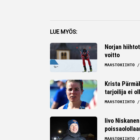
Facebook
LUE MYÖS:
Twitter
Norjan hiihto
voitto
Whatsapp
MAASTOHIIHTO
Krista Pärmäk
tarjoilija ei
MAASTOHIIHTO
Iivo Niskanen 
poissaolollaa
MAASTOHIIHTO