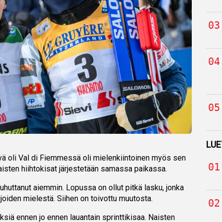
LUE
ivä oli Val di Fiemmessä oli mielenkiintoinen myös sen
aisten hiihtokisat järjestetään samassa paikassa.
uhuttanut aiemmin. Lopussa on ollut pitkä lasku, jonka
ijoiden mielestä. Siihen on toivottu muutosta.
siä ennen jo ennen lauantain sprinttikisaa. Naisten