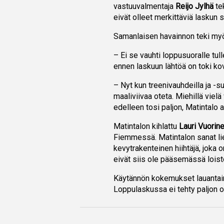
vastuuvalmentaja
Reijo Jylhä
te
eivät olleet merkittäviä laskun 
Samanlaisen havainnon teki m
– Ei se vauhti loppusuoralle tul
ennen laskuun lähtöä on toki ko
– Nyt kun treenivauhdeilla ja -s
maaliviivaa oteta. Miehillä vie
edelleen tosi paljon, Matintalo 
Matintalon kihlattu
Lauri Vuorin
Fiemmessä. Matintalon sanat lie
kevytrakenteinen hiihtäjä, joka
eivät siis ole pääsemässä loist
Käytännön kokemukset lauantain 
Loppulaskussa ei tehty paljon o