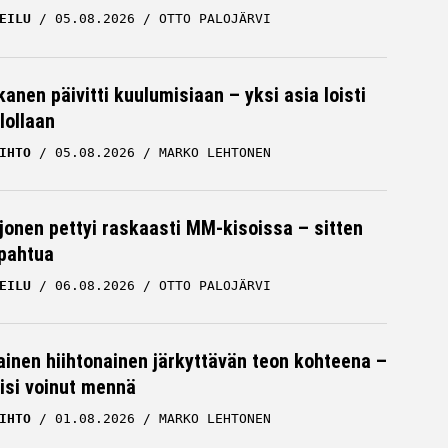
EILU
05.08.2026
OTTO PALOJÄRVI
kanen päivitti kuulumisiaan – yksi asia loisti
lollaan
IHTO
05.08.2026
MARKO LEHTONEN
rjonen pettyi raskaasti MM-kisoissa – sitten
apahtua
EILU
06.08.2026
OTTO PALOJÄRVI
inen hiihtonainen järkyttävän teon kohteena –
lisi voinut mennä
IHTO
01.08.2026
MARKO LEHTONEN