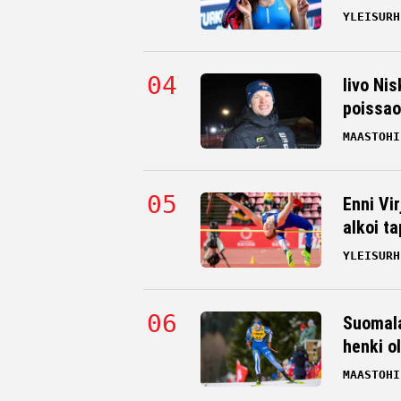
YLEISURH
Iivo Nis
poissao
MAASTOHI
Enni Vi
alkoi t
YLEISURH
Suomala
henki o
MAASTOHI