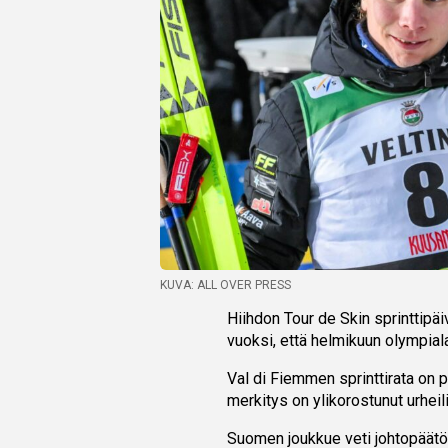
KUVA: ALL OVER PRESS
Hiihdon Tour de Skin sprinttipä
vuoksi, että helmikuun olympial
Val di Fiemmen sprinttirata on p
merkitys on ylikorostunut urheil
Suomen joukkue veti johtopäätök