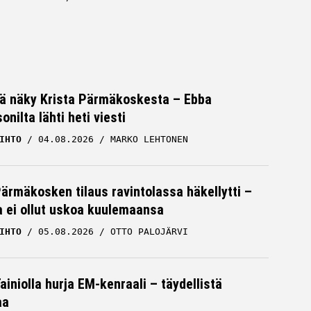
vä näky Krista Pärmäkoskesta – Ebba
nilta lähti heti viesti
IHTO
04.08.2026
MARKO LEHTONEN
Pärmäkosken tilaus ravintolassa häkellytti –
ja ei ollut uskoa kuulemaansa
IHTO
05.08.2026
OTTO PALOJÄRVI
iniolla hurja EM-kenraali – täydellistä
aa