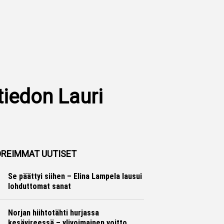
tiedon Lauri
REIMMAT UUTISET
Se päättyi siihen – Elina Lampela lausui
lohduttomat sanat
Yleisurheilu
Otto Palojärvi
Norjan hiihtotähti hurjassa
kesävireessä – ylivoimainen voitto