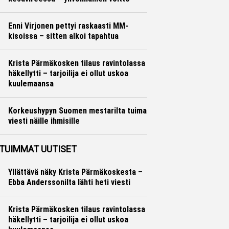
Maastohiihto
Otto Palojärvi
Enni Virjonen pettyi raskaasti MM-
kisoissa – sitten alkoi tapahtua
Yleisurheilu
Otto Palojärvi
Krista Pärmäkosken tilaus ravintolassa
häkellytti – tarjoilija ei ollut uskoa
kuulemaansa
Maastohiihto
Otto Palojärvi
Korkeushypyn Suomen mestarilta tuima
viesti näille ihmisille
Yleisurheilu
Marko Lehtonen
TUIMMAT UUTISET
Yllättävä näky Krista Pärmäkoskesta –
Ebba Anderssonilta lähti heti viesti
Krista Pärmäkosken tilaus ravintolassa
häkellytti – tarjoilija ei ollut uskoa