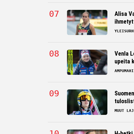
Alisa V
ihmetyt
YLEISURH
Venla L
upeita 
AMPUMAHI
Suomen 
tulosli
MUUT LAJ
H-hetki