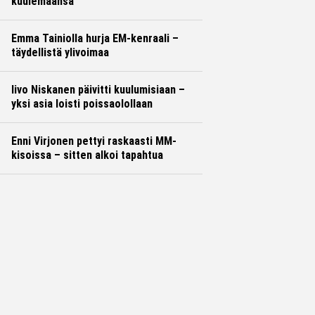
kuulemaansa
Emma Tainiolla hurja EM-kenraali –
täydellistä ylivoimaa
Iivo Niskanen päivitti kuulumisiaan –
yksi asia loisti poissaolollaan
Enni Virjonen pettyi raskaasti MM-
kisoissa – sitten alkoi tapahtua