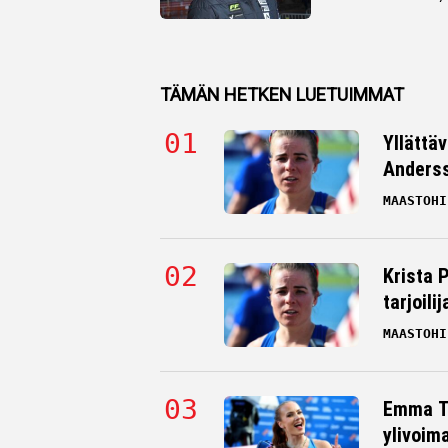
TÄMÄN HETKEN LUETUIMMAT
Yllättä
Andersso
MAASTOHI
Krista 
tarjoili
MAASTOHI
Emma Ta
ylivoim