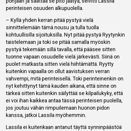
pohjaan ja saattaa se pito jäätyä, selvitti Lassila
perinteisen osuuden alkupuolella.
– Kyllä yhden kerran pitää pystyä vielä
sinnittelemään tämä nousu ja tulla tuolla
kohtuullisilla sijoituksilla. Nyt pitää pystyä Ryytynkin
taistelemaan ja toki se pitää samalla myöskin
pystyä tekemään sillä tavalla, että pääsee sitten
tuonne vapaan osuudelle vielä järkevästi. Siinä on
puolet matkasta sitten vielä hiihtämättä. Ryytty
kuitenkin vapaalla on ollut aavistuksen verran
vahvempi, mitä perinteisellä. Toki perinteinenkin on
nyt kehittynyt tämä kauden aikana, että sinne on
tärkeä sitten kuitenkin säilyttää se kilpailukyky, että
ei voi ihan kaikkea antaa tässä perinteisen puolella,
jos joutuu vähän rimpuilemaan huonon pidon
kanssa, jatkoi Lassila myöhemmin.
Lassila ei kuitenkaan antanut täyttä synninpäästöä