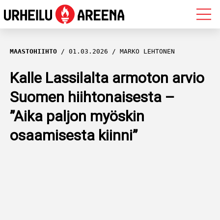
OLYMPIALAISET
MAASTOHIIHTO
01.03.2026
MARKO LEHTONEN
MAASTOHIIHTO
Kalle Lassilalta armoton arvio
Suomen hiihtonaisesta –
AMPUMAHIIHTO
”Aika paljon myöskin
YLEISURHEILU
osaamisesta kiinni”
MUUT LAJIT