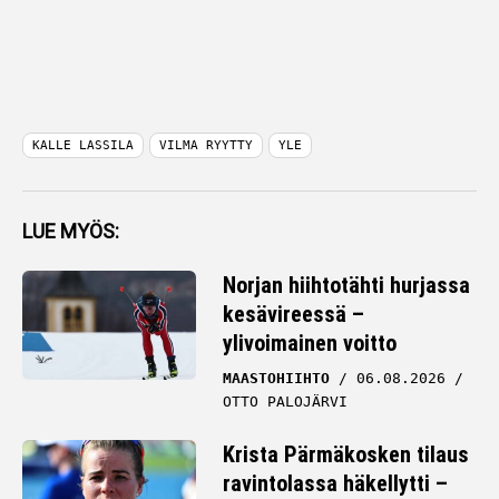
KALLE LASSILA
VILMA RYYTTY
YLE
LUE MYÖS:
Norjan hiihtotähti hurjassa
kesävireessä –
ylivoimainen voitto
MAASTOHIIHTO
06.08.2026
OTTO PALOJÄRVI
Krista Pärmäkosken tilaus
ravintolassa häkellytti –