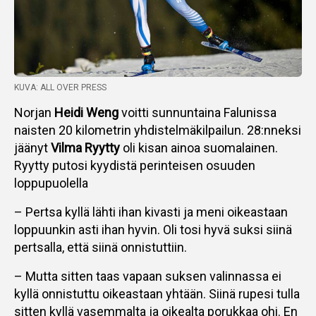
KUVA: ALL OVER PRESS
Norjan
Heidi Weng
voitti sunnuntaina Falunissa
naisten 20 kilometrin yhdistelmäkilpailun. 28:nneksi
jäänyt
Vilma Ryytty
oli kisan ainoa suomalainen.
Ryytty putosi kyydistä perinteisen osuuden
loppupuolella
– Pertsa kyllä lähti ihan kivasti ja meni oikeastaan
loppuunkin asti ihan hyvin. Oli tosi hyvä suksi siinä
pertsalla, että siinä onnistuttiin.
– Mutta sitten taas vapaan suksen valinnassa ei
kyllä onnistuttu oikeastaan yhtään. Siinä rupesi tulla
sitten kyllä vasemmalta ja oikealta porukkaa ohi. En