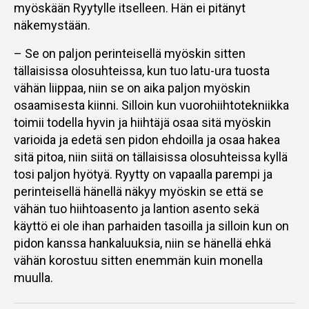
myöskään Ryytylle itselleen. Hän ei pitänyt
näkemystään.
– Se on paljon perinteisellä myöskin sitten
tällaisissa olosuhteissa, kun tuo latu-ura tuosta
vähän liippaa, niin se on aika paljon myöskin
osaamisesta kiinni. Silloin kun vuorohiihtotekniikka
toimii todella hyvin ja hiihtäjä osaa sitä myöskin
varioida ja edetä sen pidon ehdoilla ja osaa hakea
sitä pitoa, niin siitä on tällaisissa olosuhteissa kyllä
tosi paljon hyötyä. Ryytty on vapaalla parempi ja
perinteisellä hänellä näkyy myöskin se että se
vähän tuo hiihtoasento ja lantion asento sekä
käyttö ei ole ihan parhaiden tasoilla ja silloin kun on
pidon kanssa hankaluuksia, niin se hänellä ehkä
vähän korostuu sitten enemmän kuin monella
muulla.