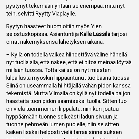
pystynyt tekemään yhtään se enempää, mitä nyt
tein, selvitti Ryytty Viaplaylle.
Ryytyn haasteet huomioitiin myös Ylen
selostuskopissa. Asiantuntija
Kalle Lassila
tarjosi
omat näkemyksensä lähetyksen aikana.
– Kyllä on todella vaikea hiihdettävä väline hänellä
nyt tuolla alla, että näkee, että ei pitoa meinaa löytää
millään tuossa. Totta kai se on nyt miesten
kilpailusta myöskin liippaantunut tuo baana tuossa.
Siinä on useammalla hiihtäjällä vähän pidon kanssa
tekemistä. Mutta Vilmalla on kyllä nyt todella paljon
haasteita tuon pidon saamiseksi tuolla. Sitten tuo
on vielä tuommoinen liippalatu, niin kun joutuu
hyppäämään tuonne selkeästi ladun sivuun ja
tuonne pehmeän lumen puolelle, niin se sitten
kaiken lisäksi helposti vielä tarraa sinne suksen