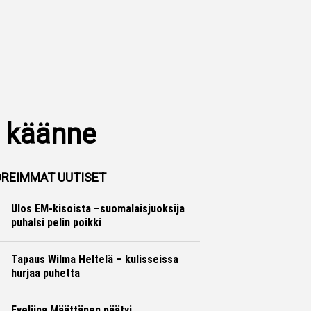
n käänne
REIMMAT UUTISET
Ulos EM-kisoista –suomalaisjuoksija
puhalsi pelin poikki
Yleisurheilu
Marko Lehtonen
Tapaus Wilma Heltelä – kulisseissa
hurjaa puhetta
Yleisurheilu
Marko Lehtonen
Eveliina Määttänen päätyi