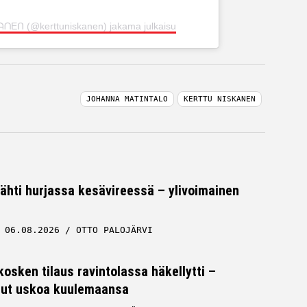
Eᑎ (@kerttuniskanen) jakama julkaisu
JOHANNA MATINTALO
KERTTU NISKANEN
tähti hurjassa kesävireessä – ylivoimainen
06.08.2026
OTTO PALOJÄRVI
osken tilaus ravintolassa häkellytti –
 ollut uskoa kuulemaansa