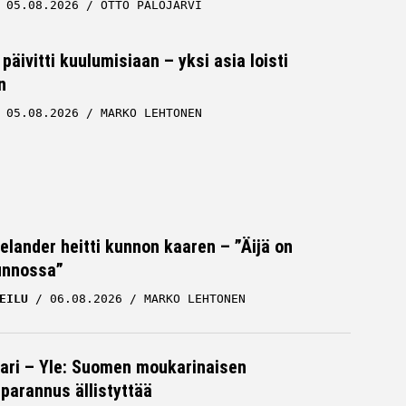
05.08.2026
OTTO PALOJÄRVI
päivitti kuulumisiaan – yksi asia loisti
n
05.08.2026
MARKO LEHTONEN
Helander heitti kunnon kaaren – ”Äijä on
unnossa”
EILU
06.08.2026
MARKO LEHTONEN
ari – Yle: Suomen moukarinaisen
parannus ällistyttää