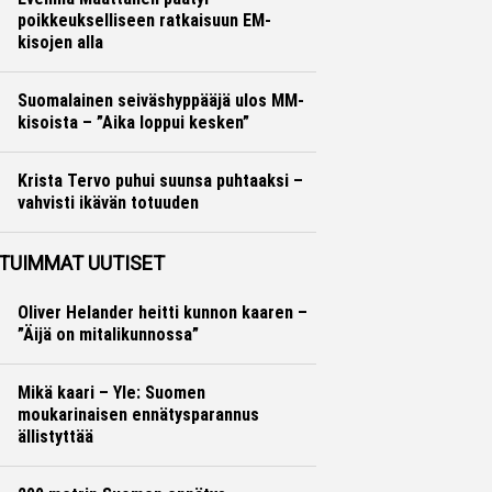
poikkeukselliseen ratkaisuun EM-
kisojen alla
Yleisurheilu
Marko Lehtonen
Suomalainen seiväshyppääjä ulos MM-
kisoista – ”Aika loppui kesken”
Yleisurheilu
Otto Palojärvi
Krista Tervo puhui suunsa puhtaaksi –
vahvisti ikävän totuuden
Yleisurheilu
Otto Palojärvi
TUIMMAT UUTISET
Oliver Helander heitti kunnon kaaren –
”Äijä on mitalikunnossa”
Mikä kaari – Yle: Suomen
moukarinaisen ennätysparannus
ällistyttää