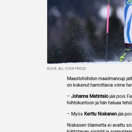
KUVA: ALL OVER PRESS
Maastohiihdon maailmancup jat
on kokenut harmittavia viime he
–
Johanna Matintalo
jää pois Fa
hiihtokuntoon ja hän haluaa teh
– Myös
Kerttu Niskanen
jää pois
Niskasen tilannetta ei avattu s
hiihtotavan sprintit ja sunnuntai