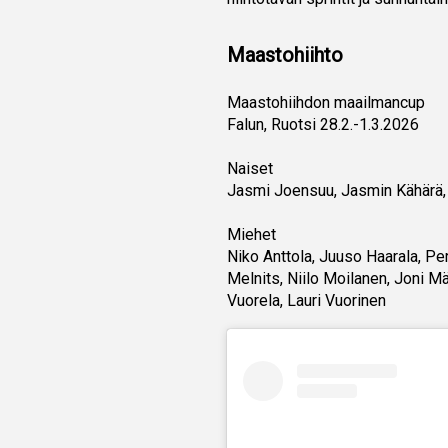
Maastohiihto
Maastohiihdon maailmancup
Falun, Ruotsi 28.2.-1.3.2026
Naiset
Jasmi Joensuu, Jasmin Kähärä, H
Miehet
Niko Anttola, Juuso Haarala, Pert
Melnits, Niilo Moilanen, Joni M
Vuorela, Lauri Vuorinen