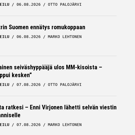
EILU
06.08.2026
OTTO PALOJÄRVI
trin Suomen ennätys romukoppaan
EILU
06.08.2026
MARKO LEHTONEN
inen seiväshyppääjä ulos MM-kisoista –
oppui kesken”
EILU
07.08.2026
OTTO PALOJÄRVI
a ratkesi – Enni Virjonen lähetti selvän viestin
nniselle
EILU
07.08.2026
MARKO LEHTONEN