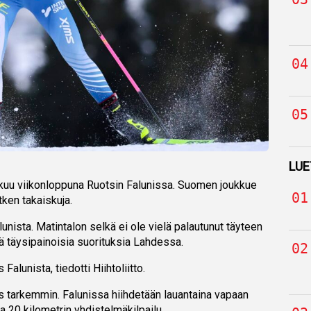
LUE
kuu viikonloppuna Ruotsin Falunissa. Suomen joukkue
tken takaiskuja.
lunista. Matintalon selkä ei ole vielä palautunut täyteen
dä täysipainoisia suorituksia Lahdessa.
 Falunista, tiedotti Hiihtoliitto.
iis tarkemmin. Falunissa hiihdetään lauantaina vapaan
na 20 kilometrin yhdistelmäkilpailu.