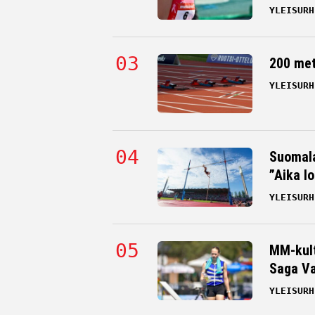
YLEISURH
200 me
YLEISURH
Suomala
”Aika l
YLEISURH
MM-kult
Saga Va
YLEISURH