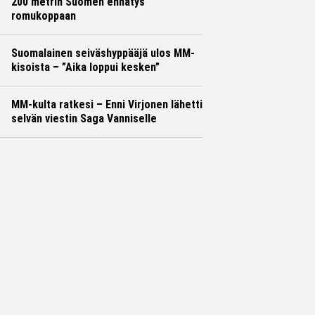
200 metrin Suomen ennätys
romukoppaan
Suomalainen seiväshyppääjä ulos MM-
kisoista – ”Aika loppui kesken”
MM-kulta ratkesi – Enni Virjonen lähetti
selvän viestin Saga Vanniselle