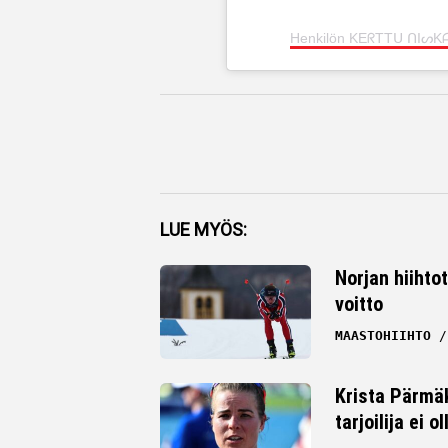
Henkilön KEᖇTTᑌ ᑎIᔕKᗩᑎ
Facebook
LUE MYÖS:
Twitter
Norjan hiihto
voitto
Whatsapp
MAASTOHIIHTO
Krista Pärmäk
tarjoilija ei