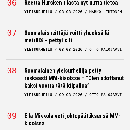
Reetta Hursken tilasta nyt uutta tietoa
YLEISURHEILU
08.08.2026
MARKO LEHTONEN
Suomalaisheittäjä voitti yhdeksällä
metrillä – pettyi silti
YLEISURHEILU
08.08.2026
OTTO PALOJÄRVI
Suomalainen yleisurheilija pettyi
raskaasti MM-kisoissa – ”Olen odottanut
kaksi vuotta tätä kilpailua”
YLEISURHEILU
09.08.2026
OTTO PALOJÄRVI
Ella Mikkola veti johtopäätöksensä MM-
kisoissa