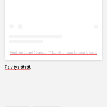
Henkilön Jasmi Joensuu (@jasmijoensuu) jakama julkaisu
Päivitys tästä
.