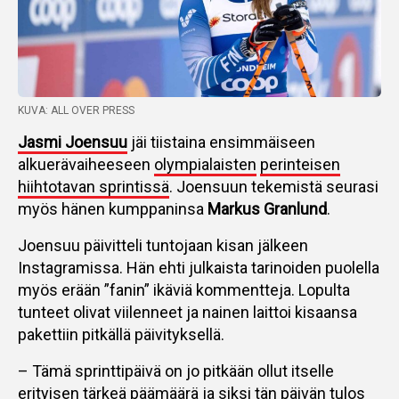
KUVA: ALL OVER PRESS
Jasmi Joensuu
jäi tiistaina ensimmäiseen
alkuerävaiheeseen
olympialaisten
perinteisen
hiihtotavan sprintissä
. Joensuun tekemistä seurasi
myös hänen kumppaninsa
Markus Granlund
.
Joensuu päivitteli tuntojaan kisan jälkeen
Instagramissa. Hän ehti julkaista tarinoiden puolella
myös erään ”fanin” ikäviä kommentteja. Lopulta
tunteet olivat viilenneet ja nainen laittoi kisaansa
pakettiin pitkällä päivityksellä.
– Tämä sprinttipäivä on jo pitkään ollut itselle
erityisen tärkeä päämäärä ja siksi tän päivän tulos