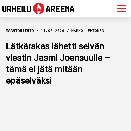
OLYMPIALAISET
MAASTOHIIHTO
11.02.2026
MARKO LEHTONEN
MAASTOHIIHTO
Lätkärakas lähetti selvän
viestin Jasmi Joensuulle –
AMPUMAHIIHTO
tämä ei jätä mitään
YLEISURHEILU
epäselväksi
MUUT LAJIT