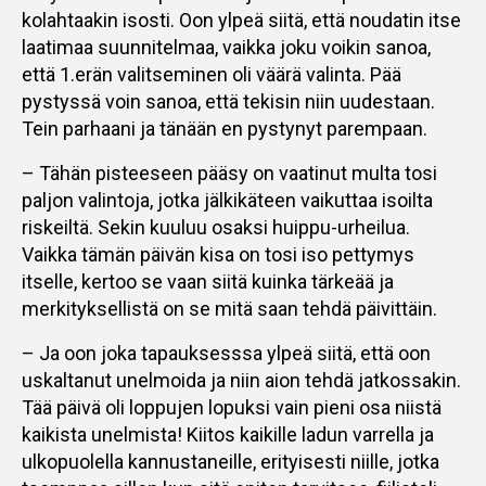
kolahtaakin isosti. Oon ylpeä siitä, että noudatin itse
laatimaa suunnitelmaa, vaikka joku voikin sanoa,
että 1.erän valitseminen oli väärä valinta. Pää
pystyssä voin sanoa, että tekisin niin uudestaan.
Tein parhaani ja tänään en pystynyt parempaan.
– Tähän pisteeseen pääsy on vaatinut multa tosi
paljon valintoja, jotka jälkikäteen vaikuttaa isoilta
riskeiltä. Sekin kuuluu osaksi huippu-urheilua.
Vaikka tämän päivän kisa on tosi iso pettymys
itselle, kertoo se vaan siitä kuinka tärkeää ja
merkityksellistä on se mitä saan tehdä päivittäin.
– Ja oon joka tapauksesssa ylpeä siitä, että oon
uskaltanut unelmoida ja niin aion tehdä jatkossakin.
Tää päivä oli loppujen lopuksi vain pieni osa niistä
kaikista unelmista! Kiitos kaikille ladun varrella ja
ulkopuolella kannustaneille, erityisesti niille, jotka