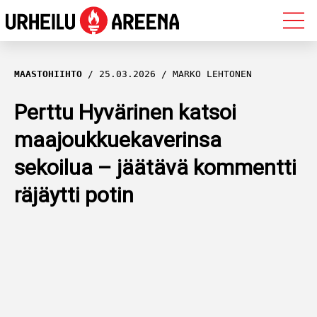
OLYMPIALAISET
MAASTOHIIHTO
25.03.2026
MARKO LEHTONEN
MAASTOHIIHTO
Perttu Hyvärinen katsoi
maajoukkuekaverinsa
AMPUMAHIIHTO
sekoilua – jäätävä kommentti
YLEISURHEILU
räjäytti potin
MUUT LAJIT