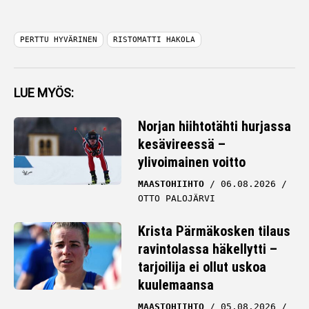
PERTTU HYVÄRINEN
RISTOMATTI HAKOLA
LUE MYÖS:
Norjan hiihtotähti hurjassa
kesävireessä –
ylivoimainen voitto
MAASTOHIIHTO
06.08.2026
OTTO PALOJÄRVI
Krista Pärmäkosken tilaus
ravintolassa häkellytti –
tarjoilija ei ollut uskoa
kuulemaansa
MAASTOHIIHTO
05.08.2026