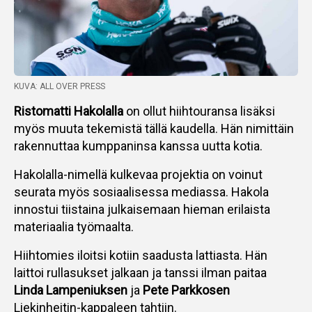
KUVA: ALL OVER PRESS
Ristomatti Hakolalla
on ollut hiihtouransa lisäksi
myös muuta tekemistä tällä kaudella. Hän nimittäin
rakennuttaa kumppaninsa kanssa uutta kotia.
Hakolalla-nimellä kulkevaa projektia on voinut
seurata myös sosiaalisessa mediassa. Hakola
innostui tiistaina julkaisemaan hieman erilaista
materiaalia työmaalta.
Hiihtomies iloitsi kotiin saadusta lattiasta. Hän
laittoi rullasukset jalkaan ja tanssi ilman paitaa
Linda Lampeniuksen
ja
Pete Parkkosen
Liekinheitin-kappaleen tahtiin.