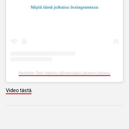
Näytä tämä julkaisu Instagramissa
Henkilön Talo Hakola (@hakolalla) jakama julkaisu
Video tästä
.