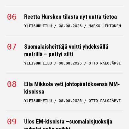
Reetta Hursken tilasta nyt uutta tietoa
YLEISURHEILU
08.08.2026
MARKO LEHTONEN
Suomalaisheittäjä voitti yhdeksällä
metrillä – pettyi silti
YLEISURHEILU
08.08.2026
OTTO PALOJÄRVI
Ella Mikkola veti johtopäätöksensä MM-
kisoissa
YLEISURHEILU
08.08.2026
OTTO PALOJÄRVI
Ulos EM-kisoista –suomalaisjuoksija