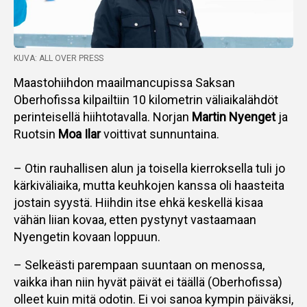
KUVA: ALL OVER PRESS
Maastohiihdon maailmancupissa Saksan
Oberhofissa kilpailtiin 10 kilometrin väliaikalähdöt
perinteisellä hiihtotavalla. Norjan
Martin Nyenget
ja
Ruotsin
Moa Ilar
voittivat sunnuntaina.
– Otin rauhallisen alun ja toisella kierroksella tuli jo
kärkiväliaika, mutta keuhkojen kanssa oli haasteita
jostain syystä. Hiihdin itse ehkä keskellä kisaa
vähän liian kovaa, etten pystynyt vastaamaan
Nyengetin kovaan loppuun.
– Selkeästi parempaan suuntaan on menossa,
vaikka ihan niin hyvät päivät ei täällä (Oberhofissa)
olleet kuin mitä odotin. Ei voi sanoa kympin päiväksi,