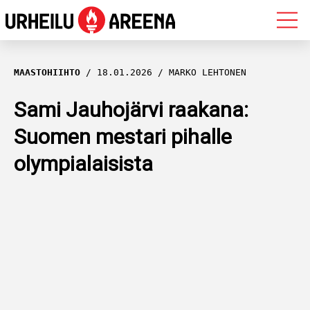
OLYMPIALAISET
MAASTOHIIHTO
18.01.2026
MARKO LEHTONEN
MAASTOHIIHTO
Sami Jauhojärvi raakana:
Suomen mestari pihalle
AMPUMAHIIHTO
olympialaisista
YLEISURHEILU
MUUT LAJIT