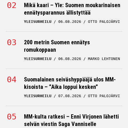
Mikä kaari – Yle: Suomen moukarinaisen
ennätysparannus ällistyttää
YLEISURHEILU
06.08.2026
OTTO PALOJÄRVI
200 metrin Suomen ennätys
romukoppaan
YLEISURHEILU
06.08.2026
MARKO LEHTONEN
Suomalainen seiväshyppääjä ulos MM-
kisoista – ”Aika loppui kesken”
YLEISURHEILU
07.08.2026
OTTO PALOJÄRVI
MM-kulta ratkesi – Enni Virjonen lähetti
selvän viestin Saga Vanniselle