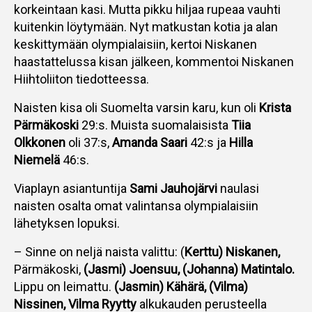
korkeintaan kasi. Mutta pikku hiljaa rupeaa vauhti
kuitenkin löytymään. Nyt matkustan kotia ja alan
keskittymään olympialaisiin, kertoi Niskanen
haastattelussa kisan jälkeen, kommentoi Niskanen
Hiihtoliiton tiedotteessa.
Naisten kisa oli Suomelta varsin karu, kun oli
Krista
Pärmäkoski
29:s. Muista suomalaisista
Tiia
Olkkonen
oli 37:s,
Amanda Saari
42:s ja
Hilla
Niemelä
46:s.
Viaplayn asiantuntija
Sami Jauhojärvi
naulasi
naisten osalta omat valintansa olympialaisiin
lähetyksen lopuksi.
– Sinne on neljä naista valittu: (
Kerttu) Niskanen,
Pärmäkoski,
(Jasmi) Joensuu, (Johanna) Matintalo.
Lippu on leimattu.
(Jasmin) Kähärä, (Vilma)
Nissinen, Vilma Ryytty
alkukauden perusteella