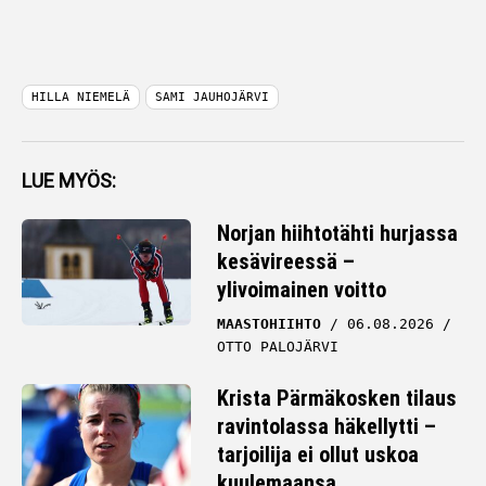
HILLA NIEMELÄ
SAMI JAUHOJÄRVI
LUE MYÖS:
Norjan hiihtotähti hurjassa
kesävireessä –
ylivoimainen voitto
MAASTOHIIHTO
06.08.2026
OTTO PALOJÄRVI
Krista Pärmäkosken tilaus
ravintolassa häkellytti –
tarjoilija ei ollut uskoa
kuulemaansa