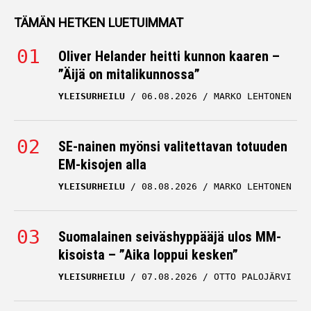
TÄMÄN HETKEN LUETUIMMAT
Oliver Helander heitti kunnon kaaren –
”Äijä on mitalikunnossa”
YLEISURHEILU
06.08.2026
MARKO LEHTONEN
SE-nainen myönsi valitettavan totuuden
EM-kisojen alla
YLEISURHEILU
08.08.2026
MARKO LEHTONEN
Suomalainen seiväshyppääjä ulos MM-
kisoista – ”Aika loppui kesken”
YLEISURHEILU
07.08.2026
OTTO PALOJÄRVI