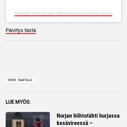
Henkilön Eero Rantala (@rantalaeero) jakama julkaisu
Päivitys tästä
.
EERO RANTALA
LUE MYÖS:
Norjan hiihtotähti hurjassa
kesävireessä –