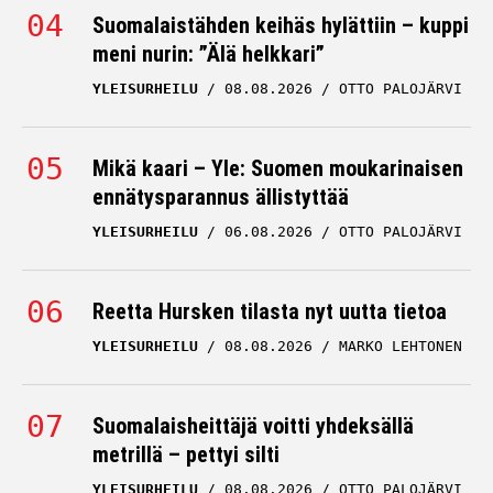
Suomalaistähden keihäs hylättiin – kuppi
meni nurin: ”Älä helkkari”
YLEISURHEILU
08.08.2026
OTTO PALOJÄRVI
Mikä kaari – Yle: Suomen moukarinaisen
ennätysparannus ällistyttää
YLEISURHEILU
06.08.2026
OTTO PALOJÄRVI
Reetta Hursken tilasta nyt uutta tietoa
YLEISURHEILU
08.08.2026
MARKO LEHTONEN
Suomalaisheittäjä voitti yhdeksällä
metrillä – pettyi silti
YLEISURHEILU
08.08.2026
OTTO PALOJÄRVI