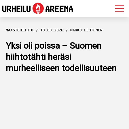
OLYMPIALAISET
MAASTOHIIHTO
13.03.2026
MARKO LEHTONEN
MAASTOHIIHTO
Yksi oli poissa – Suomen
hiihtotähti heräsi
AMPUMAHIIHTO
murheelliseen todellisuuteen
YLEISURHEILU
MUUT LAJIT