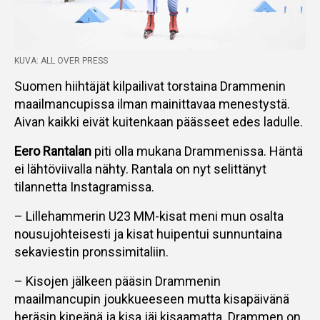
KUVA: ALL OVER PRESS
Suomen hiihtäjät kilpailivat torstaina Drammenin
maailmancupissa ilman mainittavaa menestystä.
Aivan kaikki eivät kuitenkaan päässeet edes ladulle.
Eero Rantalan
piti olla mukana Drammenissa. Häntä
ei lähtöviivalla nähty. Rantala on nyt selittänyt
tilannetta Instagramissa.
– Lillehammerin U23 MM-kisat meni mun osalta
nousujohteisesti ja kisat huipentui sunnuntaina
sekaviestin pronssimitaliin.
– Kisojen jälkeen pääsin Drammenin
maailmancupin joukkueeseen mutta kisapäivänä
heräsin kipeänä ja kisa jäi kisaamatta. Drammen on