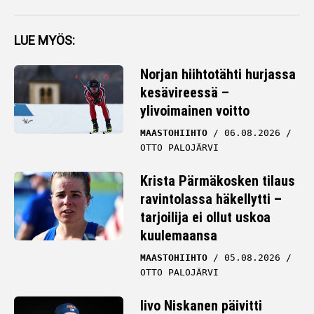
LUE MYÖS:
Norjan hiihtotähti hurjassa
kesävireessä –
ylivoimainen voitto
MAASTOHIIHTO
06.08.2026
OTTO PALOJÄRVI
Krista Pärmäkosken tilaus
ravintolassa häkellytti –
tarjoilija ei ollut uskoa
kuulemaansa
MAASTOHIIHTO
05.08.2026
OTTO PALOJÄRVI
Iivo Niskanen päivitti