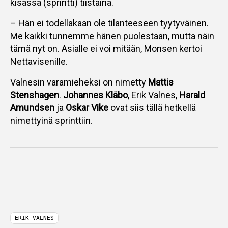
kisassa (sprintti) tiistaina.
– Hän ei todellakaan ole tilanteeseen tyytyväinen.
Me kaikki tunnemme hänen puolestaan, mutta näin
tämä nyt on. Asialle ei voi mitään, Monsen kertoi
Nettavisenille.
Valnesin varamieheksi on nimetty
Mattis
Stenshagen
.
Johannes Kläbo
, Erik Valnes,
Harald
Amundsen
ja
Oskar Vike
ovat siis tällä hetkellä
nimettyinä sprinttiin.
ERIK VALNES