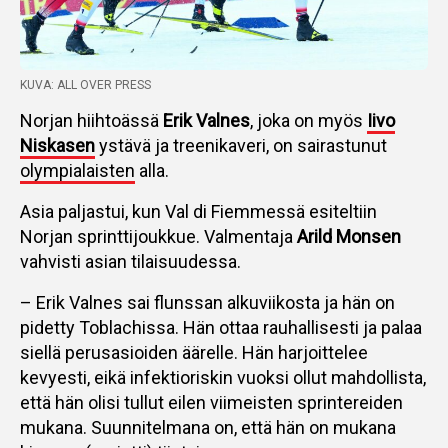
KUVA: ALL OVER PRESS
Norjan hiihtoässä
Erik Valnes
, joka on myös
Iivo
Niskasen
ystävä ja treenikaveri, on sairastunut
olympialaisten
alla.
Asia paljastui, kun Val di Fiemmessä esiteltiin
Norjan sprinttijoukkue. Valmentaja
Arild Monsen
vahvisti asian tilaisuudessa.
– Erik Valnes sai flunssan alkuviikosta ja hän on
pidetty Toblachissa. Hän ottaa rauhallisesti ja palaa
siellä perusasioiden äärelle. Hän harjoittelee
kevyesti, eikä infektioriskin vuoksi ollut mahdollista,
että hän olisi tullut eilen viimeisten sprintereiden
mukana. Suunnitelmana on, että hän on mukana