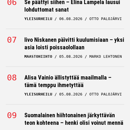
Se päättyi siihen – Elina Lampela lausui
lohduttomat sanat
YLEISURHEILU
06.08.2026
OTTO PALOJÄRVI
Iivo Niskanen päivitti kuulumisiaan – yksi
asia loisti poissaolollaan
MAASTOHIIHTO
05.08.2026
MARKO LEHTONEN
Alisa Vainio ällistyttää maailmalla –
tämä temppu ihmetyttää
YLEISURHEILU
05.08.2026
OTTO PALOJÄRVI
Suomalainen hiihtonainen järkyttävän
teon kohteena – henki olisi voinut mennä