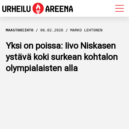
OLYMPIALAISET
MAASTOHIIHTO
06.02.2026
MARKO LEHTONEN
MAASTOHIIHTO
Yksi on poissa: Iivo Niskasen
ystävä koki surkean kohtalon
AMPUMAHIIHTO
olympialaisten alla
YLEISURHEILU
MUUT LAJIT