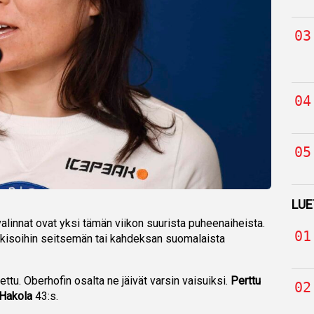
LUE
linnat ovat yksi tämän viikon suurista puheenaiheista.
ö kisoihin seitsemän tai kahdeksan suomalaista
tu. Oberhofin osalta ne jäivät varsin vaisuiksi.
Perttu
 Hakola
43:s.