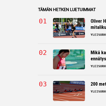
TÄMÄN HETKEN LUETUIMMAT
Oliver 
mitalik
YLEISURH
Mikä ka
ennätys
YLEISURH
200 me
YLEISURH