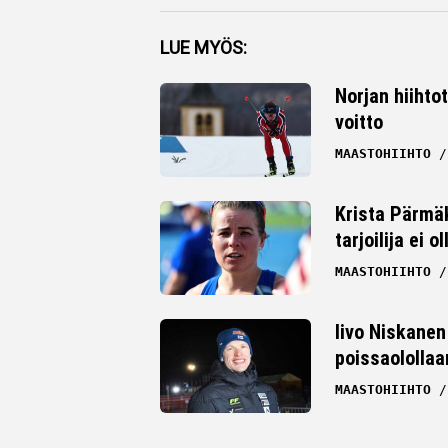
Facebook
LUE MYÖS:
Twitter
Norjan hiihto
voitto
Whatsapp
MAASTOHIIHTO
Krista Pärmäk
tarjoilija ei
MAASTOHIIHTO
Iivo Niskanen 
poissaolollaa
MAASTOHIIHTO