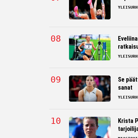
YLEISURH
Eveliin
ratkais
YLEISURH
Se päät
sanat
YLEISURH
Krista 
tarjoili