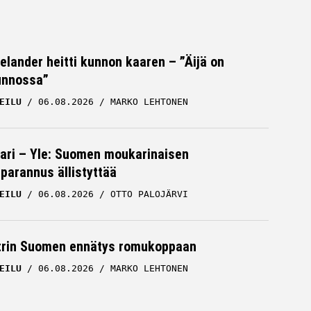
Helander heitti kunnon kaaren – ”Äijä on
unnossa”
EILU
06.08.2026
MARKO LEHTONEN
ari – Yle: Suomen moukarinaisen
parannus ällistyttää
EILU
06.08.2026
OTTO PALOJÄRVI
trin Suomen ennätys romukoppaan
EILU
06.08.2026
MARKO LEHTONEN