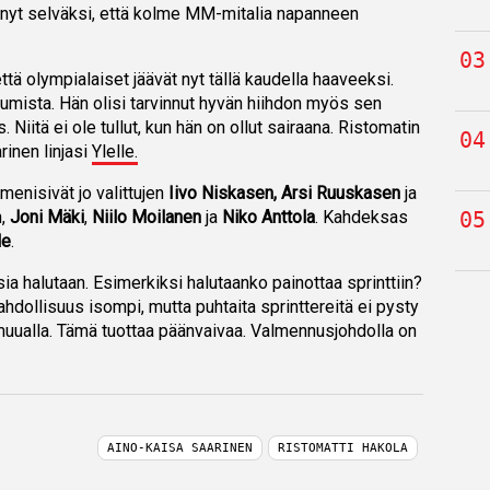
nyt selväksi, että kolme MM-mitalia napanneen
ttä olympialaiset jäävät nyt tällä kaudella haaveeksi.
tumista. Hän olisi tarvinnut hyvän hiihdon myös sen
s. Niitä ei ole tullut, kun hän on ollut sairaana. Ristomatin
rinen linjasi
Ylelle.
enisivät jo valittujen
Iivo Niskasen, Arsi Ruuskasen
ja
n,
Joni Mäki
,
Niilo Moilanen
ja
Niko Anttola
. Kahdeksas
le
.
sia halutaan. Esimerkiksi halutaanko painottaa sprinttiin?
mahdollisuus isompi, mutta puhtaita sprinttereitä ei pysty
ualla. Tämä tuottaa päänvaivaa. Valmennusjohdolla on
AINO-KAISA SAARINEN
RISTOMATTI HAKOLA