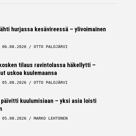
tähti hurjassa kesävireessä – ylivoimainen
06.08.2026
OTTO PALOJÄRVI
osken tilaus ravintolassa häkellytti –
 ollut uskoa kuulemaansa
05.08.2026
OTTO PALOJÄRVI
päivitti kuulumisiaan – yksi asia loisti
n
05.08.2026
MARKO LEHTONEN