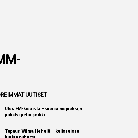
 MM-
REIMMAT UUTISET
Ulos EM-kisoista –suomalaisjuoksija
puhalsi pelin poikki
Yleisurheilu
Marko Lehtonen
Tapaus Wilma Heltelä – kulisseissa
hurjaa puhetta