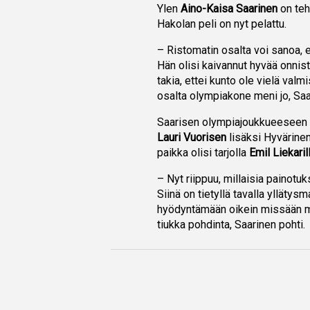
Ylen
Aino-Kaisa Saarinen
on teh
Hakolan peli on nyt pelattu.
– Ristomatin osalta voi sanoa, e
Hän olisi kaivannut hyvää onnis
takia, ettei kunto ole vielä valmi
osalta olympiakone meni jo, Saa
Saarisen olympiajoukkueeseen m
Lauri Vuorisen
lisäksi Hyvärine
paikka olisi tarjolla
Emil Liekaril
– Nyt riippuu, millaisia painotuk
Siinä on tietyllä tavalla yllätys
hyödyntämään oikein missään mu
tiukka pohdinta, Saarinen pohti.