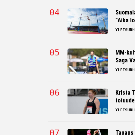
Suomala
”Aika l
YLEISURH
MM-kult
Saga Va
YLEISURH
Krista 
totuude
YLEISURH
Tapaus 