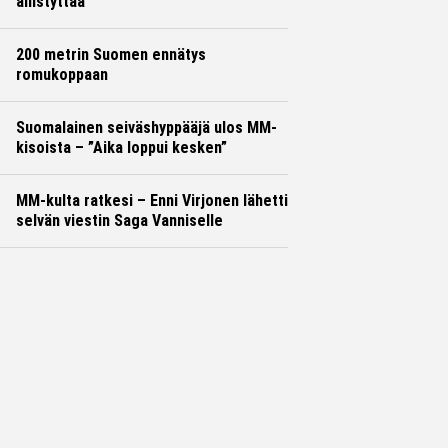
ällistyttää
200 metrin Suomen ennätys
romukoppaan
Suomalainen seiväshyppääjä ulos MM-
kisoista – ”Aika loppui kesken”
MM-kulta ratkesi – Enni Virjonen lähetti
selvän viestin Saga Vanniselle