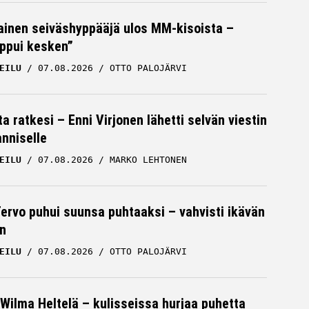
inen seiväshyppääjä ulos MM-kisoista –
oppui kesken”
EILU
07.08.2026
OTTO PALOJÄRVI
a ratkesi – Enni Virjonen lähetti selvän viestin
nniselle
EILU
07.08.2026
MARKO LEHTONEN
Tervo puhui suunsa puhtaaksi – vahvisti ikävän
n
EILU
07.08.2026
OTTO PALOJÄRVI
Wilma Heltelä – kulisseissa hurjaa puhetta