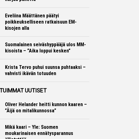
Yleisurheilu
Marko Lehtonen
Eveliina Määttänen päätyi
poikkeukselliseen ratkaisuun EM-
kisojen alla
Yleisurheilu
Marko Lehtonen
Suomalainen seiväshyppääjä ulos MM-
kisoista – ”Aika loppui kesken”
Yleisurheilu
Otto Palojärvi
Krista Tervo puhui suunsa puhtaaksi –
vahvisti ikävän totuuden
Yleisurheilu
Otto Palojärvi
TUIMMAT UUTISET
Oliver Helander heitti kunnon kaaren –
”Äijä on mitalikunnossa”
Mikä kaari – Yle: Suomen
moukarinaisen ennätysparannus