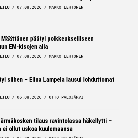
EILU
07.08.2026
MARKO LEHTONEN
a Määttänen päätyi poikkeukselliseen
uun EM-kisojen alla
EILU
07.08.2026
MARKO LEHTONEN
tyi siihen – Elina Lampela lausui lohduttomat
EILU
06.08.2026
OTTO PALOJÄRVI
Pärmäkosken tilaus ravintolassa häkellytti –
ja ei ollut uskoa kuulemaansa