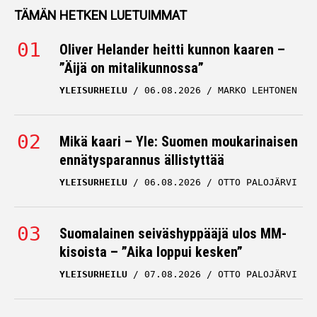
TÄMÄN HETKEN LUETUIMMAT
Oliver Helander heitti kunnon kaaren –
”Äijä on mitalikunnossa”
YLEISURHEILU
06.08.2026
MARKO LEHTONEN
Mikä kaari – Yle: Suomen moukarinaisen
ennätysparannus ällistyttää
YLEISURHEILU
06.08.2026
OTTO PALOJÄRVI
Suomalainen seiväshyppääjä ulos MM-
kisoista – ”Aika loppui kesken”
YLEISURHEILU
07.08.2026
OTTO PALOJÄRVI