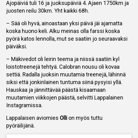
Ajopäiviä tuli 16 ja juoksupäiviä 4. Ajaen 1750km ja
juosten reilu 30km. Yht kaikki 68h.
– Sää oli hyvä, ainoastaan yksi päivä jäi ajamatta
koska huono keli. Alku meinas olla farssi koska
pyörä katos lennolla, mut se saatiin jo seuraavaksi
päiväksi.
– Mäkivedot oli leirin teema ja niissä saatiin kyl
loistotreenejä tehtyä. Calobran nousu oli kovaa
settiä. Radalla juoksin muutamia treenejä, lähinnä
siksi että jonkinlainen tuntuma siinä pysyisi yllä.
Hauskaa ja jännittävää päästä kisaamaan
muutamien viikkojen päästä, selvitti Lappalainen
Instagramissa.
Lappalaisen aviomies
Olli
on myös tuttu
pyöräilijänä.