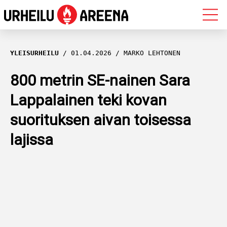
OLYMPIALAISET
YLEISURHEILU
01.04.2026
MARKO LEHTONEN
MAASTOHIIHTO
800 metrin SE-nainen Sara
Lappalainen teki kovan
AMPUMAHIIHTO
suorituksen aivan toisessa
YLEISURHEILU
lajissa
MUUT LAJIT