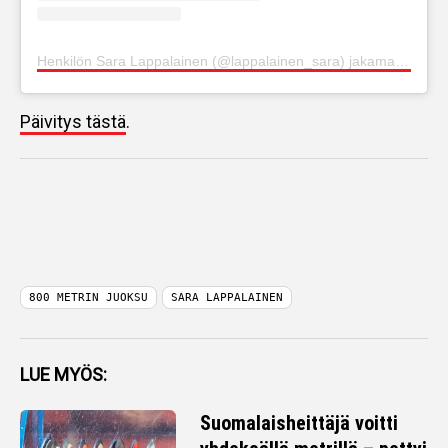
Henkilön Sara Lappalainen (@lappalainen_sara) jakama julkaisu
Päivitys tästä
.
800 METRIN JUOKSU
SARA LAPPALAINEN
LUE MYÖS:
Suomalaisheittäjä voitti