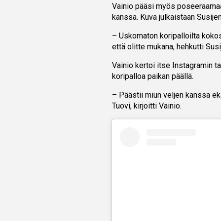
Vainio pääsi myös poseeraama
kanssa. Kuva julkaistaan Susije
– Uskomaton koripalloilta kokosi 
että olitte mukana, hehkutti Sus
Vainio kertoi itse Instagramin 
koripalloa paikan päällä.
– Päästii miun veljen kanssa eka
Tuovi, kirjoitti Vainio.