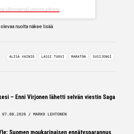
ngi (@susijengi) jakama julkaisu
olevaa nuolta näkee lisää.
ALISA VAINIO
LASSI TUOVI
MARATON
SUSIJENGI
esi – Enni Virjonen lähetti selvän viestin Saga
07.08.2026
MARKO LEHTONEN
 Yle: Suomen moukarinaisen ennätysparannus