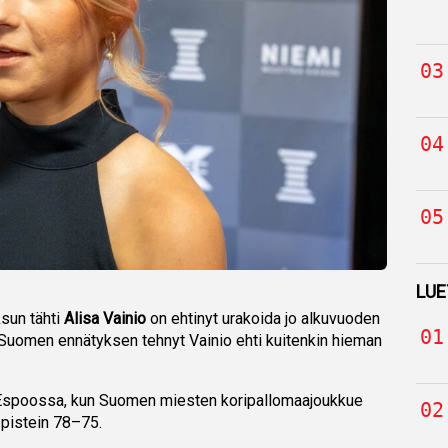
LUE
sun tähti
Alisa Vainio
on ehtinyt urakoida jo alkuvuoden
Suomen ennätyksen tehnyt Vainio ehti kuitenkin hieman
lla Espoossa, kun Suomen miesten koripallomaajoukkue
 pistein 78–75.