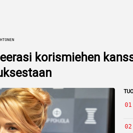
HTONEN
seerasi korismiehen kans
uksestaan
TUO