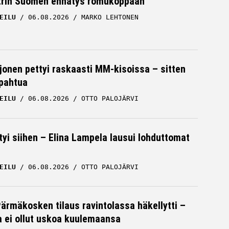
trin Suomen ennätys romukoppaan
EILU
06.08.2026
MARKO LEHTONEN
rjonen pettyi raskaasti MM-kisoissa – sitten
apahtua
EILU
06.08.2026
OTTO PALOJÄRVI
tyi siihen – Elina Lampela lausui lohduttomat
EILU
06.08.2026
OTTO PALOJÄRVI
Pärmäkosken tilaus ravintolassa häkellytti –
ja ei ollut uskoa kuulemaansa