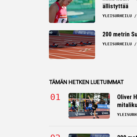
ällistyttää
YLEISURHEILU
200 metrin S
YLEISURHEILU
TÄMÄN HETKEN LUETUIMMAT
Oliver 
mitalik
YLEISURH