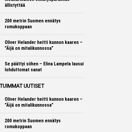
ällistyttää
Yleisurheilu
Otto Palojärvi
200 metrin Suomen ennätys
romukoppaan
Yleisurheilu
Marko Lehtonen
Oliver Helander heitti kunnon kaaren –
”Äijä on mitalikunnossa”
Yleisurheilu
Marko Lehtonen
Se päättyi siihen – Elina Lampela lausui
lohduttomat sanat
Yleisurheilu
Otto Palojärvi
TUIMMAT UUTISET
Oliver Helander heitti kunnon kaaren –
”Äijä on mitalikunnossa”
200 metrin Suomen ennätys
romukoppaan