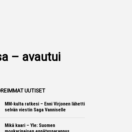
sa – avautui
REIMMAT UUTISET
MM-kulta ratkesi – Enni Virjonen lähetti
selvän viestin Saga Vanniselle
Yleisurheilu
Marko Lehtonen
Mikä kaari – Yle: Suomen
moukarinaisen ennätysparannus