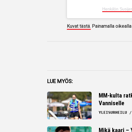
Henkilön Susije
Kuvat tästä.
Painamalla oikealla 
Facebook
LUE MYÖS:
Twitter
MM-kulta ratk
Vanniselle
Whatsapp
YLEISURHEILU
Mikä kaari –