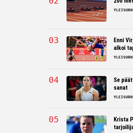
200 me
YLEISURH
Enni Vi
alkoi t
YLEISURH
Se päät
sanat
YLEISURH
Krista 
tarjoili