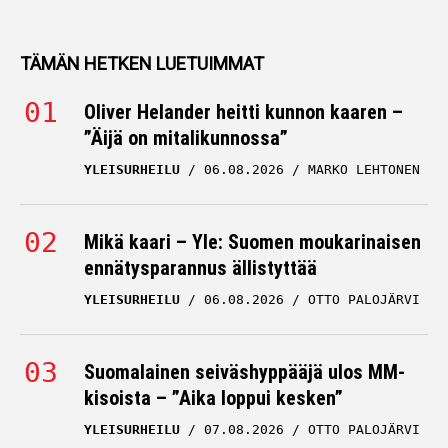
TÄMÄN HETKEN LUETUIMMAT
Oliver Helander heitti kunnon kaaren –
”Äijä on mitalikunnossa”
YLEISURHEILU
06.08.2026
MARKO LEHTONEN
Mikä kaari – Yle: Suomen moukarinaisen
ennätysparannus ällistyttää
YLEISURHEILU
06.08.2026
OTTO PALOJÄRVI
Suomalainen seiväshyppääjä ulos MM-
kisoista – ”Aika loppui kesken”
YLEISURHEILU
07.08.2026
OTTO PALOJÄRVI