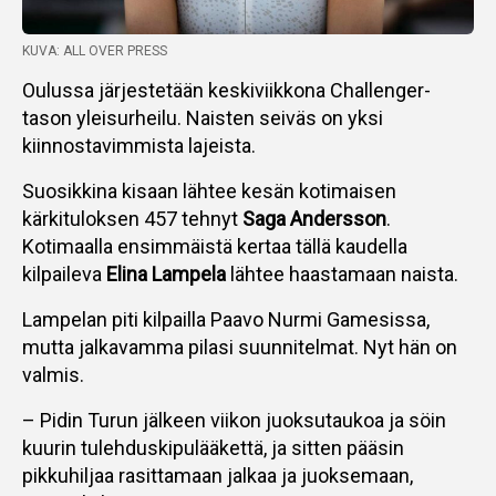
KUVA: ALL OVER PRESS
Oulussa järjestetään keskiviikkona Challenger-
tason yleisurheilu. Naisten seiväs on yksi
kiinnostavimmista lajeista.
Suosikkina kisaan lähtee kesän kotimaisen
kärkituloksen 457 tehnyt
Saga Andersson
.
Kotimaalla ensimmäistä kertaa tällä kaudella
kilpaileva
Elina Lampela
lähtee haastamaan naista.
Lampelan piti kilpailla Paavo Nurmi Gamesissa,
mutta jalkavamma pilasi suunnitelmat. Nyt hän on
valmis.
– Pidin Turun jälkeen viikon juoksutaukoa ja söin
kuurin tulehduskipulääkettä, ja sitten pääsin
pikkuhiljaa rasittamaan jalkaa ja juoksemaan,