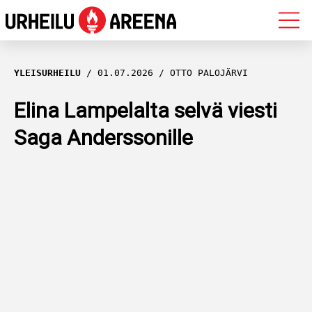
OLYMPIALAISET
YLEISURHEILU
01.07.2026
OTTO PALOJÄRVI
MAASTOHIIHTO
Elina Lampelalta selvä viesti
Saga Anderssonille
AMPUMAHIIHTO
YLEISURHEILU
MUUT LAJIT