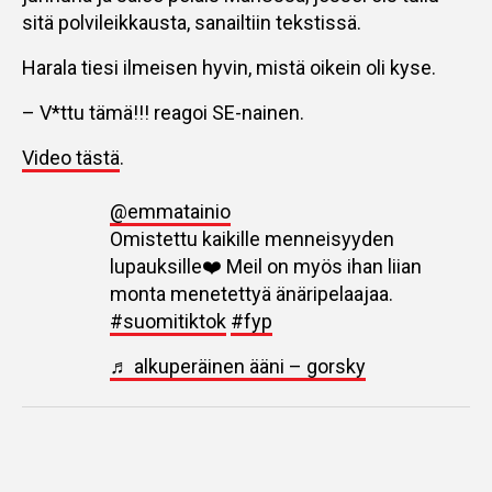
sitä polvileikkausta, sanailtiin tekstissä.
Harala tiesi ilmeisen hyvin, mistä oikein oli kyse.
– V*ttu tämä!!! reagoi SE-nainen.
Video tästä
.
@emmatainio
Omistettu kaikille menneisyyden
lupauksille❤️ Meil on myös ihan liian
monta menetettyä änäripelaajaa.
#suomitiktok
#fyp
♬ alkuperäinen ääni – gorsky