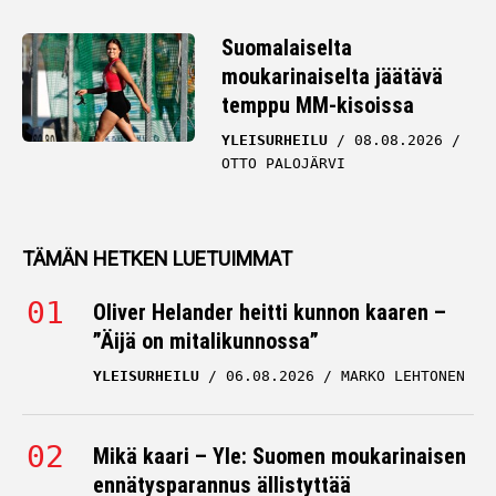
Suomalaiselta
moukarinaiselta jäätävä
temppu MM-kisoissa
YLEISURHEILU
08.08.2026
OTTO PALOJÄRVI
TÄMÄN HETKEN LUETUIMMAT
Oliver Helander heitti kunnon kaaren –
”Äijä on mitalikunnossa”
YLEISURHEILU
06.08.2026
MARKO LEHTONEN
Mikä kaari – Yle: Suomen moukarinaisen
ennätysparannus ällistyttää