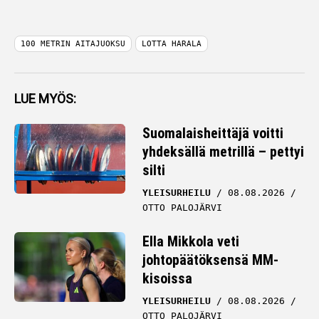
100 METRIN AITAJUOKSU
LOTTA HARALA
LUE MYÖS:
Suomalaisheittäjä voitti
yhdeksällä metrillä – pettyi
silti
YLEISURHEILU
08.08.2026
OTTO PALOJÄRVI
Ella Mikkola veti
johtopäätöksensä MM-
kisoissa
YLEISURHEILU
08.08.2026
OTTO PALOJÄRVI