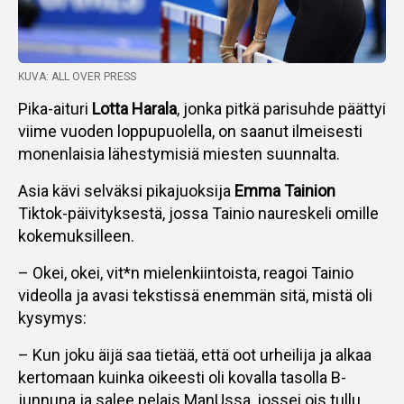
KUVA: ALL OVER PRESS
Pika-aituri
Lotta Harala
, jonka pitkä parisuhde päättyi
viime vuoden loppupuolella, on saanut ilmeisesti
monenlaisia lähestymisiä miesten suunnalta.
Asia kävi selväksi pikajuoksija
Emma Tainion
Tiktok-päivityksestä, jossa Tainio naureskeli omille
kokemuksilleen.
– Okei, okei, vit*n mielenkiintoista, reagoi Tainio
videolla ja avasi tekstissä enemmän sitä, mistä oli
kysymys:
– Kun joku äijä saa tietää, että oot urheilija ja alkaa
kertomaan kuinka oikeesti oli kovalla tasolla B-
junnuna ja salee pelais ManUssa, jossei ois tullu