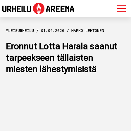
OLYMPIALAISET
YLEISURHEILU
01.04.2026
MARKO LEHTONEN
MAASTOHIIHTO
Eronnut Lotta Harala saanut
tarpeekseen tällaisten
AMPUMAHIIHTO
miesten lähestymisistä
YLEISURHEILU
MUUT LAJIT