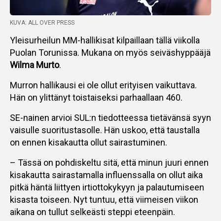
KUVA: ALL OVER PRESS
Yleisurheilun MM-hallikisat kilpaillaan tällä viikolla
Puolan Torunissa. Mukana on myös seiväshyppääjä
Wilma Murto
.
Murron hallikausi ei ole ollut erityisen vaikuttava.
Hän on ylittänyt toistaiseksi parhaallaan 460.
SE-nainen arvioi SUL:n tiedotteessa tietävänsä syyn
vaisulle suoritustasolle. Hän uskoo, että taustalla
on ennen kisakautta ollut sairastuminen.
– Tässä on pohdiskeltu sitä, että minun juuri ennen
kisakautta sairastamalla influenssalla on ollut aika
pitkä häntä liittyen irtiottokykyyn ja palautumiseen
kisasta toiseen. Nyt tuntuu, että viimeisen viikon
aikana on tullut selkeästi steppi eteenpäin.