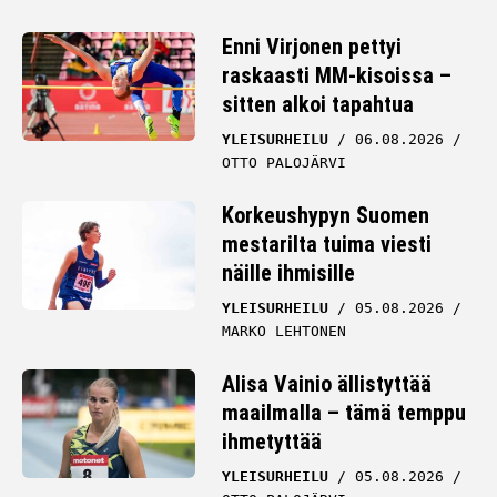
Enni Virjonen pettyi
raskaasti MM-kisoissa –
sitten alkoi tapahtua
YLEISURHEILU
06.08.2026
OTTO PALOJÄRVI
Korkeushypyn Suomen
mestarilta tuima viesti
näille ihmisille
YLEISURHEILU
05.08.2026
MARKO LEHTONEN
Alisa Vainio ällistyttää
maailmalla – tämä temppu
ihmetyttää
YLEISURHEILU
05.08.2026