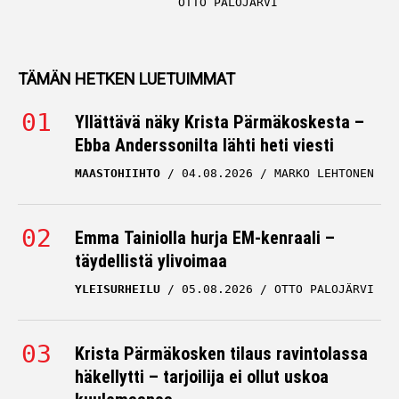
OTTO PALOJÄRVI
TÄMÄN HETKEN LUETUIMMAT
Yllättävä näky Krista Pärmäkoskesta –
Ebba Anderssonilta lähti heti viesti
MAASTOHIIHTO
04.08.2026
MARKO LEHTONEN
Emma Tainiolla hurja EM-kenraali –
täydellistä ylivoimaa
YLEISURHEILU
05.08.2026
OTTO PALOJÄRVI
Krista Pärmäkosken tilaus ravintolassa
häkellytti – tarjoilija ei ollut uskoa