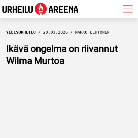
OLYMPIALAISET
YLEISURHEILU
20.03.2026
MARKO LEHTONEN
MAASTOHIIHTO
Ikävä ongelma on riivannut
Wilma Murtoa
AMPUMAHIIHTO
YLEISURHEILU
MUUT LAJIT