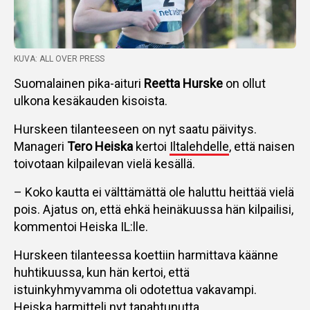
KUVA: ALL OVER PRESS
Suomalainen pika-aituri
Reetta Hurske
on ollut
ulkona kesäkauden kisoista.
Hurskeen tilanteeseen on nyt saatu päivitys.
Manageri
Tero Heiska
kertoi
Iltalehdelle
, että naisen
toivotaan kilpailevan vielä kesällä.
– Koko kautta ei välttämättä ole haluttu heittää vielä
pois. Ajatus on, että ehkä heinäkuussa hän kilpailisi,
kommentoi Heiska IL:lle.
Hurskeen tilanteessa koettiin harmittava käänne
huhtikuussa, kun hän kertoi, että
istuinkyhmyvamma oli odotettua vakavampi.
Heiska harmitteli nyt tapahtunutta.