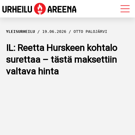
OLYMPIALAISET
YLEISURHEILU
19.06.2026
OTTO PALOJÄRVI
MAASTOHIIHTO
IL: Reetta Hurskeen kohtalo
surettaa – tästä maksettiin
AMPUMAHIIHTO
valtava hinta
YLEISURHEILU
MUUT LAJIT