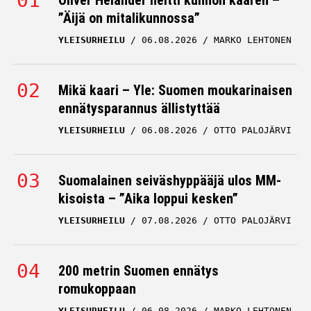
Oliver Helander heitti kunnon kaaren –
”Äijä on mitalikunnossa”
YLEISURHEILU
06.08.2026
MARKO LEHTONEN
Mikä kaari – Yle: Suomen moukarinaisen
ennätysparannus ällistyttää
YLEISURHEILU
06.08.2026
OTTO PALOJÄRVI
Suomalainen seiväshyppääjä ulos MM-
kisoista – ”Aika loppui kesken”
YLEISURHEILU
07.08.2026
OTTO PALOJÄRVI
200 metrin Suomen ennätys
romukoppaan
YLEISURHEILU
06.08.2026
MARKO LEHTONEN