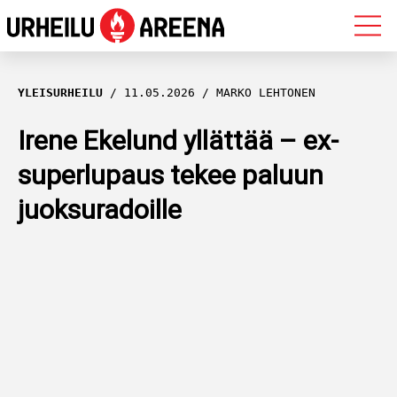
OLYMPIALAISET
YLEISURHEILU
11.05.2026
MARKO LEHTONEN
MAASTOHIIHTO
Irene Ekelund yllättää – ex-
superlupaus tekee paluun
AMPUMAHIIHTO
juoksuradoille
YLEISURHEILU
MUUT LAJIT