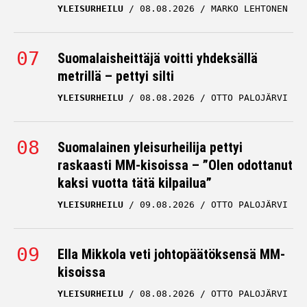
YLEISURHEILU
08.08.2026
MARKO LEHTONEN
Suomalaisheittäjä voitti yhdeksällä
metrillä – pettyi silti
YLEISURHEILU
08.08.2026
OTTO PALOJÄRVI
Suomalainen yleisurheilija pettyi
raskaasti MM-kisoissa – ”Olen odottanut
kaksi vuotta tätä kilpailua”
YLEISURHEILU
09.08.2026
OTTO PALOJÄRVI
Ella Mikkola veti johtopäätöksensä MM-
kisoissa
YLEISURHEILU
08.08.2026
OTTO PALOJÄRVI