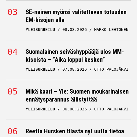
SE-nainen myönsi valitettavan totuuden
EM-kisojen alla
YLEISURHEILU
08.08.2026
MARKO LEHTONEN
Suomalainen seiväshyppääjä ulos MM-
kisoista – ”Aika loppui kesken”
YLEISURHEILU
07.08.2026
OTTO PALOJÄRVI
Mikä kaari – Yle: Suomen moukarinaisen
ennätysparannus ällistyttää
YLEISURHEILU
06.08.2026
OTTO PALOJÄRVI
Reetta Hursken tilasta nyt uutta tietoa