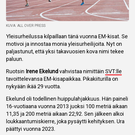
KUVA: ALL OVER PRESS
Yleisurheilussa kilpaillaan tänä vuonna EM-kisat. Se
motivoi ja innostaa monia yleisurheilijoita. Nyt on
paljastunut, että yksi takavuosien kova nimi tekee
paluun.
Ruotsin
Irene Ekelund
vahvistaa nimittäin
SVT:lle
tavoittelevansa EM-kisapaikkaa. Pikakiiturilla on
nykyään ikää 29 vuotta.
Ekelund oli todellinen huippulahjakkuus. Hän paineli
16-vuotiaana vuonna 2013 juoksi 100 metriä aikaan
11,35 ja 200 metriä aikaan 22,92. Sen jälkeen alkoi
loukkaantumiskierre, joka pysäytti kehityksen. Ura
päättyi vuonna 2023.