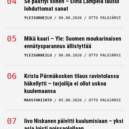
Se päättyi siihen – Elina Lampela lausui
lohduttomat sanat
YLEISURHEILU
06.08.2026
OTTO PALOJÄRVI
Mikä kaari – Yle: Suomen moukarinaisen
ennätysparannus ällistyttää
YLEISURHEILU
06.08.2026
OTTO PALOJÄRVI
Krista Pärmäkosken tilaus ravintolassa
häkellytti – tarjoilija ei ollut uskoa
kuulemaansa
MAASTOHIIHTO
05.08.2026
OTTO PALOJÄRVI
Iivo Niskanen päivitti kuulumisiaan – yksi
asia loisti poissaolollaan