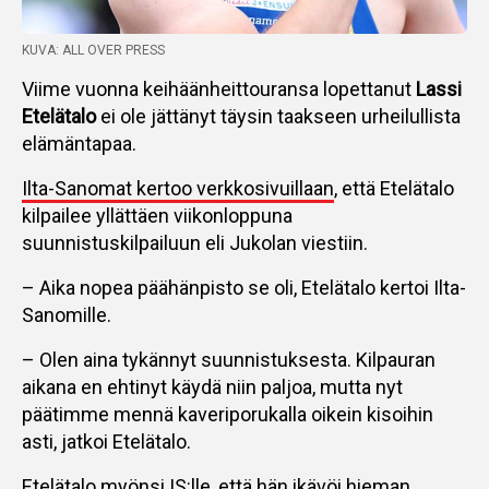
KUVA: ALL OVER PRESS
Viime vuonna keihäänheittouransa lopettanut
Lassi
Etelätalo
ei ole jättänyt täysin taakseen urheilullista
elämäntapaa.
Ilta-Sanomat kertoo verkkosivuillaan
, että Etelätalo
kilpailee yllättäen viikonloppuna
suunnistuskilpailuun eli Jukolan viestiin.
– Aika nopea päähänpisto se oli, Etelätalo kertoi Ilta-
Sanomille.
– Olen aina tykännyt suunnistuksesta. Kilpauran
aikana en ehtinyt käydä niin paljoa, mutta nyt
päätimme mennä kaveriporukalla oikein kisoihin
asti, jatkoi Etelätalo.
Etelätalo myönsi IS:lle, että hän ikävöi hieman