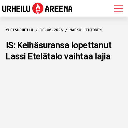
OLYMPIALAISET
YLEISURHEILU
10.06.2026
MARKO LEHTONEN
MAASTOHIIHTO
IS: Keihäsuransa lopettanut
Lassi Etelätalo vaihtaa lajia
AMPUMAHIIHTO
YLEISURHEILU
MUUT LAJIT