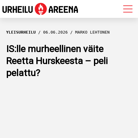
OLYMPIALAISET
YLEISURHEILU
06.06.2026
MARKO LEHTONEN
MAASTOHIIHTO
IS:lle murheellinen väite
Reetta Hurskeesta – peli
AMPUMAHIIHTO
pelattu?
YLEISURHEILU
MUUT LAJIT