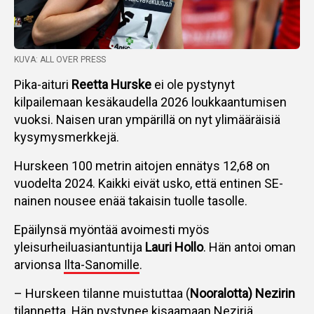
KUVA: ALL OVER PRESS
Pika-aituri
Reetta Hurske
ei ole pystynyt
kilpailemaan kesäkaudella 2026 loukkaantumisen
vuoksi. Naisen uran ympärillä on nyt ylimääräisiä
kysymysmerkkejä.
Hurskeen 100 metrin aitojen ennätys 12,68 on
vuodelta 2024. Kaikki eivät usko, että entinen SE-
nainen nousee enää takaisin tuolle tasolle.
Epäilynsä myöntää avoimesti myös
yleisurheiluasiantuntija
Lauri Hollo
. Hän antoi oman
arvionsa
Ilta-Sanomille
.
– Hurskeen tilanne muistuttaa (
Nooralotta) Nezirin
tilannetta. Hän pystynee kisaamaan Neziriä