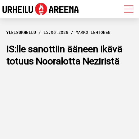
OLYMPIALAISET
YLEISURHEILU
15.06.2026
MARKO LEHTONEN
MAASTOHIIHTO
IS:lle sanottiin ääneen ikävä
totuus Nooralotta Neziristä
AMPUMAHIIHTO
YLEISURHEILU
MUUT LAJIT