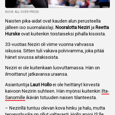
KUVA: ALL OVER PRESS
Naisten pika-aidat ovat kauden alun perusteella
jälleen iso suomalaislaji.
Nooralotta Neziri
ja
Reetta
Hurske
ovat kuitenkin toistaiseksi pihalla kisoista.
33-vuotias Neziri oli viime vuonna vahvassa
iskussa. Sitten tuli vakava polvivamma, joka pitää
hänet sivussa aitakisoista.
Neziri ei ole kuitenkaan luovuttamassa. Hän on
ilmoittanut jatkavansa uraansa.
Asiantuntija
Lauri Hollo
ei ole heittänyt kirvestä
kaivoon Nezirin suhteen. Hän myönsi kuitenkin
Ilta-
Sanomille
ikävän totuuden naisen tilanteesta.
– Nezirillä tuntuu olevan kova hinku ja halu, mutta
terveyshuolia on ollut valtavasti, Hollo arvioi IS:lle.