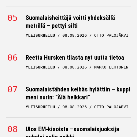
Suomalaisheittäjä voitti yhdeksällä
metrillä – pettyi silti
YLEISURHEILU
08.08.2026
OTTO PALOJÄRVI
Reetta Hursken tilasta nyt uutta tietoa
YLEISURHEILU
08.08.2026
MARKO LEHTONEN
Suomalaistähden keihäs hylättiin – kuppi
meni nurin: ”Älä helkkari”
YLEISURHEILU
08.08.2026
OTTO PALOJÄRVI
Ulos EM-kisoista –suomalaisjuoksija