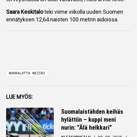
Saara Keskitalo
teki viime viikolla uuden Suomen
ennätyksen 12,64 naisten 100 metrin aidoissa.
NOORALOTTA NEZIRI
LUE MYÖS:
Suomalaistähden keihäs
hylättiin – kuppi meni
nurin: ”Älä helkkari”