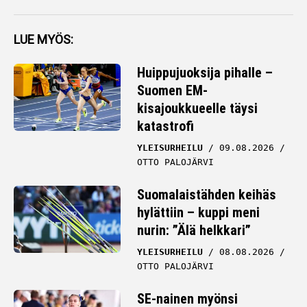
LUE MYÖS:
Huippujuoksija pihalle –
Suomen EM-
kisajoukkueelle täysi
katastrofi
YLEISURHEILU
09.08.2026
OTTO PALOJÄRVI
Suomalaistähden keihäs
hylättiin – kuppi meni
nurin: ”Älä helkkari”
YLEISURHEILU
08.08.2026
OTTO PALOJÄRVI
SE-nainen myönsi