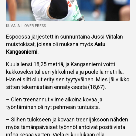
KUVA: ALL OVER PRESS
Espoossa järjestettiin sunnuntaina Jussi Viitalan
muistokisat, joissa oli mukana myös
Aatu
Kangasniemi.
Kuula lensi 18,25 metriä, ja Kangasniemi voitti
kakkoseksi tulleen yli kolmella ja puolella metrillä.
Hän ei silti ollut erityisen tyytyväinen. Mies jäi viikko
sitten tekemästään ennätyksestä (18,67).
– Olen treenannut viime aikoina kovaa ja
työntäminen oli nyt pehmeän tuntuista.
– Siihen tulokseen ja kovaan treenijaksoon nähden
myös tämänpäiväiset työnnöt antoivat positiivista
infoa kesää varten. Vielä ei kuulukaan olla