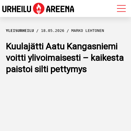
OLYMPIALAISET
YLEISURHEILU
18.05.2026
MARKO LEHTONEN
MAASTOHIIHTO
Kuulajätti Aatu Kangasniemi
voitti ylivoimaisesti – kaikesta
AMPUMAHIIHTO
paistoi silti pettymys
YLEISURHEILU
MUUT LAJIT