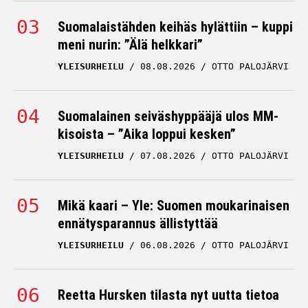
Suomalaistähden keihäs hylättiin – kuppi
meni nurin: ”Älä helkkari”
YLEISURHEILU
08.08.2026
OTTO PALOJÄRVI
Suomalainen seiväshyppääjä ulos MM-
kisoista – ”Aika loppui kesken”
YLEISURHEILU
07.08.2026
OTTO PALOJÄRVI
Mikä kaari – Yle: Suomen moukarinaisen
ennätysparannus ällistyttää
YLEISURHEILU
06.08.2026
OTTO PALOJÄRVI
Reetta Hursken tilasta nyt uutta tietoa