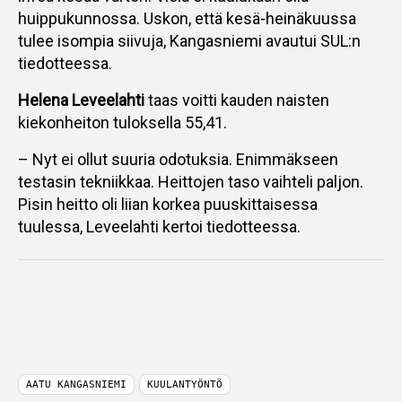
huippukunnossa. Uskon, että kesä-heinäkuussa
tulee isompia siivuja, Kangasniemi avautui SUL:n
tiedotteessa.
Helena Leveelahti
taas voitti kauden naisten
kiekonheiton tuloksella 55,41.
– Nyt ei ollut suuria odotuksia. Enimmäkseen
testasin tekniikkaa. Heittojen taso vaihteli paljon.
Pisin heitto oli liian korkea puuskittaisessa
tuulessa, Leveelahti kertoi tiedotteessa.
AATU KANGASNIEMI
KUULANTYÖNTÖ