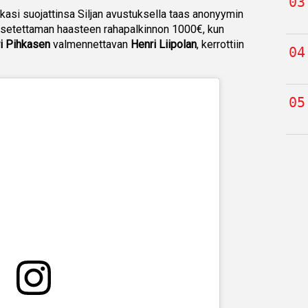
asi suojattinsa Siljan avustuksella taas anonyymin
le asetettaman haasteen rahapalkinnon 1000€, kun
i Pihkasen
valmennettavan
Henri Liipolan
, kerrottiin