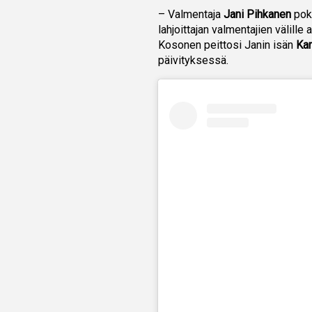
– Valmentaja
Jani Pihkanen
pokk
lahjoittajan valmentajien välil
Kosonen peittosi Janin isän
Kar
päivityksessä.