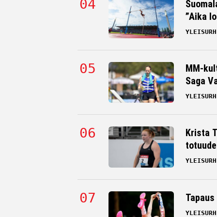
Suomala
”Aika l
YLEISURH
MM-kult
Saga Va
YLEISURH
Krista 
totuude
YLEISURH
Tapaus 
YLEISURH