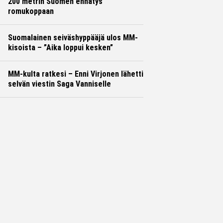
200 metrin Suomen ennätys
romukoppaan
Suomalainen seiväshyppääjä ulos MM-
kisoista – ”Aika loppui kesken”
MM-kulta ratkesi – Enni Virjonen lähetti
selvän viestin Saga Vanniselle