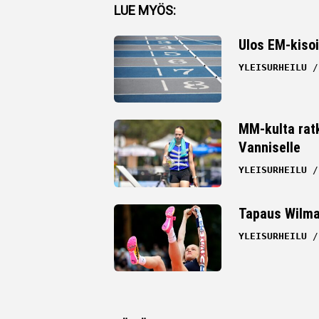
Facebook
LUE MYÖS:
Twitter
Ulos EM-kisoi
Whatsapp
YLEISURHEILU
MM-kulta ratk
Vanniselle
YLEISURHEILU
Tapaus Wilma 
YLEISURHEILU