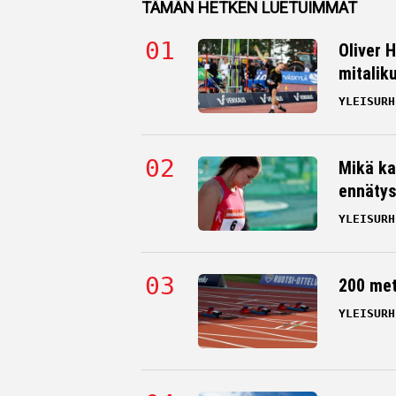
TÄMÄN HETKEN LUETUIMMAT
Oliver 
mitalik
YLEISURH
Mikä ka
ennätys
YLEISURH
200 me
YLEISURH