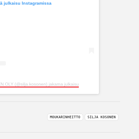
ä julkaisu Instagramissa
 OLY (@silja.kosonen) jakama julkaisu
MOUKARINHEITTO
SILJA KOSONEN