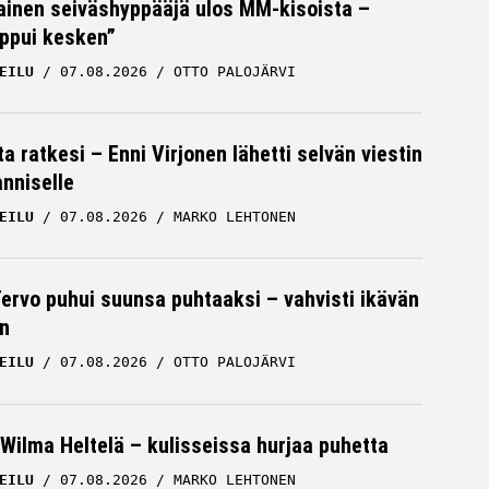
inen seiväshyppääjä ulos MM-kisoista –
oppui kesken”
EILU
07.08.2026
OTTO PALOJÄRVI
a ratkesi – Enni Virjonen lähetti selvän viestin
nniselle
EILU
07.08.2026
MARKO LEHTONEN
Tervo puhui suunsa puhtaaksi – vahvisti ikävän
n
EILU
07.08.2026
OTTO PALOJÄRVI
Wilma Heltelä – kulisseissa hurjaa puhetta
EILU
07.08.2026
MARKO LEHTONEN