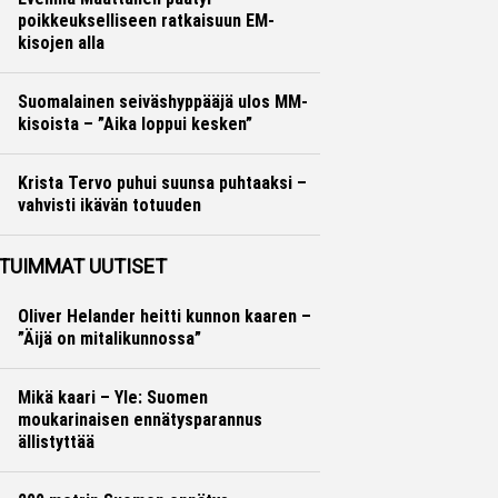
poikkeukselliseen ratkaisuun EM-
kisojen alla
Yleisurheilu
Marko Lehtonen
Suomalainen seiväshyppääjä ulos MM-
kisoista – ”Aika loppui kesken”
Yleisurheilu
Otto Palojärvi
Krista Tervo puhui suunsa puhtaaksi –
vahvisti ikävän totuuden
Yleisurheilu
Otto Palojärvi
TUIMMAT UUTISET
Oliver Helander heitti kunnon kaaren –
”Äijä on mitalikunnossa”
Mikä kaari – Yle: Suomen
moukarinaisen ennätysparannus
ällistyttää