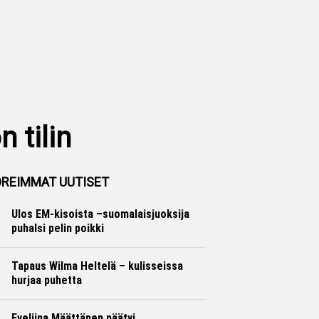
 tilin
REIMMAT UUTISET
Ulos EM-kisoista –suomalaisjuoksija
puhalsi pelin poikki
Yleisurheilu
Marko Lehtonen
Tapaus Wilma Heltelä – kulisseissa
hurjaa puhetta
Yleisurheilu
Marko Lehtonen
Eveliina Määttänen päätyi