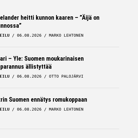
Helander heitti kunnon kaaren – ”Äijä on
unnossa”
EILU
06.08.2026
MARKO LEHTONEN
ari – Yle: Suomen moukarinaisen
parannus ällistyttää
EILU
06.08.2026
OTTO PALOJÄRVI
trin Suomen ennätys romukoppaan
EILU
06.08.2026
MARKO LEHTONEN