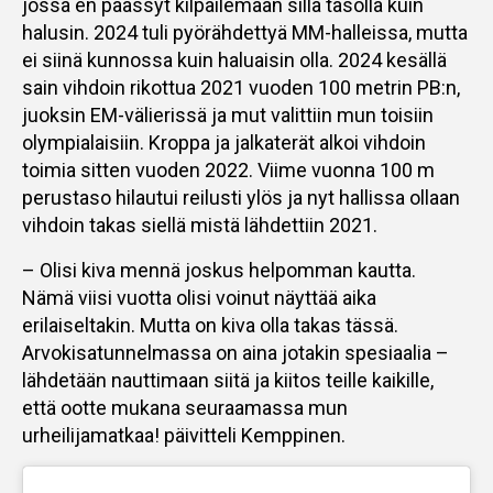
jossa en päässyt kilpailemaan sillä tasolla kuin
halusin. 2024 tuli pyörähdettyä MM-halleissa, mutta
ei siinä kunnossa kuin haluaisin olla. 2024 kesällä
sain vihdoin rikottua 2021 vuoden 100 metrin PB:n,
juoksin EM-välierissä ja mut valittiin mun toisiin
olympialaisiin. Kroppa ja jalkaterät alkoi vihdoin
toimia sitten vuoden 2022. Viime vuonna 100 m
perustaso hilautui reilusti ylös ja nyt hallissa ollaan
vihdoin takas siellä mistä lähdettiin 2021.
– Olisi kiva mennä joskus helpomman kautta.
Nämä viisi vuotta olisi voinut näyttää aika
erilaiseltakin. Mutta on kiva olla takas tässä.
Arvokisatunnelmassa on aina jotakin spesiaalia –
lähdetään nauttimaan siitä ja kiitos teille kaikille,
että ootte mukana seuraamassa mun
urheilijamatkaa! päivitteli Kemppinen.