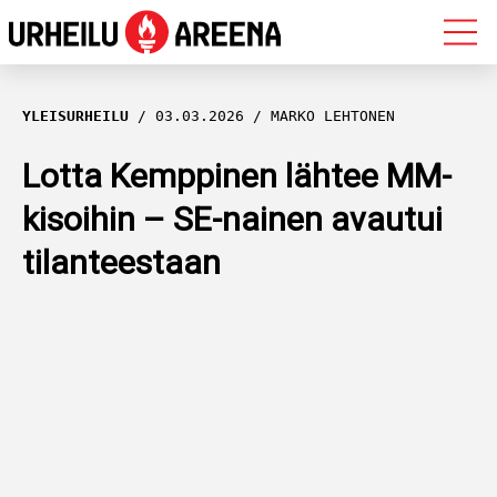
OLYMPIALAISET
YLEISURHEILU
03.03.2026
MARKO LEHTONEN
MAASTOHIIHTO
Lotta Kemppinen lähtee MM-
kisoihin – SE-nainen avautui
AMPUMAHIIHTO
tilanteestaan
YLEISURHEILU
MUUT LAJIT