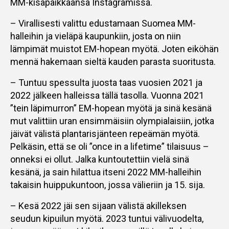
MM-kisapaikkaansa Instagramissa.
– Virallisesti valittu edustamaan Suomea MM-
halleihin ja vieläpä kaupunkiin, josta on niin
lämpimät muistot EM-hopean myötä. Joten eiköhän
mennä hakemaan sieltä kauden parasta suoritusta.
– Tuntuu spessulta juosta taas vuosien 2021 ja
2022 jälkeen halleissa tällä tasolla. Vuonna 2021
”tein läpimurron” EM-hopean myötä ja sinä kesänä
mut valittiin uran ensimmäisiin olympialaisiin, jotka
jäivät välistä plantarisjänteen repeämän myötä.
Pelkäsin, että se oli ”once in a lifetime” tilaisuus –
onneksi ei ollut. Jalka kuntoutettiin vielä sinä
kesänä, ja sain hilattua itseni 2022 MM-halleihin
takaisin huippukuntoon, jossa välieriin ja 15. sija.
– Kesä 2022 jäi sen sijaan välistä akilleksen
seudun kipuilun myötä. 2023 tuntui välivuodelta,