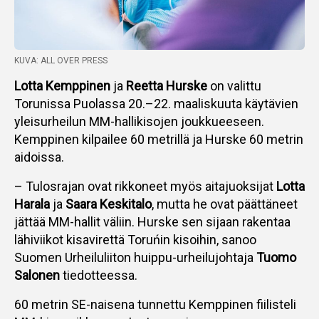
KUVA: ALL OVER PRESS
Lotta Kemppinen
ja
Reetta Hurske
on valittu
Torunissa Puolassa 20.–22. maaliskuuta käytävien
yleisurheilun MM-hallikisojen joukkueeseen.
Kemppinen kilpailee 60 metrillä ja Hurske 60 metrin
aidoissa.
– Tulosrajan ovat rikkoneet myös aitajuoksijat
Lotta
Harala
ja
Saara Keskitalo
, mutta he ovat päättäneet
jättää MM-hallit väliin. Hurske sen sijaan rakentaa
lähiviikot kisavirettä Toruńin kisoihin, sanoo
Suomen Urheiluliiton huippu-urheilujohtaja
Tuomo
Salonen
tiedotteessa.
60 metrin SE-naisena tunnettu Kemppinen fiilisteli