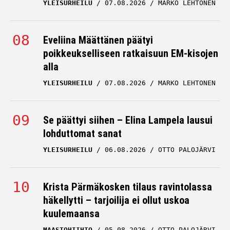
Eveliina Määttänen päätyi
poikkeukselliseen ratkaisuun EM-kisojen
alla
YLEISURHEILU
07.08.2026
MARKO LEHTONEN
Se päättyi siihen – Elina Lampela lausui
lohduttomat sanat
YLEISURHEILU
06.08.2026
OTTO PALOJÄRVI
Krista Pärmäkosken tilaus ravintolassa
häkellytti – tarjoilija ei ollut uskoa
kuulemaansa
MAASTOHIIHTO
05.08.2026
OTTO PALOJÄRVI