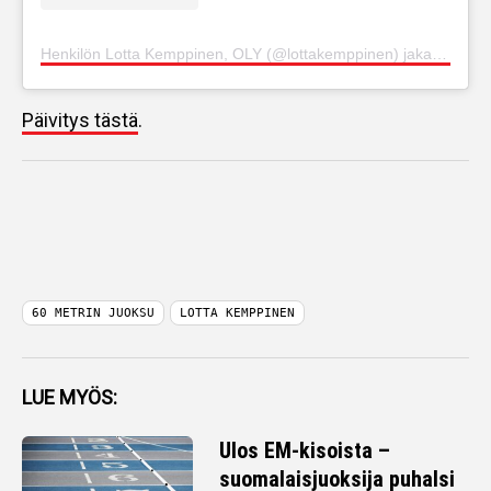
Henkilön Lotta Kemppinen, OLY (@lottakemppinen) jakama julkaisu
Päivitys tästä
.
60 METRIN JUOKSU
LOTTA KEMPPINEN
LUE MYÖS:
Ulos EM-kisoista –
suomalaisjuoksija puhalsi