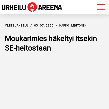
OLYMPIALAISET
YLEISURHEILU
05.07.2026
MARKO LEHTONEN
MAASTOHIIHTO
Moukarimies häkeltyi itsekin
SE-heitostaan
AMPUMAHIIHTO
YLEISURHEILU
MUUT LAJIT