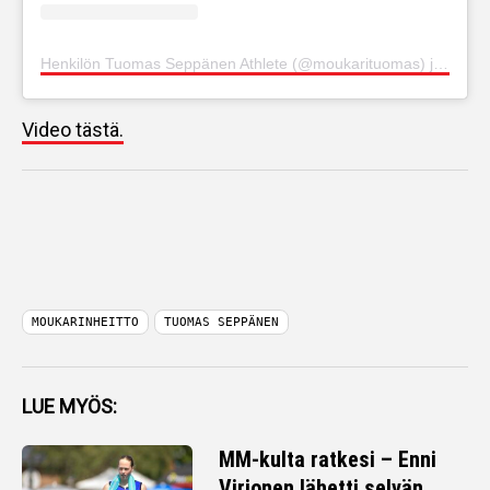
Henkilön Tuomas Seppänen Athlete (@moukarituomas) jakama julkaisu
Video tästä.
MOUKARINHEITTO
TUOMAS SEPPÄNEN
LUE MYÖS:
MM-kulta ratkesi – Enni
Virjonen lähetti selvän