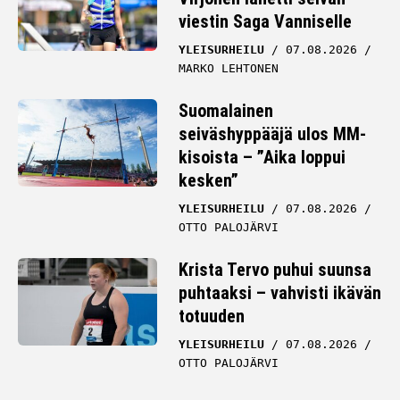
viestin Saga Vanniselle
YLEISURHEILU
07.08.2026
MARKO LEHTONEN
Suomalainen
seiväshyppääjä ulos MM-
kisoista – ”Aika loppui
kesken”
YLEISURHEILU
07.08.2026
OTTO PALOJÄRVI
Krista Tervo puhui suunsa
puhtaaksi – vahvisti ikävän
totuuden
YLEISURHEILU
07.08.2026
OTTO PALOJÄRVI