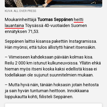
KUVA: ALL OVER PRESS
Moukarinheittäjä
Tuomas Seppänen
heitti
lauantaina
Töysässä 40-vuotiaiden Suomen
ennätyksen 71,53.
Seppänen laittoi kisansa pakettiin Instagramissa.
Hän myönsi, että tulos ällistytti hänet itsensäkin.
– Viimeiseen kahdeksaan päivään kolmas kisa.
Reilu 2 000 km istunut kulkuneuvoissa. Yllätin ehkä
hieman myös itseni koska kaksi edellistä kisaa ei
todellakaan ole sujunut suunnitelmien mukaan.
– Mutta hyvä näin, tänään hoksasin jotain heitosta
ja sain hyvän tuntuman heittoon. Innokkaana
loppukautta kohti, fiilisteli Seppänen.