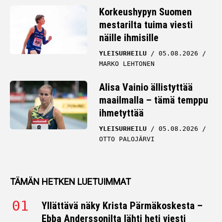
Korkeushypyn Suomen
mestarilta tuima viesti
näille ihmisille
YLEISURHEILU
05.08.2026
MARKO LEHTONEN
Alisa Vainio ällistyttää
maailmalla – tämä temppu
ihmetyttää
YLEISURHEILU
05.08.2026
OTTO PALOJÄRVI
TÄMÄN HETKEN LUETUIMMAT
Yllättävä näky Krista Pärmäkoskesta –
Ebba Anderssonilta lähti heti viesti