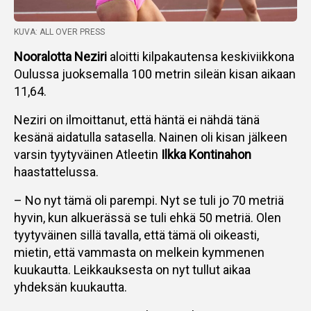
KUVA: ALL OVER PRESS
Nooralotta Neziri
aloitti kilpakautensa keskiviikkona
Oulussa juoksemalla 100 metrin sileän kisan aikaan
11,64.
Neziri on ilmoittanut, että häntä ei nähdä tänä
kesänä aidatulla satasella. Nainen oli kisan jälkeen
varsin tyytyväinen Atleetin
Ilkka Kontinahon
haastattelussa.
– No nyt tämä oli parempi. Nyt se tuli jo 70 metriä
hyvin, kun alkuerässä se tuli ehkä 50 metriä. Olen
tyytyväinen sillä tavalla, että tämä oli oikeasti,
mietin, että vammasta on melkein kymmenen
kuukautta. Leikkauksesta on nyt tullut aikaa
yhdeksän kuukautta.