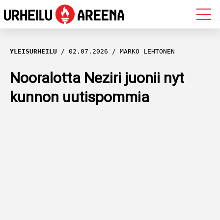
OLYMPIALAISET
YLEISURHEILU
02.07.2026
MARKO LEHTONEN
MAASTOHIIHTO
Nooralotta Neziri juonii nyt
kunnon uutispommia
AMPUMAHIIHTO
YLEISURHEILU
MUUT LAJIT