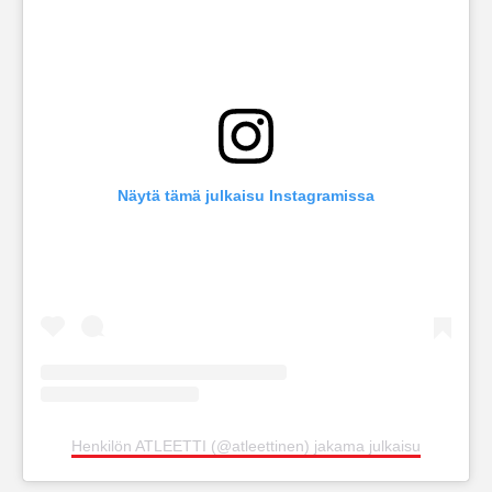
Näytä tämä julkaisu Instagramissa
Henkilön ATLEETTI (@atleettinen) jakama julkaisu