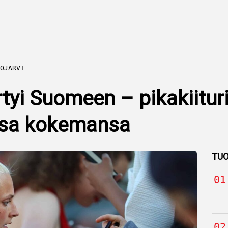
OJÄRVI
rtyi Suomeen – pikakiitur
ssa kokemansa
TUO