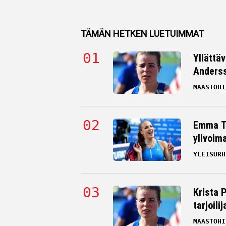
TÄMÄN HETKEN LUETUIMMAT
Yllättä
Andersso
MAASTOHI
Emma Ta
ylivoim
YLEISURH
Krista 
tarjoili
MAASTOHI