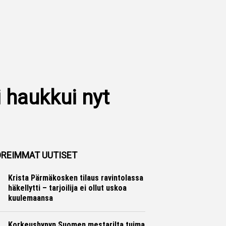
i haukkui nyt
REIMMAT UUTISET
Krista Pärmäkosken tilaus ravintolassa
häkellytti – tarjoilija ei ollut uskoa
kuulemaansa
Maastohiihto
Otto Palojärvi
Korkeushypyn Suomen mestarilta tuima