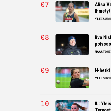
Alisa V
ihmetyt
YLEISURH
Iivo Nis
poissao
MAASTOHI
H-hetki
YLEISURH
IL: Ylei
Tervost