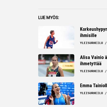
Facebook
LUE MYÖS:
Twitter
Korkeushypyn 
ihmisille
Whatsapp
YLEISURHEILU
Alisa Vainio 
ihmetyttää
YLEISURHEILU
Emma Tainioll
YLEISURHEILU