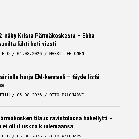
vä näky Krista Pärmäkoskesta – Ebba
nilta lähti heti viesti
IHTO
04.08.2026
MARKO LEHTONEN
iniolla hurja EM-kenraali – täydellistä
aa
EILU
05.08.2026
OTTO PALOJÄRVI
Pärmäkosken tilaus ravintolassa häkellytti –
ja ei ollut uskoa kuulemaansa
IHTO
05.08.2026
OTTO PALOJÄRVI