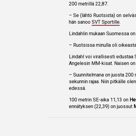
200 metrillä 22,87.
– Se (lähtö Ruotsista) on selväst
hän sanoo
SVT Sportille
.
Lindahlin mukaan Suomessa on 
– Ruotsissa minulla oli oikeasta
Lindahl voi virallisesti edusta
Angelesin MM-kisat. Naisen on
– Suunnitelmana on juosta 200 me
sekunnin rajaa. Niin pitkälle ole
edessä.
100 metrin SE-aika 11,13 on
He
ennätyksen (22,39) on juossut