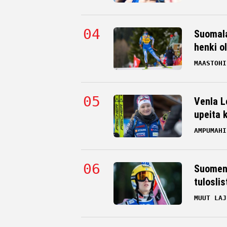
Suomala
henki o
MAASTOHI
Venla L
upeita 
AMPUMAHI
Suomen 
tulosli
MUUT LAJ