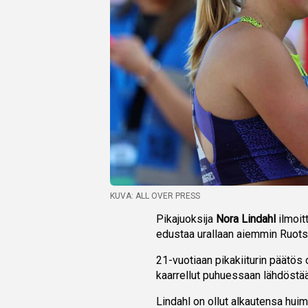
KUVA: ALL OVER PRESS
Pikajuoksija
Nora Lindahl
ilmoit
edustaa urallaan aiemmin Ruots
21-vuotiaan pikakiiturin päätös o
kaarrellut puhuessaan lähdöstää
Lindahl on ollut alkautensa hui