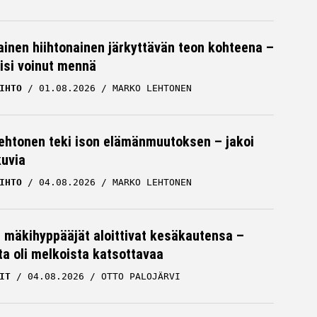
inen hiihtonainen järkyttävän teon kohteena –
lisi voinut mennä
IHTO
01.08.2026
MARKO LEHTONEN
ehtonen teki ison elämänmuutoksen – jakoi
kuvia
IHTO
04.08.2026
MARKO LEHTONEN
mäkihyppääjät aloittivat kesäkautensa –
sta oli melkoista katsottavaa
IT
04.08.2026
OTTO PALOJÄRVI