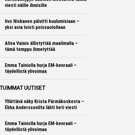
viesti näille ihmisille
Yleisurheilu
Marko Lehtonen
Iivo Niskanen päivitti kuulumisiaan –
yksi asia loisti poissaolollaan
Maastohiihto
Marko Lehtonen
Alisa Vainio ällistyttää maailmalla –
tämä temppu ihmetyttää
Yleisurheilu
Otto Palojärvi
Emma Tainiolla hurja EM-kenraali –
täydellistä ylivoimaa
Yleisurheilu
Otto Palojärvi
TUIMMAT UUTISET
Yllättävä näky Krista Pärmäkoskesta –
Ebba Anderssonilta lähti heti viesti
Emma Tainiolla hurja EM-kenraali –
täydellistä ylivoimaa