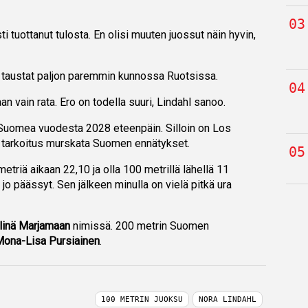
i tuottanut tulosta. En olisi muuten juossut näin hyvin,
taustat paljon paremmin kunnossa Ruotsissa.
an vain rata. Ero on todella suuri, Lindahl sanoo.
a Suomea vuodesta 2028 eteenpäin. Silloin on Los
 tarkoitus murskata Suomen ennätykset.
triä aikaan 22,10 ja olla 100 metrillä lähellä 11
n jo päässyt. Sen jälkeen minulla on vielä pitkä ura
linä Marjamaan
nimissä. 200 metrin Suomen
Mona-Lisa Pursiainen
.
100 METRIN JUOKSU
NORA LINDAHL