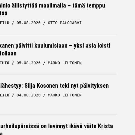
ainio ällistyttää maailmalla – tämä temppu
tää
EILU
05.08.2026
OTTO PALOJÄRVI
kanen päivitti kuulumisiaan – yksi asia loisti
lollaan
IHTO
05.08.2026
MARKO LEHTONEN
 lähestyy: Silja Kosonen teki nyt päivityksen
EILU
04.08.2026
MARKO LEHTONEN
surheilupiireissä on levinnyt ikävä väite Krista
a