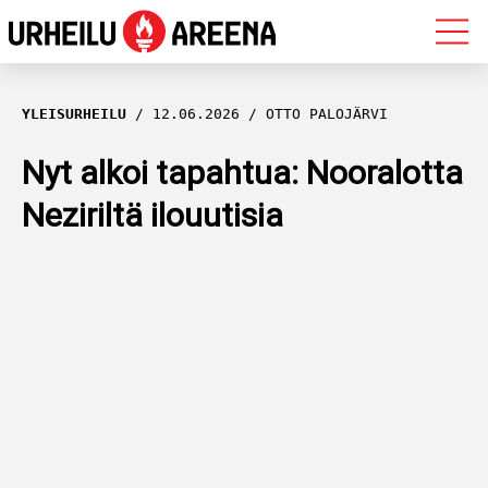
OLYMPIALAISET
YLEISURHEILU
12.06.2026
OTTO PALOJÄRVI
MAASTOHIIHTO
Nyt alkoi tapahtua: Nooralotta
Neziriltä ilouutisia
AMPUMAHIIHTO
YLEISURHEILU
MUUT LAJIT