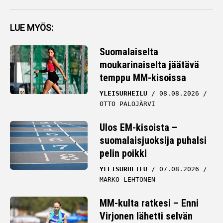
LUE MYÖS:
Suomalaiselta
moukarinaiselta jäätävä
temppu MM-kisoissa
YLEISURHEILU
08.08.2026
OTTO PALOJÄRVI
Ulos EM-kisoista –
suomalaisjuoksija puhalsi
pelin poikki
YLEISURHEILU
07.08.2026
MARKO LEHTONEN
MM-kulta ratkesi – Enni
Virjonen lähetti selvän