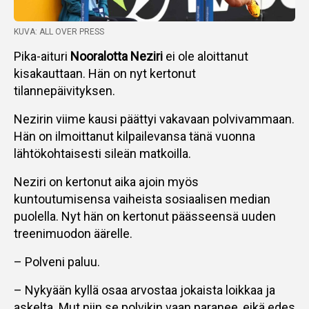
KUVA: ALL OVER PRESS
Pika-aituri
Nooralotta Neziri
ei ole aloittanut
kisakauttaan. Hän on nyt kertonut
tilannepäivityksen.
Nezirin viime kausi päättyi vakavaan polvivammaan.
Hän on ilmoittanut kilpailevansa tänä vuonna
lähtökohtaisesti sileän matkoilla.
Neziri on kertonut aika ajoin myös
kuntoutumisensa vaiheista sosiaalisen median
puolella. Nyt hän on kertonut päässeensä uuden
treenimuodon äärelle.
– Polveni paluu.
– Nykyään kyllä osaa arvostaa jokaista loikkaa ja
askelta. Mut niin se polvikin vaan paranee, eikä edes