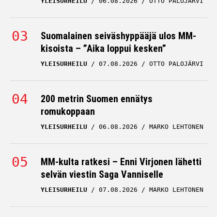
YLEISURHEILU
06.08.2026
OTTO PALOJÄRVI
Suomalainen seiväshyppääjä ulos MM-
kisoista – ”Aika loppui kesken”
YLEISURHEILU
07.08.2026
OTTO PALOJÄRVI
200 metrin Suomen ennätys
romukoppaan
YLEISURHEILU
06.08.2026
MARKO LEHTONEN
MM-kulta ratkesi – Enni Virjonen lähetti
selvän viestin Saga Vanniselle
YLEISURHEILU
07.08.2026
MARKO LEHTONEN