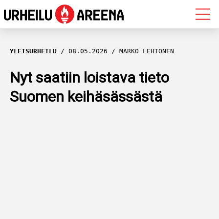
OLYMPIALAISET
YLEISURHEILU
08.05.2026
MARKO LEHTONEN
MAASTOHIIHTO
Nyt saatiin loistava tieto
Suomen keihäsässästä
AMPUMAHIIHTO
YLEISURHEILU
MUUT LAJIT