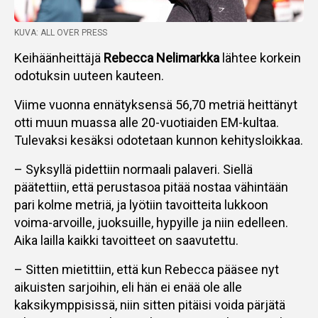
KUVA: ALL OVER PRESS
Keihäänheittäjä
Rebecca Nelimarkka
lähtee korkein
odotuksin uuteen kauteen.
Viime vuonna ennätyksensä 56,70 metriä heittänyt
otti muun muassa alle 20-vuotiaiden EM-kultaa.
Tulevaksi kesäksi odotetaan kunnon kehitysloikkaa.
– Syksyllä pidettiin normaali palaveri. Siellä
päätettiin, että perustasoa pitää nostaa vähintään
pari kolme metriä, ja lyötiin tavoitteita lukkoon
voima-arvoille, juoksuille, hypyille ja niin edelleen.
Aika lailla kaikki tavoitteet on saavutettu.
– Sitten mietittiin, että kun Rebecca pääsee nyt
aikuisten sarjoihin, eli hän ei enää ole alle
kaksikymppisissä, niin sitten pitäisi voida pärjätä