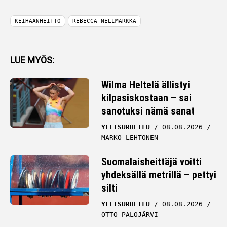
KEIHÄÄNHEITTO
REBECCA NELIMARKKA
LUE MYÖS:
Wilma Heltelä ällistyi
kilpasiskostaan – sai
sanotuksi nämä sanat
YLEISURHEILU
08.08.2026
MARKO LEHTONEN
Suomalaisheittäjä voitti
yhdeksällä metrillä – pettyi
silti
YLEISURHEILU
08.08.2026
OTTO PALOJÄRVI