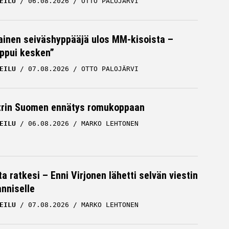
EILU
06.08.2026
OTTO PALOJÄRVI
inen seiväshyppääjä ulos MM-kisoista –
oppui kesken”
EILU
07.08.2026
OTTO PALOJÄRVI
trin Suomen ennätys romukoppaan
EILU
06.08.2026
MARKO LEHTONEN
a ratkesi – Enni Virjonen lähetti selvän viestin
nniselle
EILU
07.08.2026
MARKO LEHTONEN