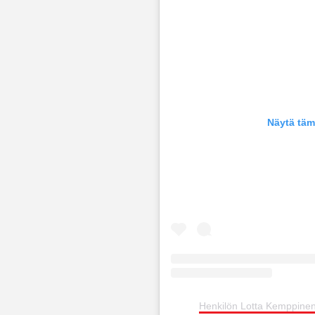
Näytä täm
Henkilön Lotta Kemppinen