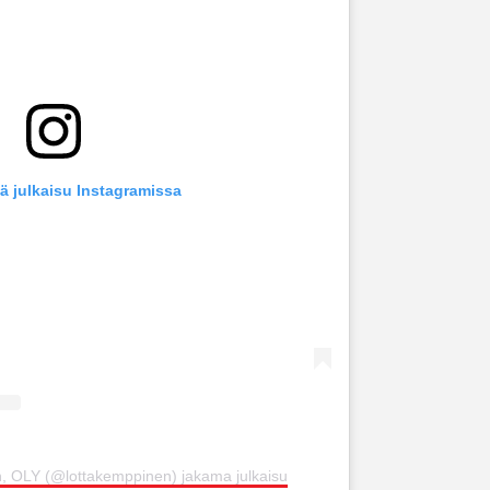
ä julkaisu Instagramissa
, OLY (@lottakemppinen) jakama julkaisu