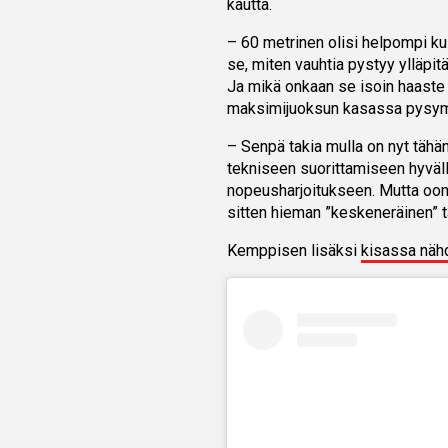
kautta.
– 60 metrinen olisi helpompi ku
se, miten vauhtia pystyy ylläpi
Ja mikä onkaan se isoin haaste 
maksimijuoksun kasassa pysym
– Senpä takia mulla on nyt tähän
tekniseen suorittamiseen hyväll
nopeusharjoitukseen. Mutta oon 
sitten hieman ”keskeneräinen” t
Kemppisen lisäksi
kisassa näh