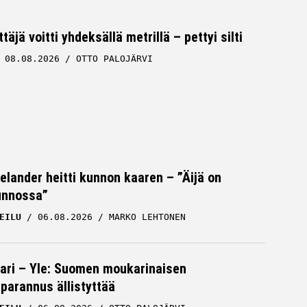
äjä voitti yhdeksällä metrillä – pettyi silti
08.08.2026
OTTO PALOJÄRVI
Helander heitti kunnon kaaren – ”Äijä on
unnossa”
EILU
06.08.2026
MARKO LEHTONEN
ari – Yle: Suomen moukarinaisen
parannus ällistyttää