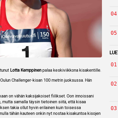
LUE
ntunut
Lotta Kemppinen
palaa keskiviikkona kisakentille.
Oulun Challenger-kisan 100 metrin juoksussa. Hän
kaan on vähän kaksijakoiset fiilikset. Oon innoissani
e, mutta samalla täysin tietoinen siitä, että kisaa
ksen takia ollut hyvin erilainen kuin toisessa
mulla tähän kauteen onkin nyt nostaa kisakuntoa kisojen