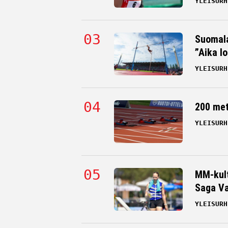
YLEISURH
Suomala
”Aika l
YLEISURH
200 me
YLEISURH
MM-kult
Saga Va
YLEISURH