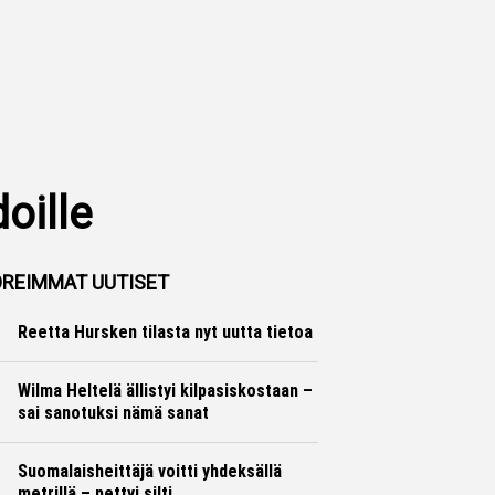
oille
REIMMAT UUTISET
Reetta Hursken tilasta nyt uutta tietoa
Yleisurheilu
Marko Lehtonen
Wilma Heltelä ällistyi kilpasiskostaan –
sai sanotuksi nämä sanat
Yleisurheilu
Marko Lehtonen
Suomalaisheittäjä voitti yhdeksällä
metrillä – pettyi silti