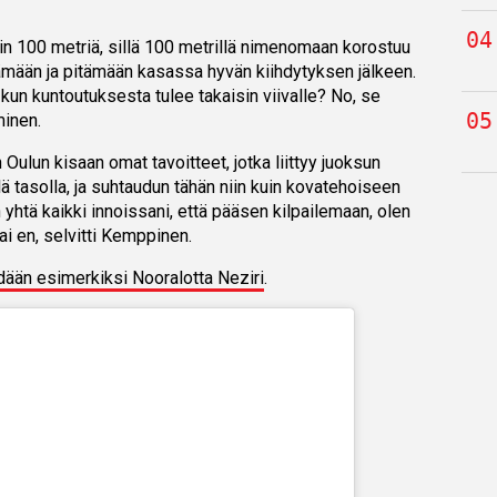
in 100 metriä, sillä 100 metrillä nimenomaan korostuu
tämään ja pitämään kasassa hyvän kiihdytyksen jälkeen.
kun kuntoutuksesta tulee takaisin viivalle? No, se
inen.
 Oulun kisaan omat tavoitteet, jotka liittyy juoksun
ä tasolla, ja suhtaudun tähän niin kuin kovatehoiseen
yhtä kaikki innoissani, että pääsen kilpailemaan, olen
ai en, selvitti Kemppinen.
dään esimerkiksi Nooralotta Neziri
.