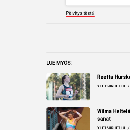
Päivitys tästä.
Facebook
LUE MYÖS:
Twitter
Reetta Hurske
Whatsapp
YLEISURHEILU
Wilma Heltelä
sanat
YLEISURHEILU