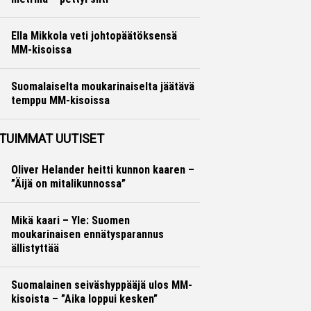
Yleisurheilu
Otto Palojärvi
Ella Mikkola veti johtopäätöksensä
MM-kisoissa
Yleisurheilu
Otto Palojärvi
Suomalaiselta moukarinaiselta jäätävä
temppu MM-kisoissa
Yleisurheilu
Otto Palojärvi
TUIMMAT UUTISET
Oliver Helander heitti kunnon kaaren –
”Äijä on mitalikunnossa”
Mikä kaari – Yle: Suomen
moukarinaisen ennätysparannus
ällistyttää
Suomalainen seiväshyppääjä ulos MM-
kisoista – ”Aika loppui kesken”