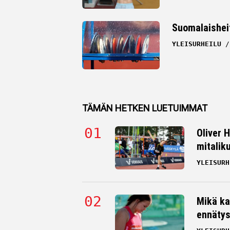
Suomalaisheitt
YLEISURHEILU
TÄMÄN HETKEN LUETUIMMAT
Oliver 
mitalik
YLEISURH
Mikä ka
ennätys