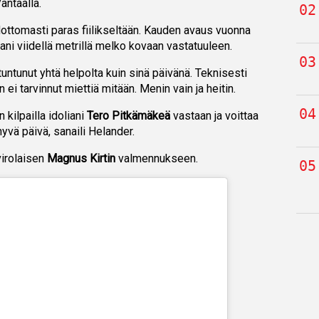
antaalla.
hdottomasti paras fiilikseltään. Kauden avaus vuonna
ni viidellä metrillä melko kovaan vastatuuleen.
untunut yhtä helpolta kuin sinä päivänä. Teknisesti
 ei tarvinnut miettiä mitään. Menin vain ja heitin.
n kilpailla idoliani
Tero Pitkämäkeä
vastaan ja voittaa
hyvä päivä, sanaili Helander.
virolaisen
Magnus Kirtin
valmennukseen.