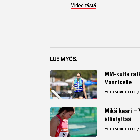
Video tästä
.
Facebook
LUE MYÖS:
Twitter
MM-kulta ratk
Vanniselle
Whatsapp
YLEISURHEILU
Mikä kaari –
ällistyttää
YLEISURHEILU