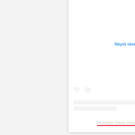
Näytä täm
Henkilön Oliver Hel