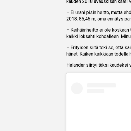
kauden 2018 avauskisan kaari V
– Ei urani pisin heitto, mutta e
2018: 85,46 m, oma ennätys para
– Keihäänheitto ei ole koskaan t
kaikki loksahti kohdalleen. Minun
– Erityisen siitä teki se, että sai
hänet. Kaiken kaikkiaan todella 
Helander siirtyi täksi kaudeksi 