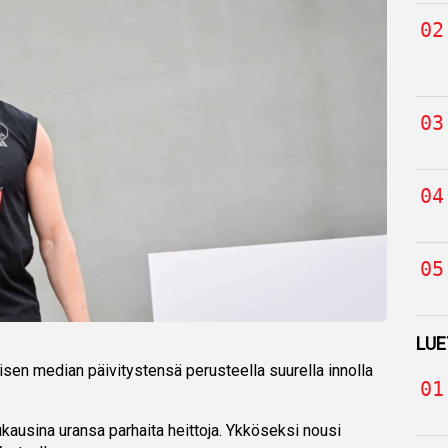
LUE
isen median päivitystensä perusteella suurella innolla
uukausina uransa parhaita heittoja. Ykköseksi nousi