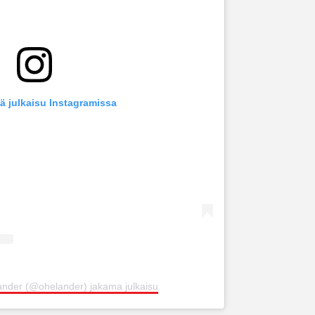
ä julkaisu Instagramissa
ander (@ohelander) jakama julkaisu