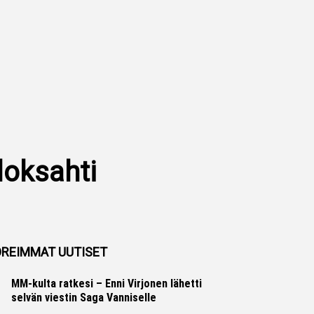
loksahti
REIMMAT UUTISET
MM-kulta ratkesi – Enni Virjonen lähetti
selvän viestin Saga Vanniselle
Yleisurheilu
Marko Lehtonen