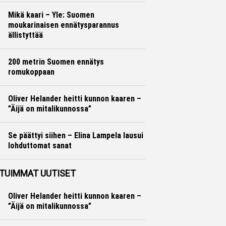
Mikä kaari – Yle: Suomen
moukarinaisen ennätysparannus
ällistyttää
Yleisurheilu
Otto Palojärvi
200 metrin Suomen ennätys
romukoppaan
Yleisurheilu
Marko Lehtonen
Oliver Helander heitti kunnon kaaren –
”Äijä on mitalikunnossa”
Yleisurheilu
Marko Lehtonen
Se päättyi siihen – Elina Lampela lausui
lohduttomat sanat
Yleisurheilu
Otto Palojärvi
TUIMMAT UUTISET
Oliver Helander heitti kunnon kaaren –
”Äijä on mitalikunnossa”