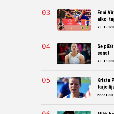
Enni Vi
alkoi t
YLEISURH
Se päät
sanat
YLEISURH
Krista 
tarjoili
MAASTOHI