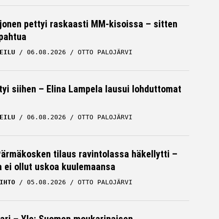
rjonen pettyi raskaasti MM-kisoissa – sitten
apahtua
EILU
06.08.2026
OTTO PALOJÄRVI
tyi siihen – Elina Lampela lausui lohduttomat
EILU
06.08.2026
OTTO PALOJÄRVI
Pärmäkosken tilaus ravintolassa häkellytti –
ja ei ollut uskoa kuulemaansa
IHTO
05.08.2026
OTTO PALOJÄRVI