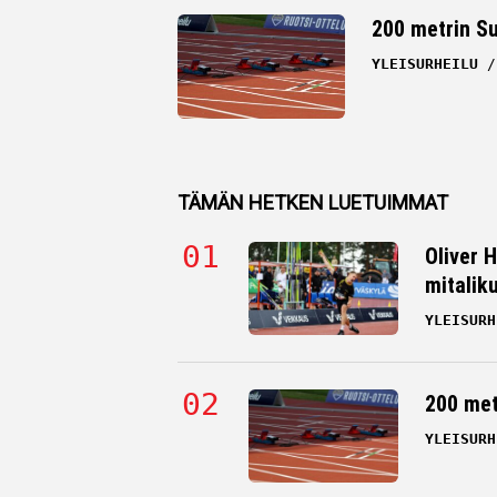
200 metrin S
YLEISURHEILU
TÄMÄN HETKEN LUETUIMMAT
Oliver 
mitalik
YLEISURH
200 me
YLEISURH