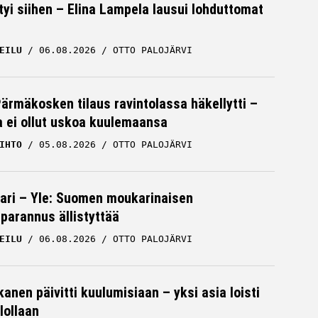
tyi siihen – Elina Lampela lausui lohduttomat
EILU
06.08.2026
OTTO PALOJÄRVI
Pärmäkosken tilaus ravintolassa häkellytti –
ja ei ollut uskoa kuulemaansa
IHTO
05.08.2026
OTTO PALOJÄRVI
ari – Yle: Suomen moukarinaisen
parannus ällistyttää
EILU
06.08.2026
OTTO PALOJÄRVI
kanen päivitti kuulumisiaan – yksi asia loisti
lollaan