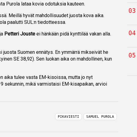
ta Purola lataa kovia odotuksia kauteen.
ssä. Meillä hyvät mahdollisuudet juosta kova aika.
la paalutti SUL:n tiedotteessa.
ja
Petteri Jouste
ei hänkään pidä kynttilää vakan alla.
si juosta Suomen ennätys. En ymmärrä mikseivät he
ykyinen SE 38,92). Sen luokan aika on mahdollinen, kun
nen aika tulee vasta EM-kisoissa, mutta jo nyt
39 sekunnin, mikä varmistaisi EM-kisapaikan, arvioi
PIKAVIESTI
SAMUEL PUROLA