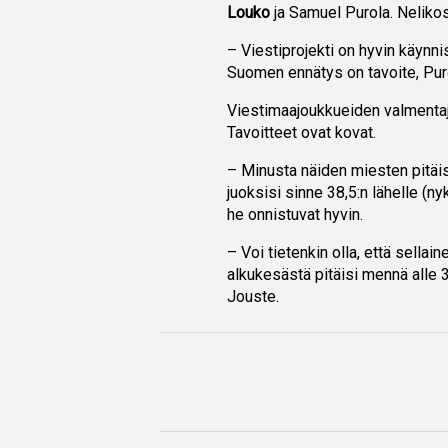
Louko
ja Samuel Purola. Nelikos
– Viestiprojekti on hyvin käynni
Suomen ennätys on tavoite, Puro
Viestimaajoukkueiden valmenta
Tavoitteet ovat kovat.
– Minusta näiden miesten pitäi
juoksisi sinne 38,5:n lähelle (n
he onnistuvat hyvin.
– Voi tietenkin olla, että sellai
alkukesästä pitäisi mennä alle 
Jouste.