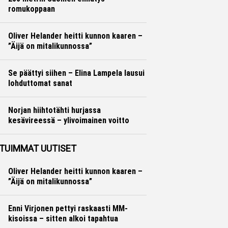
romukoppaan
Yleisurheilu
Marko Lehtonen
Oliver Helander heitti kunnon kaaren –
”Äijä on mitalikunnossa”
Yleisurheilu
Marko Lehtonen
Se päättyi siihen – Elina Lampela lausui
lohduttomat sanat
Yleisurheilu
Otto Palojärvi
Norjan hiihtotähti hurjassa
kesävireessä – ylivoimainen voitto
Maastohiihto
Otto Palojärvi
TUIMMAT UUTISET
Oliver Helander heitti kunnon kaaren –
”Äijä on mitalikunnossa”
Enni Virjonen pettyi raskaasti MM-
kisoissa – sitten alkoi tapahtua