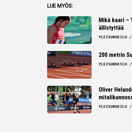
Facebook
LUE MYÖS:
Twitter
Mikä kaari –
ällistyttää
Whatsapp
YLEISURHEILU
200 metrin S
YLEISURHEILU
Oliver Heland
mitalikunnos
YLEISURHEILU