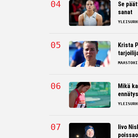
Se päät
sanat
YLEISURH
Krista 
tarjoili
MAASTOHI
Mikä ka
ennätys
YLEISURH
Iivo Nis
poissao