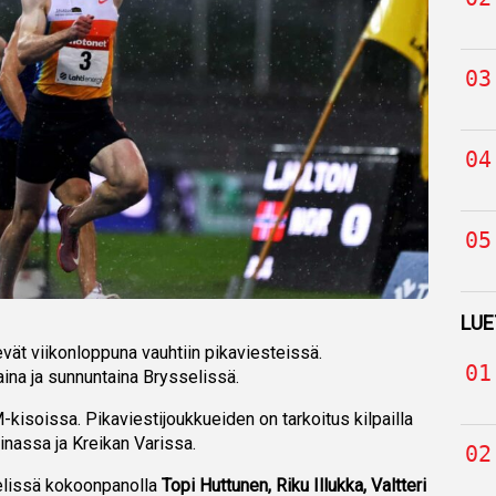
LUE
vät viikonloppuna vauhtiin pikaviesteissä.
aina ja sunnuntaina Brysselissä.
-kisoissa. Pikaviestijoukkueiden on tarkoitus kilpailla
nassa ja Kreikan Varissa.
elissä kokoonpanolla
Topi Huttunen, Riku Illukka, Valtteri