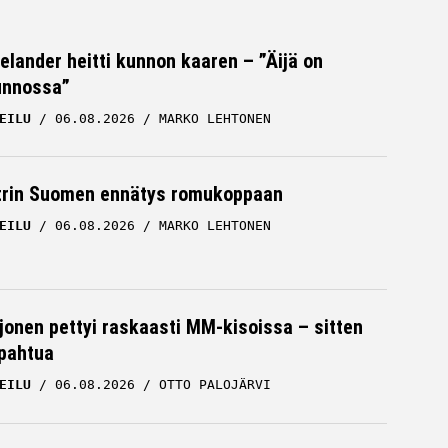
Helander heitti kunnon kaaren – ”Äijä on
unnossa”
EILU
06.08.2026
MARKO LEHTONEN
trin Suomen ennätys romukoppaan
EILU
06.08.2026
MARKO LEHTONEN
rjonen pettyi raskaasti MM-kisoissa – sitten
apahtua
EILU
06.08.2026
OTTO PALOJÄRVI