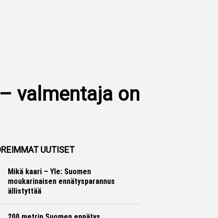
– valmentaja on
REIMMAT UUTISET
Mikä kaari – Yle: Suomen
moukarinaisen ennätysparannus
ällistyttää
Yleisurheilu
Otto Palojärvi
200 metrin Suomen ennätys