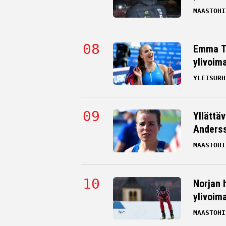
MAASTOHI
Emma Ta
ylivoim
YLEISURH
Yllättä
Andersso
MAASTOHI
Norjan 
ylivoim
MAASTOHI