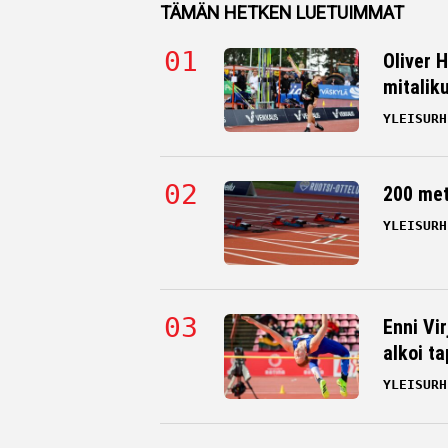
TÄMÄN HETKEN LUETUIMMAT
Oliver 
mitalik
YLEISURH
200 me
YLEISURH
Enni Vi
alkoi t
YLEISURH