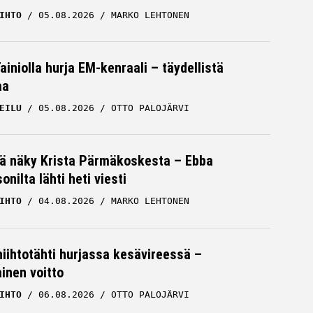
IHTO
05.08.2026
MARKO LEHTONEN
iniolla hurja EM-kenraali – täydellistä
aa
EILU
05.08.2026
OTTO PALOJÄRVI
vä näky Krista Pärmäkoskesta – Ebba
nilta lähti heti viesti
IHTO
04.08.2026
MARKO LEHTONEN
hiihtotähti hurjassa kesävireessä –
ainen voitto
IHTO
06.08.2026
OTTO PALOJÄRVI