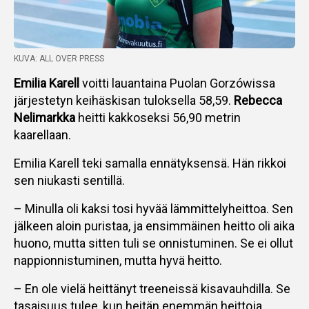
KUVA: ALL OVER PRESS
Emilia Karell
voitti lauantaina Puolan Gorzówissa
järjestetyn keihäskisan tuloksella 58,59.
Rebecca
Nelimarkka
heitti kakkoseksi 56,90 metrin
kaarellaan.
Emilia Karell teki samalla ennätyksensä. Hän rikkoi
sen niukasti sentillä.
– Minulla oli kaksi tosi hyvää lämmittelyheittoa. Sen
jälkeen aloin puristaa, ja ensimmäinen heitto oli aika
huono, mutta sitten tuli se onnistuminen. Se ei ollut
nappionnistuminen, mutta hyvä heitto.
– En ole vielä heittänyt treeneissä kisavauhdilla. Se
tasaisuus tulee, kun heitän enemmän heittoja