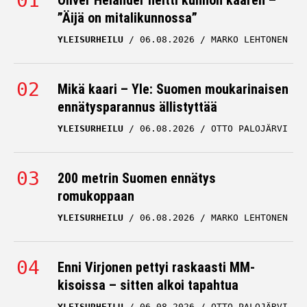
Oliver Helander heitti kunnon kaaren –
”Äijä on mitalikunnossa”
YLEISURHEILU
06.08.2026
MARKO LEHTONEN
Mikä kaari – Yle: Suomen moukarinaisen
ennätysparannus ällistyttää
YLEISURHEILU
06.08.2026
OTTO PALOJÄRVI
200 metrin Suomen ennätys
romukoppaan
YLEISURHEILU
06.08.2026
MARKO LEHTONEN
Enni Virjonen pettyi raskaasti MM-
kisoissa – sitten alkoi tapahtua
YLEISURHEILU
06.08.2026
OTTO PALOJÄRVI