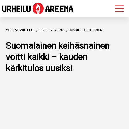
OLYMPIALAISET
YLEISURHEILU
07.06.2026
MARKO LEHTONEN
MAASTOHIIHTO
Suomalainen keihäsnainen
voitti kaikki – kauden
AMPUMAHIIHTO
kärkitulos uusiksi
YLEISURHEILU
MUUT LAJIT