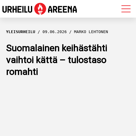
OLYMPIALAISET
YLEISURHEILU
09.06.2026
MARKO LEHTONEN
MAASTOHIIHTO
Suomalainen keihästähti
vaihtoi kättä – tulostaso
AMPUMAHIIHTO
romahti
YLEISURHEILU
MUUT LAJIT