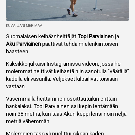
KUVA: JANI MERIMAA
Suomalaisen keihäänheittäjät
Topi Parviainen
ja
Aku Parviainen
päättivät tehdä mielenkiintoisen
haasteen.
Kaksikko julkaisi Instagramissa videon, jossa he
molemmat heittivät keihästä niin sanotulla ”väärällä”
kädellä eli vasurilla. Veljekset kilpailivat toisiaan
vastaan.
Vasemmalla heittäminen osoittautuikin erittäin
hankalaksi. Topi Parviainen sai kepin lentämään
noin 38 metriä, kun taas Akun keppi lensi noin neljä
metriä vähemmän.
Molempien taso yli puolittui oikean käden