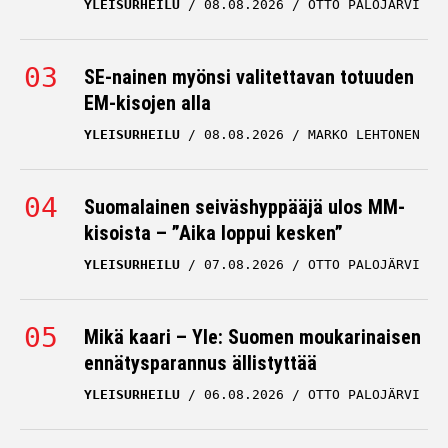
YLEISURHEILU
08.08.2026
OTTO PALOJÄRVI
SE-nainen myönsi valitettavan totuuden
EM-kisojen alla
YLEISURHEILU
08.08.2026
MARKO LEHTONEN
Suomalainen seiväshyppääjä ulos MM-
kisoista – ”Aika loppui kesken”
YLEISURHEILU
07.08.2026
OTTO PALOJÄRVI
Mikä kaari – Yle: Suomen moukarinaisen
ennätysparannus ällistyttää
YLEISURHEILU
06.08.2026
OTTO PALOJÄRVI