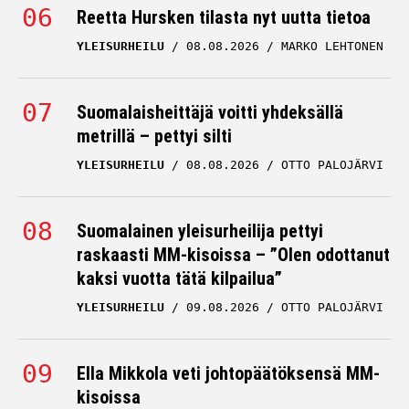
Reetta Hursken tilasta nyt uutta tietoa
YLEISURHEILU
08.08.2026
MARKO LEHTONEN
Suomalaisheittäjä voitti yhdeksällä
metrillä – pettyi silti
YLEISURHEILU
08.08.2026
OTTO PALOJÄRVI
Suomalainen yleisurheilija pettyi
raskaasti MM-kisoissa – ”Olen odottanut
kaksi vuotta tätä kilpailua”
YLEISURHEILU
09.08.2026
OTTO PALOJÄRVI
Ella Mikkola veti johtopäätöksensä MM-
kisoissa