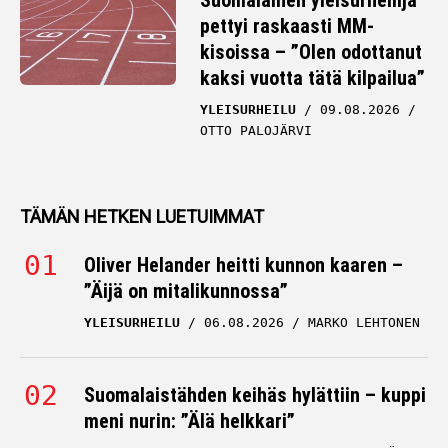
Suomalainen yleisurheilija
pettyi raskaasti MM-
kisoissa – ”Olen odottanut
kaksi vuotta tätä kilpailua”
YLEISURHEILU
09.08.2026
OTTO PALOJÄRVI
TÄMÄN HETKEN LUETUIMMAT
Oliver Helander heitti kunnon kaaren –
”Äijä on mitalikunnossa”
YLEISURHEILU
06.08.2026
MARKO LEHTONEN
Suomalaistähden keihäs hylättiin – kuppi
meni nurin: ”Älä helkkari”