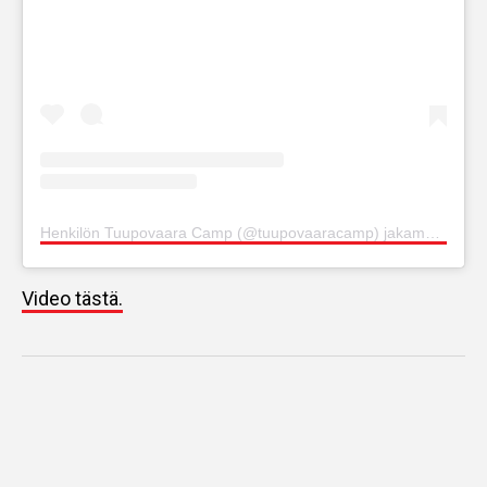
Henkilön Tuupovaara Camp (@tuupovaaracamp) jakama julkaisu
Video tästä.