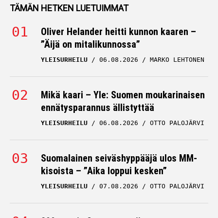
TÄMÄN HETKEN LUETUIMMAT
Oliver Helander heitti kunnon kaaren –
”Äijä on mitalikunnossa”
YLEISURHEILU
06.08.2026
MARKO LEHTONEN
Mikä kaari – Yle: Suomen moukarinaisen
ennätysparannus ällistyttää
YLEISURHEILU
06.08.2026
OTTO PALOJÄRVI
Suomalainen seiväshyppääjä ulos MM-
kisoista – ”Aika loppui kesken”
YLEISURHEILU
07.08.2026
OTTO PALOJÄRVI