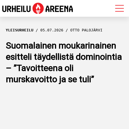
OLYMPIALAISET
YLEISURHEILU
05.07.2026
OTTO PALOJÄRVI
MAASTOHIIHTO
Suomalainen moukarinainen
esitteli täydellistä dominointia
AMPUMAHIIHTO
– ”Tavoitteena oli
YLEISURHEILU
murskavoitto ja se tuli”
MUUT LAJIT