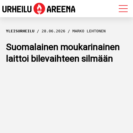
OLYMPIALAISET
YLEISURHEILU
28.06.2026
MARKO LEHTONEN
MAASTOHIIHTO
Suomalainen moukarinainen
laittoi bilevaihteen silmään
AMPUMAHIIHTO
YLEISURHEILU
MUUT LAJIT