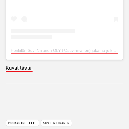
Henkilön Suvi Niiranen OLY (@suviniiranen) jakama julkaisu
Kuvat tästä.
MOUKARINHEITTO
SUVI NIIRANEN