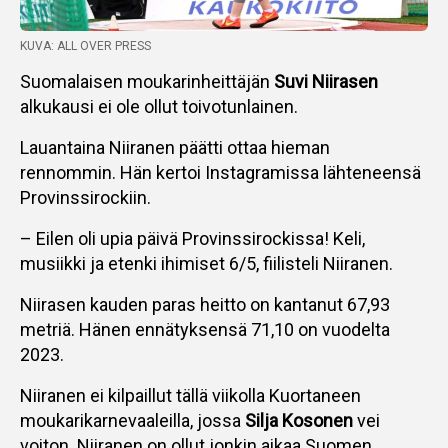
KUVA: ALL OVER PRESS
Suomalaisen moukarinheittäjän
Suvi Niirasen
alkukausi ei ole ollut toivotunlainen.
Lauantaina Niiranen päätti ottaa hieman
rennommin. Hän kertoi Instagramissa lähteneensä
Provinssirockiin.
– Eilen oli upia päivä Provinssirockissa! Keli,
musiikki ja etenki ihimiset 6/5, fiilisteli Niiranen.
Niirasen kauden paras heitto on kantanut 67,93
metriä. Hänen ennätyksensä 71,10 on vuodelta
2023.
Niiranen ei kilpaillut tällä viikolla Kuortaneen
moukarikarnevaaleilla, jossa
Silja Kosonen
vei
voiton. Niiranen on ollut jonkin aikaa Suomen