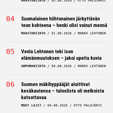
MAASTOHIIHTO
05.08.2026
OTTO PALOJÄRVI
Suomalainen hiihtonainen järkyttävän
teon kohteena – henki olisi voinut mennä
MAASTOHIIHTO
01.08.2026
MARKO LEHTONEN
Venla Lehtonen teki ison
elämänmuutoksen – jakoi upeita kuvia
AMPUMAHIIHTO
04.08.2026
MARKO LEHTONEN
Suomen mäkihyppääjät aloittivat
kesäkautensa – tuloslista oli melkoista
katsottavaa
MUUT LAJIT
04.08.2026
OTTO PALOJÄRVI