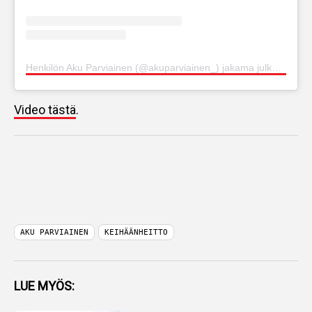
Henkilön Aku Parviainen (@akuparviainen_) jakama julkaisu
Video tästä
.
AKU PARVIAINEN
KEIHÄÄNHEITTO
LUE MYÖS: