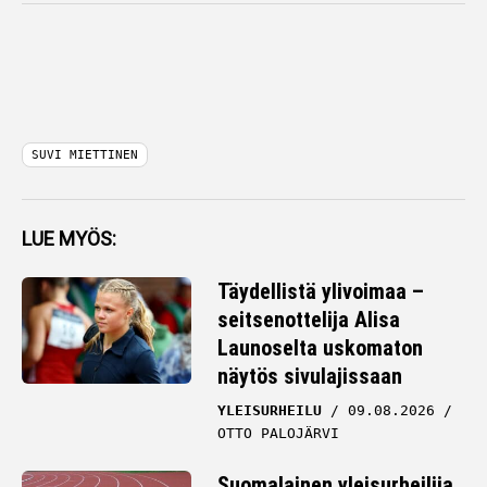
SUVI MIETTINEN
LUE MYÖS:
Täydellistä ylivoimaa –
seitsenottelija Alisa
Launoselta uskomaton
näytös sivulajissaan
YLEISURHEILU
09.08.2026
OTTO PALOJÄRVI
Suomalainen yleisurheilija