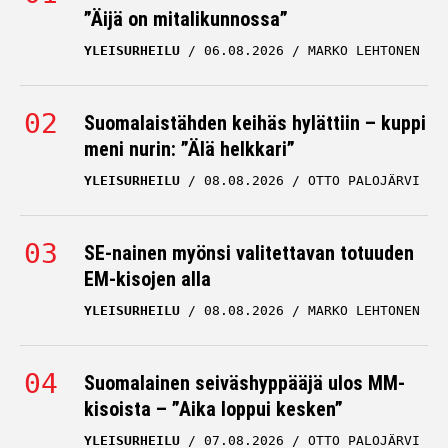
”Äijä on mitalikunnossa”
YLEISURHEILU
06.08.2026
MARKO LEHTONEN
Suomalaistähden keihäs hylättiin – kuppi
meni nurin: ”Älä helkkari”
YLEISURHEILU
08.08.2026
OTTO PALOJÄRVI
SE-nainen myönsi valitettavan totuuden
EM-kisojen alla
YLEISURHEILU
08.08.2026
MARKO LEHTONEN
Suomalainen seiväshyppääjä ulos MM-
kisoista – ”Aika loppui kesken”
YLEISURHEILU
07.08.2026
OTTO PALOJÄRVI