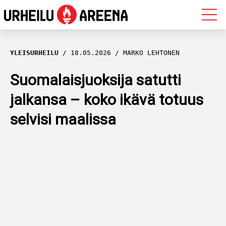
OLYMPIALAISET
YLEISURHEILU
18.05.2026
MARKO LEHTONEN
MAASTOHIIHTO
Suomalaisjuoksija satutti
jalkansa – koko ikävä totuus
AMPUMAHIIHTO
selvisi maalissa
YLEISURHEILU
MUUT LAJIT