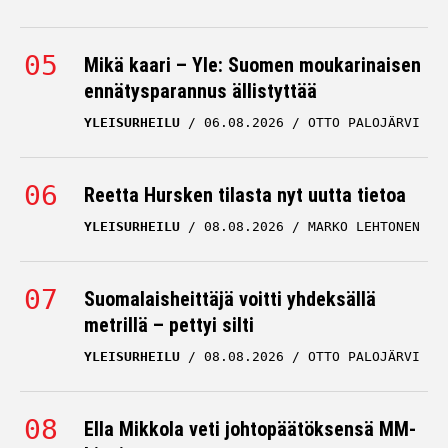
Mikä kaari – Yle: Suomen moukarinaisen
ennätysparannus ällistyttää
YLEISURHEILU
06.08.2026
OTTO PALOJÄRVI
Reetta Hursken tilasta nyt uutta tietoa
YLEISURHEILU
08.08.2026
MARKO LEHTONEN
Suomalaisheittäjä voitti yhdeksällä
metrillä – pettyi silti
YLEISURHEILU
08.08.2026
OTTO PALOJÄRVI
Ella Mikkola veti johtopäätöksensä MM-