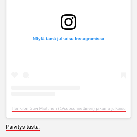
Näytä tämä julkaisu Instagramissa
Henkilön Suvi Miettinen (@supsumiettinen) jakama julkaisu
Päivitys tästä.