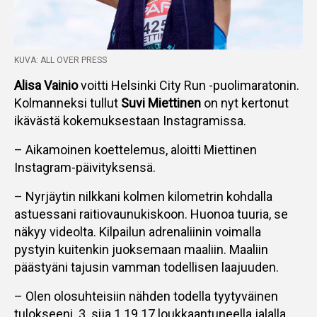
KUVA: ALL OVER PRESS
Alisa Vainio
voitti Helsinki City Run -puolimaratonin.
Kolmanneksi tullut
Suvi Miettinen
on nyt kertonut
ikävästä kokemuksestaan Instagramissa.
– Aikamoinen koettelemus, aloitti Miettinen
Instagram-päivityksensä.
– Nyrjäytin nilkkani kolmen kilometrin kohdalla
astuessani raitiovaunukiskoon. Huonoa tuuria, se
näkyy videolta. Kilpailun adrenaliinin voimalla
pystyin kuitenkin juoksemaan maaliin. Maaliin
päästyäni tajusin vamman todellisen laajuuden.
– Olen olosuhteisiin nähden todella tyytyväinen
tulokseeni. 3. sija 1.19.17 loukkaantuneella jalalla.