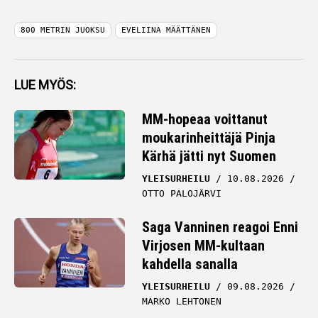
800 METRIN JUOKSU
EVELIINA MÄÄTTÄNEN
LUE MYÖS:
MM-hopeaa voittanut
moukarinheittäjä Pinja
Kärhä jätti nyt Suomen
YLEISURHEILU
10.08.2026
OTTO PALOJÄRVI
Saga Vanninen reagoi Enni
Virjosen MM-kultaan
kahdella sanalla
YLEISURHEILU
09.08.2026
MARKO LEHTONEN