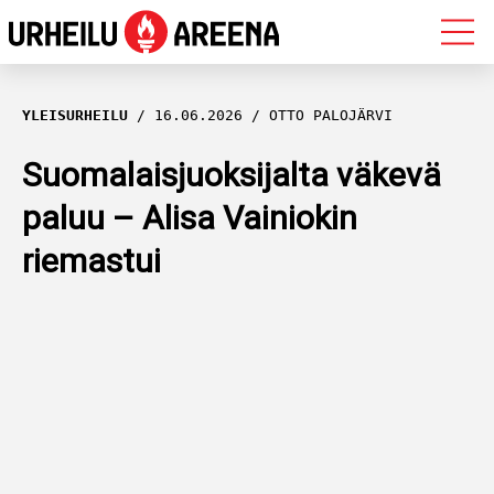
OLYMPIALAISET
YLEISURHEILU
16.06.2026
OTTO PALOJÄRVI
MAASTOHIIHTO
Suomalaisjuoksijalta väkevä
paluu – Alisa Vainiokin
AMPUMAHIIHTO
riemastui
YLEISURHEILU
MUUT LAJIT