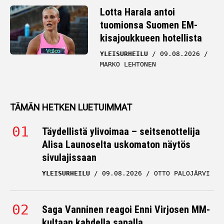
Lotta Harala antoi
tuomionsa Suomen EM-
kisajoukkueen hotellista
YLEISURHEILU
09.08.2026
MARKO LEHTONEN
TÄMÄN HETKEN LUETUIMMAT
Täydellistä ylivoimaa – seitsenottelija
Alisa Launoselta uskomaton näytös
sivulajissaan
YLEISURHEILU
09.08.2026
OTTO PALOJÄRVI
Saga Vanninen reagoi Enni Virjosen MM-
kultaan kahdella sanalla