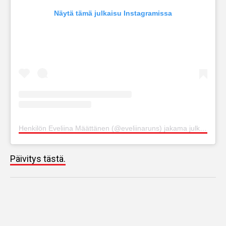
Näytä tämä julkaisu Instagramissa
Henkilön Eveliina Määttänen (@eveliinaruns) jakama julkaisu
Päivitys tästä.