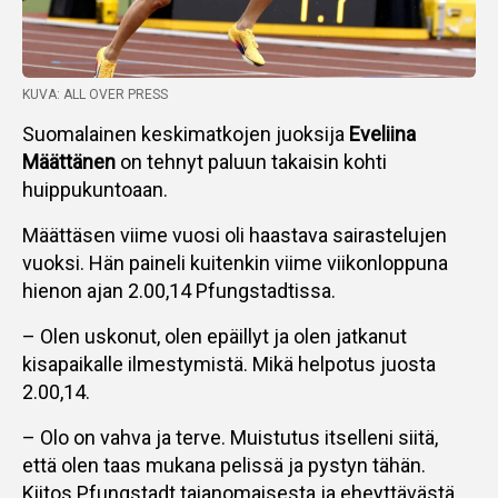
KUVA: ALL OVER PRESS
Suomalainen keskimatkojen juoksija
Eveliina
Määttänen
on tehnyt paluun takaisin kohti
huippukuntoaan.
Määttäsen viime vuosi oli haastava sairastelujen
vuoksi. Hän paineli kuitenkin viime viikonloppuna
hienon ajan 2.00,14 Pfungstadtissa.
– Olen uskonut, olen epäillyt ja olen jatkanut
kisapaikalle ilmestymistä. Mikä helpotus juosta
2.00,14.
– Olo on vahva ja terve. Muistutus itselleni siitä,
että olen taas mukana pelissä ja pystyn tähän.
Kiitos Pfungstadt taianomaisesta ja eheyttävästä